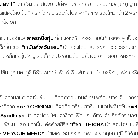
เลข 1”
นำแสดงโดย สินจัย เปล่งพานิช, คัทลียา แมคอินทอช, สัญญา คุณ
สดงโดย สันต์ ศรีแก้วหล่อ รวมถึงโปรเจกต์ละครเรื่องใหม่ที่นำ 2 พระ
ครั้งแรก
ซุปเปอร์แมส
ละครหนึ่งทุ่ม
ที่ช่องone31 ครองแชมป์ทำเรตติ้งสูงเป็
็คชั่นเรื่อง
“เหมันต์ตะวันรอน”
นำแสดงโดย แจม รชตะ , วิว วรรณรท แ
่เหล็กทั้งรุ่นใหญ่ รุ่นเล็กมาประชันฝีมือกันล้นจอ อาทิ ดอม เหตระกูล
, กัปตัน ภูธเนศ, ภูริ หิรัญพฤกษ์, พิมพ์ พิมพ์มาดา, แป้ง อรจิรา, เฟรช 
บความสนุก สุดเข้มข้น แบบฉีกกฎคอนเทนต์ไทย พร้อมยกระดับมาตรฐานทีมง
ชาติจาก
oneD ORIGINAL
ที่จ่อคิวเตรียมสตรีมบนแอปพลิเคชั่น
one
f Ayodhaya
นำแสดงโดย ใหม่ ดาวิกา, ฟิล์ม ธนภัทร, ตุ้ย ธีรภัทร ฯลฯ
 เพียง10 ตอนเท่านั้น! ต่อด้วยซีรีส์
“ทิชา”
THICHA
นำแสดงโดย ใบเฟิร
E ME YOUR MERCY
นำแสดงโดย ต่อ ธนภพ, เจเจ กฤษณภูมิ ที่ได้ชมกั