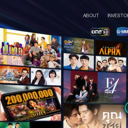
ABOUT
INVESTO
ABOUT
CORPORATE
COMPANY’S BUSINESS
OUR VISION & MISSION
COMPANY BACKGROUND
LETTER FROM GROUP CEO
BOARD OF DIRECTORS
MANAGEMENT TEAM
ORGANIZATION CHART
AWARDS