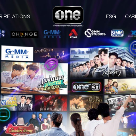
R RELATIONS
ESG
CAR
COMPANIES
PROD
one31
GMM TV
M
CHANGE2561
L
GMM MEDIA
S
GMM STUDIOS
A
EXACT SCENARIO
ACTS STUDIO