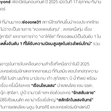
Beyond
เพื่อเปิดโผคอนเทนต์ ปี 2025 เมื่อวันที่ 17 ตุลาคม ที่ผ่าน
ตอร์
 ที่ผ่านมาของ
ช่อง
one
31
สถานีโทรทัศน์ชั้นนำของประเทศไทย
่ว่าจะเป็นรายการ “ดวลเพลงชิงทุน” , ละครหนึ่งทุ่ม เรื่อง
หาริย์” และรายการข่าว “เอาให้ชัด” ที่ครองแชมป์เป็นอันดับ 1 ใน
ตติ้งอันดับ 1 ที่ได้รับความนิยมสูงสุดในช่วงไพร์มไทม์”
รวม
ป็นอาวุธในการขับเคลื่อนความสำเร็จที่เหนือกว่าในปี 2025
วยละครฟอร์มยักษ์หลากหลายแนว ที่ทันสมัย ตอบโจทย์ทุกความ
”
ที่ได้ ไบร์ท นรภัทร มาประกบ เก้า สุภัสสรา, บี น้ำทิพย์ พร้อม
่อง ครั้งนี้ส่งละคร
“เรือนโชนแสง”
นำแสดงโดย แจม รชตะ,
นุ๊ก สุทธิดา, ปูเป้ รามาวดี ฯลฯ ต่อด้วยละคร
“รักสลับลาย”
ซีรีส์โรแมนติก ดราม่าเรื่องยิ่งใหญ่
“สลักรักในแสงจันทร์”
ำกับการแสดงโดย ผอูน จันทรศิริ และละครฟอร์มยักษ์แห่งปี