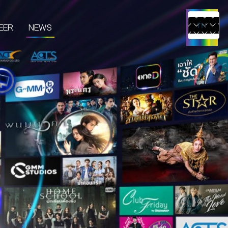
EER
NEWS
TH
EN
UCTS & SERVICES
CONTENT CREATOR
EDIA
IVE & EVENT
TUDIO RENTAL
RTIST MANAGEMENT
MERCHANDISE