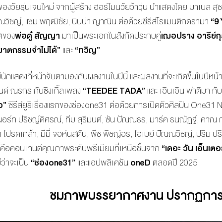
่นของวัยรุ่นเจนใหม่ จากผู้สร้าง ฮอร์โมนวัยว้าวุ่น นำแสดงโดย มาเบล สุชาด
ัณณวิชญ์, แซม พฤฒิชัย, นินน่า ญาณิน ต่อด้วยซีรีส์โรแมนติกดรามา
“
9 
ตของ
พ่อดู๋ สัญญา
มาเป็นพระเอกในสังกัดประกบคู่
เฌอปราง อารีย์ก
ฆาตกรรมจำไม่ได้”
และ
“ทวิญ”
ีนักแสดงที่หน้าจับตามองกับผลงานในปีนี้ และผลงานที่จะเกิดขึ้นในปีหน้
ด์ ณรกร กับซิงเกิ้ลเพลง
“
TEEDEE TADA
”
และ เอินเอิน ฟาติมา กับ 
โอ
”
ซีรีส์ยูริเรื่องแรกของช่องone31 ต่อด้วยการเปิดตัวศิลปิน One3
นอร์ท ปริชญ์ดิศรณ์, ทีม สุธีมนต์, ซัน ปัณณธร, มาร์ค ธนณัฏฐ์, คาณ กา
ก้า โปรดเกล้า, มีมี่ จอห์นสตัน, พีช พิชญ์อร, โอเบย์ ปัณณวิชญ์, ปริม
ดนี้คือคอนเทนต์คุณภาพระดับพรีเมียมที่เหนือชั้นจาก
“เดอะ วัน เอ็นเตอ
ว่าจะเป็น
“ช่อง
one31”
และแอปพลิเคชัน
oneD
ตลอดปี 2025
ชมภาพบรรยากาศงาน ปรากฏการณ์