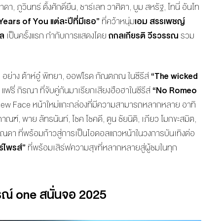
า, ภูวินทร์ ตั้งศักดิ์ยืน, ชาร์เลท วาศิตา, บูม สหรัฐ, โทนี่ อันโท
Years of You แต่ละปีที่มีเธอ”
ที่คว้าหนุ่ม
เอม สรรเพชญ์
ุล
เป็นครั้งแรก กำกับการแสดงโดย
ถกลเกียรติ วีรวรรณ
รวม
า อย่าง ต้าห์อู๋ พิทยา, ออฟโรด กัณตภณ ในซีรีส์
“
The wicked
แฟรี่ กิรณา ที่จับคู่กันมาเรียกเสียงฮือฮาในซีรีส์
“
No Romeo
1 New Face หน้าใหม่แกะกล่องที่มีความสามารถหลากหลาย อาทิ
ณฑ์, พาย ลัทธนันท์, โชค โชคดี, ตูน ชัยนิติ, เภียว โมกขะสมิต,
 ปริณดา ที่พร้อมก้าวสู่การเป็นไอดอลแถวหน้าในวงการบันเทิงต่อ
ร์ไพรส์”
ที่พร้อมเสิร์ฟความสุขที่หลากหลายสู่ผู้ชมในทุก
 one สนั่นจอ 2025