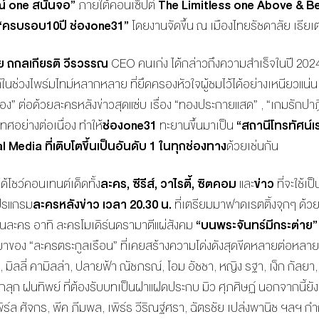
ณ์
one สนั่นจอ”
ภายใต้คอนเซ็ปต์
The Limitless one Above & 
“ครบรอบ10ปี ช่อง
one
31”
โดยงานจัดขึ้น ณ เมืองไทยรัชดาลัย เธียเ
 ถกลเกียรติ วีรวรรณ
CEO คนเก่ง ได้กล่าวถึงความสำเร็จในปี 2024
นช่วงไพร์มไทม์หลากหลาย ที่ยึดครองหัวใจผู้ชมไว้ได้อย่างเหนียวแน่น ไม
อง” ต่อด้วยละครหลังข่าวสุดแซ่บ เรื่อง “ทองประกายแสด” , “เกมรักปาฎิ
เทศอย่างต่อเนื่อง ทำให้
ช่อง
one
31
ทะยานขึ้นมาเป็น
“สถานีโทรทัศน์เร
 Media ที่เติบโตขึ้นเป็นอันดับ 1 ในทุกช่องทาง
ด้วยเช่นกัน
ได้โชว์คอนเทนต์เด็ดทั้ง
ละคร, ซีรีส์, วาไรตี้, ซิตคอม
และ
ข่าว
ที่จะใช้เ
โปรแกรม
ละครหลังข่าว เวลา 20.30 น.
ที่เตรียมมาฟาดเรตติ้งจุกๆ ด้
นละคร อาทิ ละครโมเดิร์นดรามาตีแผ่สังคม
“บนพระจันทร์มีกระต่าย
ของ “ละครตระกูลเรือน” ที่เคยสร้างความโด่งดังสุดขีดหลายต่อหลายเรื
มิลลี่ คามิลล่า, ปลายฟ้า ณัชภรณ์, โอม อัชชา, หญิง รฐา, เง็ก กัลยา, 
กลุก ฝนทิพย์ ที่ต้องรับบทเป็นฝาแฝดประกบ มิว ศุภศิษฏ์ นอกจากนี้ยังมี
ร์ล ศัจกร, พีค ภีมพล, เพิร์ธ วีริณฐ์ศรา, ฉัตรชัย เปล่งพานิช ฯลฯ ก