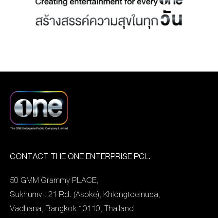
ORIGINAL – New ERA of
Thai content ศักราชใหม่
ของคอนเทนต์ไทย คอน
เทนต์ฝีมือคนไทย ตอบโจทย์
ความชอบของกลุ่มเป้าหมาย
ทุกไลฟ์สไตล์ที่เปลี่ยนแปลง
ไปทั้งรูปแบบและการรับชม
เปิดตัว “oneD ORIGINAL”
พบกับซีรีส์คุณภาพสุด
พรีเมียม 5 เรื่องใหม่! ในปี
2024 โดยมี ถกลเกียรติ วีร
CONTACT THE ONE ENTERPRISE PCL.
วรรณ ประธานเจ้าหน้าที่
50 GMM Grammy PLACE,
บริหารกลุ่ม บริษัท เดอะ วัน
Sukhumvit 21 Rd. (Asoke), Khlongtoeinuea,
เอ็นเตอร์ไพรส์ จำกัด
Vadhana, Bangkok 10110, Thailand
(มหาชน) พร้อมด้วย 3