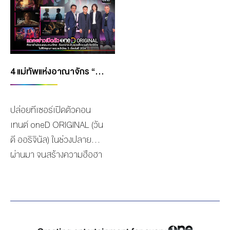
MANAG
BOARD OF
ACTS
MERCH
DIRECTORS
STUDIO
MANAGEMENT
TEAM
ORGANIZATION
4 แม่ทัพแห่งอาณาจักร “เดอะ วัน เอ็นเตอร์ไพรส์” เปิดตัว “ONED ORIGINAL” ศักราชใหม่ของคอนเทนต์ไทย ดึงดาราระดับแม่เหล็กรวมตัวโชว์ฝีมือ ในซีรีส์คุณภาพสุดพรีเมียม 5 เรื่องในปี 2024
CHART
AWARDS
ปล่อยทีเซอร์เปิดตัวคอน
เทนต์ oneD ORIGINAL (วัน
ดี ออริจินัล) ในช่วงปลายปีที่
ผ่านมา จนสร้างความฮือฮา
ให้วงการบันเทิงสั่นสะเทือน
ไปไม่น้อย ล่าสุดกลุ่ม บริษัท
เดอะ วัน เอ็นเตอร์ไพรส์
จำกัด (มหาชน) หรือ onee
จัดงานเปิดตัว“oneD