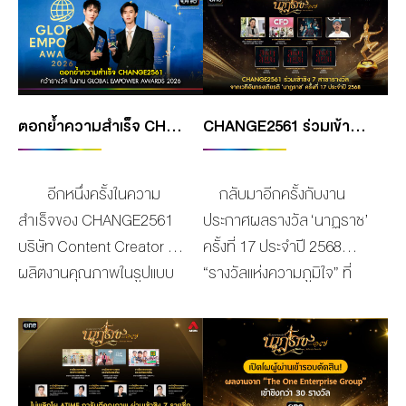
MANAG
BOARD OF
ACTS
MERCH
DIRECTORS
STUDIO
MANAGEMENT
TEAM
ORGANIZATION
ตอกย้ำความสำเร็จ CHANGE2561 !! พูห์ – พาเวล คว้ารางวัล BEST VIRAL BL COUPLE AWARD (สาขา คู่จิ้น BL สร้างกระแสยอดเยี่ยม) สิงสาลาตาย คว้ารางวัล BEST SERIES BOY LOVE (สาขา ซีรีส์ BL ยอดเยี่ยม) ในงาน GLOBAL EMPOWER AWARDS 2026
CHANGE2561 ร่วมเข้าชิง 7 สาขารางวัล จากเวทีอันทรงเกียรติ ‘นาฏราช’ ครั้งที่ 17 ประจำปี 2568
CHART
AWARDS
อีกหนึ่งครั้งในความ
กลับมาอีกครั้งกับงาน
สำเร็จของ CHANGE2561
ประกาศผลรางวัล ‘นาฏราช’
บริษัท Content Creator ที่
ครั้งที่ 17 ประจำปี 2568
ผลิตงานคุณภาพในรูปแบบ
“รางวัลแห่งความภูมิใจ” ที่
ต่างๆไม่ว่าจะเป็น ละคร ,
คนในวงการบันเทิงโหวตให้
Series , รายการ , Content
กันเอง โดยสมาพันธ์สมาคม
, งาน Show biz และ Event
วิชาชีพวิทยุกระจายเสียงและ
มากมาย รวมถึงการคัด
วิทยุโทรทัศน์ (RTBF) เป็นผู้
เลือก และพัฒนาศิลปินนัก
สร้างสรรค์และจัดประกวดขึ้น