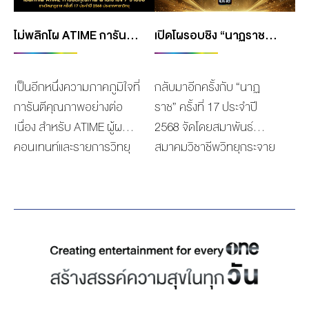
แสดงคุณภาพเข้าสู่วงการ
โดยกรรมการผู้คัดเลือกจะ
ไม่พลิกโผ ATIME การันตีคุณภาพ ผ่านเข้าชิง 7 รายชื่อ รางวัลนาฏราช ครั้งที่ 17 ประจำปี 2568 ประเภทสาขาวิทยุ
เปิดโผรอบชิง “นาฏราช” ครั้งที่ 17 ผลงานจาก “THE ONE ENTERPRISE GROUP” เข้าชิงกว่า 30 รางวัล
ล่าสุดเมื่อวันเสาร์ที่ 21
มาจากบุคลากรที่ทำงานใน
มีนาคม 2569 ที่ผ่านมา ณ
วงการและผู้ทรงคุณวุฒิ
สถานที่จัดงาน โรงละครคา
วิชาชีพด้านการแสดงและ
เป็นอีกหนึ่งความภาคภูมิใจที่
กลับมาอีกครั้งกับ “นาฏ
ลิปโซ ในงานประกาศผล
บันเทิง ทั้งวิทยุ โทรทัศน์ และ
การันตีคุณภาพอย่างต่อ
ราช” ครั้งที่ 17 ประจำปี
รางวัล GLOBAL
แพลตฟอร์ม เพื่อเป็นการยก
เนื่อง สำหรับ ATIME ผู้ผลิต
2568 จัดโดยสมาพันธ์
EMPOWER AWARDS
ระดับคุณภาพของผลงานสู่
คอนเทนท์และรายการวิทยุ
สมาคมวิชาชีพวิทยุกระจาย
2026 งานประกาศรางวัลอัน
ระดับสากล และเป็นที่ยอมรับ
เบอร์ต้นของวงการ ปีนี้ไม่
เสียงและวิทยุโทรทัศน์ ซึ่งปีนี้
ทรงเกียรติ ที่จัดขึ้นเพื่อเชิดชู
ของวงการ อันจะเป็นการ
พลาดเข้ารอบสุดท้ายชิง
ถือเป็นครั้งที่ปรากฏผล
บุคคลที่สร้างผลงานอันทรง
พัฒนาศักยภาพบุคลากร
รางวัลสุดยิ่งใหญ่แห่งปี “นาฏ
โหวตสุดเข้มข้นและมีความ
คุณค่าในหลากหลายสาขา
และประกาศเกียรติคุณความ
ราช” ครั้งที่ 17 ประจำปี
หลากหลายในผลงาน
ทั้งด้านความคิดสร้างสรรค์
ภาคภูมิใจให้แก่บุคลากรและ
2568 งานสำคัญของคนใน
สำหรับงานประกาศรางวัล
แรงบันดาลใจ และการขับ
ทีมงาน งานนี้
แวดวงวิทยุและโทรทัศน์ จัด
“นาฏราช ครั้งที่ 17” ประจำ
เคลื่อนสังคม ในงานนี้
CHANGE2561 ผู้ผลิตคอน
โดยสมาพันธ์สมาคมวิชาชีพ
ปี 2568 จะจัดขึ้นในวัน
บริษัท CHANGE2561 คว้า
เทนต์ครบวงจร โดยมุ่งเน้น
วิทยุกระจายเสียงและวิทยุ
อาทิตย์ที่ 17 พฤษภาคม