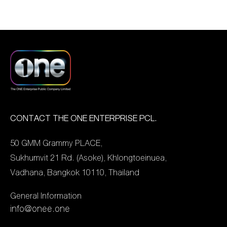
2 รางวัล […]
เรื่องของคุณภาพ พร้อมมุ่ง
โทรทัศน์ โดยครั้งนี้ ATIME
2569 ณ สเฟียร์ฮอลล์ ชั้น 5
หน้าขยายขอบเขตการ
เข้าชิงรางวัลอันทรงเกียริติ
ศูนย์การค้าเอ็มสเฟียร์ และ
สร้างสรรค์คอนเทนต์ที่แปลก
ถึง 7 รายชื่อ ได้แก่ รางวัล
จะถ่ายทอดสดการประกาศ
ใหม่หลากหลาย เพื่อผลักดัน
รายการข่าวและสาระยอด
ผลทางสถานีโทรทัศน์ช่องวัน
อุตสาหกรรมบันเทิงไทย
เยี่ยม ได้แก่ รายการ
31 (one 31) และสื่อออนไลน์
มาตรฐานใหม่สู่สากล ได้เข้า
GREEN MORNING
เพจนาฏราช และ oneD
ร่วมเข้าชิง 7 สาขารางวัล
SHOW จาก GREEN
ตั้งแต่เวลา 18.30 น. เป็นต้น
จากเวทีอันทรงเกียรติ “นาฏ
WAVE / รางวัลรายการ
ไป นับเป็นอีกบทบาทสำคัญ
CONTACT THE ONE ENTERPRISE PCL.
ราช”ครั้งที่ 17 ประจำ ปี
เพลงและบันเทิงยอดเยี่ยม
ของสมาพันธ์สมาคมวิชาชีพ
2568 ดังนี้ รางวัลทอล์กโชว์
50 GMM Grammy PLACE,
ได้แก่ รายการ CLUB
วิทยุกระจายเสียงและวิทยุ
ยอดเยี่ยม รายการ Club
Sukhumvit 21 Rd. (Asoke), Khlongtoeinuea,
FRIDAY จาก GREEN
โทรทัศน์ ในการพัฒนา
Friday Show บริษัท
Vadhana, Bangkok 10110, Thailand
WAVE และ รายการ ใต้โต๊ะ
ศักยภาพ “คนทำงานศิลปะ
CHANGE2561 จำกัด
ทำงาน TURN PRO จาก
มืออาชีพที่สู่ตลาดโลก”
General Information
รางวัลพิธีกรยอดเยี่ยม คุณ
EFM 94 / รางวัลผู้จัด
อย่างเต็มภาคภูมิ โดยผล
info@onee.one
สายทิพย์ มนตรีกุล ณ
รายการข่าวและสาระยอด
งานของ “The One