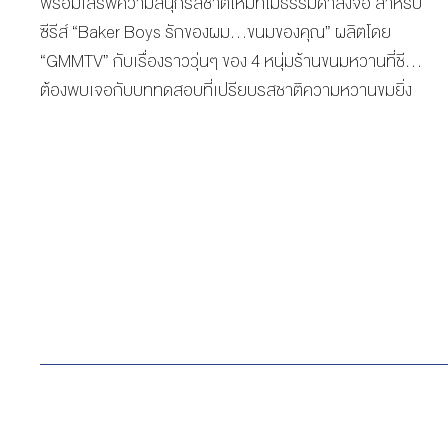
พร้อมเสิร์ฟความสนุกรสชาติใหม่ที่ไม่ธรรมดาลงจอ สำหรับ
ซีรีส์ “Baker Boys รักของผม…ขนมของคุณ” ผลิตโดย
“GMMTV” กับเรื่องราววุ่นๆ ของ 4 หนุ่มร้านขนมหวานที่ชีวิต
ต้องพบเจอกับบททดสอบที่เปรียบรสชาติความหวานขมยิ่ง
กว่าขนมที่ถูกรังสรรค์ขึ้นมา นำแสดงโดย 4 นักแสดงสุดฮอต
“ลี-ฐานัฐพ์ โล่ห์คุณสมบัติ, สิงโต-ปราชญา เรืองโรจน์, ปลื้ม-
ปุริม รัตนเรืองวัฒนา, เฟย-ภัทร เอกแสงกุล” พร้อมด้วยทัพ
นักแสดงคุณภาพอีกคับคั่ง “เจมี่-จุฑาพิชญ์ อินทร์จันทร์, อั๋น-
โอลิเวอร์ พูพาร์ต, อุ๋ม-อาภาศิริ นิติพน, ต้น-อธิวัฒน์ สนิท
วงศ์ ณ อยุธยา, เวฟ คู เป่ย จง, โจ๊ค-อัครินทร์ อัครนิธิเมธรัฐ,
อันดา-กุลฑีรา ยอดช่าง, ปาแปง-พรหมพิริยะ ทองพุทธรักษ์,
นีร สุวรรณมาศ, พลอยภัช-ภัชธร ธนวัฒน์, โบว์-สุรัตนาวี สุ
วิพร, โซบี-โชติรส แก้วพินิจ ฯลฯ” ผ่านฝีมือการกำกับของ
“ปอย-พรรณนเรศ รุจิระนันท์” […]