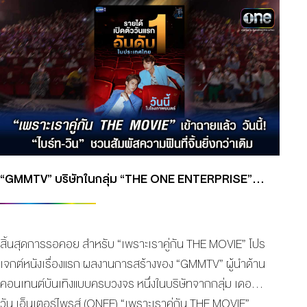
“GMMTV” บริษัทในกลุ่ม “THE ONE ENTERPRISE” เปิดรอบปฐมทัศน์ “เพราะเราคู่กัน THE MOVIE” ฉายทั่วประเทศ 11 พ.ย. นี้
สิ้นสุดการรอคอย สำหรับ “เพราะเราคู่กัน THE MOVIE” โปร
เจกต์หนังเรื่องแรก ผลงานการสร้างของ “GMMTV” ผู้นำด้าน
คอนเทนต์บันเทิงแบบครบวงจร หนึ่งในบริษัทจากกลุ่ม เดอะ
วัน เอ็นเตอร์ไพรส์ (ONEE) “เพราะเราคู่กัน THE MOVIE”