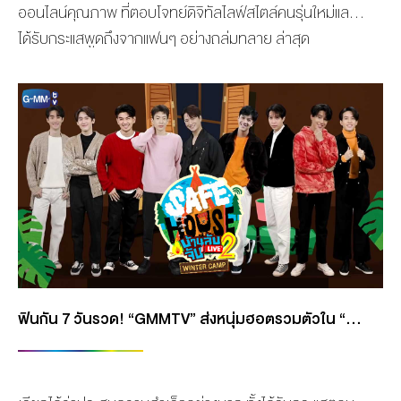
ออนไลน์คุณภาพ ที่ตอบโจทย์ดิจิทัลไลฟ์สไตล์คนรุ่นใหม่และ
ได้รับกระแสพูดถึงจากแฟนๆ อย่างถล่มทลาย ล่าสุด
“GMMTV” ผู้นำด้านคอนเทนต์วัยรุ่นแบบครบวงจร เปิดเกม
รุกต่อยอดความสำเร็จ “REALITY LIVE SHOW” ที่กลับมา
ปลุกกระแสความร้อนแรงบนหน้าจอผู้ชมตลอด 7 วันเต็มอีก
ครั้ง ตอกย้ำความแข็งแกร่งความเป็นผู้นำด้านคอนเทนต์โพร
ไวเดอร์ กับรายการออนไลน์กระแสปัง “SAFE HOUSE บ้าน
ลับ จับ LIVE” ซีซั่น 2 ตอน WINTER CAMP โดย LIVE สด
ผ่านแพลตฟอร์ม Facebook และ YouTube ของ GMMTV
ซึ่งนำ 9 นักแสดงวัยรุ่นสุดฮอตของ GMMTV มาใช้ชีวิตอยู่
ร่วมกันในบ้านหลังเดียวกันอีกครั้ง เพื่อทำภารกิจสุดมันส์ใน
ธีมแคมป์ปิ้ง ได้แก่ “คริส-พีรวัส แสงโพธิรัตน์, ออฟ-จุมพล
ฟินกัน 7 วันรวด! “GMMTV” ส่งหนุ่มฮอตรวมตัวใน “SAFE HOUSE บ้านลับ จับ LIVE” ซีซั่น 2 ตอน WINTER CAMP
อดุลกิตติพร, นนน-กรภัทร์ เกิดพันธุ์, ไมค์-ชินรัฐ สิริพงษ์
ชวลิต, เฟิร์ส-คณพันธ์ ปุ้ยตระกูล, เอเจ-ชยพล จุฑามาศ,
เจเจ-ชยกร จุฑามาศ, […]