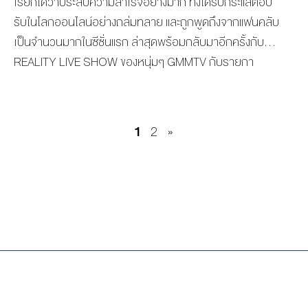
เรียกได้ว่าประสบความสำเร็จอย่างมาก ทั้งได้รับกระแสตอบ
รับในโลกออนไลน์อย่างถล่มทลาย และถูกพูดถึงจากแฟนคลับ
เป็นจำนวนมากในซีซั่นแรก ล่าสุดพร้อมกลับมาอีกครั้งกับ
REALITY LIVE SHOW ของหนุ่มๆ GMMTV กับรายกา
รสุดฟินกระแสปัง “SAFE HOUSE บ้านลับ จับ LIVE” ซีซั่น 2
ตอน WINTER CAMP ผลิตโดย “GMMTV” ผู้นำด้านคอน
เทนต์บันเทิงแบบครบวงจร สร้างปรากฏการณ์ความฟินครั้ง
1
2
»
ใหญ่ กับการรวมตัวของเหล่านักแสดงวัยรุ่นสุดฮอตมาใช้ชีวิต
อยู่ร่วมกันในบ้านหลังเดียวกันอีกครั้ง!!! เพื่อทำภารกิจสุด
มันส์ในธีมแคมป์ปิ้ง ได้แก่ “คริส-พีรวัส แสงโพธิรัตน์, ออฟ-
จุมพล อดุลกิตติพร, นนน-กรภัทร์ เกิดพันธุ์, ไมค์-ชินรัฐ สิริ
พงษ์ชวลิต, เฟิร์ส-คณพันธ์ ปุ้ยตระกูล, เอเจ-ชยพล จุฑามาศ,
เจเจ-ชยกร จุฑามาศ, ฟอส-จิรัชพงศ์ ศรีแสง, บุ๊ค-กษิดิ์เดช
ปลูกผล” พบกับความสนุกครั้งใหม่ บ้านหลังใหญ่กว่า คน
เยอะกว่า และหนาว…ยิ่งกว่า มาส่องกันทั้งวัน ทั้งคืน ทั้งบ้าน
ทั้งแคมป์ LIVE สด […]