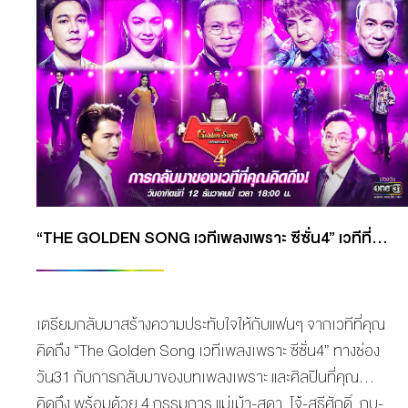
“THE GOLDEN SONG เวทีเพลงเพราะ ซีซั่น4” เวทีที่คุณคิดถึง พร้อมลงจอ อาทิตย์ที่ 12 ธ.ค. ทางช่องวัน31
เตรียมกลับมาสร้างความประทับใจให้กับแฟนๆ จากเวทีที่คุณ
คิดถึง “The Golden Song เวทีเพลงเพราะ ซีซั่น4” ทางช่อง
วัน31 กับการกลับมาของบทเพลงเพราะ และศิลปินที่คุณ
คิดถึง พร้อมด้วย 4 กรรมการ แม่เม้า-สุดา, โจ้-สุธีศักดิ์, กบ-