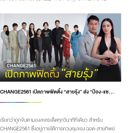
รายได้เปิดตัววันแรก อันดับ 1 ในประเทศไทย ซึ่งหลังจากโกย
กระแสตอบรับมาแรงแบบพลุแตก จนกลายเป็นปรากฏการณ์
ความฟินสนั่นโรงภาพยนตร์ที่ประเทศญี่ปุ่นตั้งแต่วันแรกที่
ฉายกันเลยทีเดียว ล่าสุดก็ถึงคิวของแฟนๆ ชาวไทยที่จะได้ฟิ
นกันแบบเกินต้าน พร้อมรูดม่านเปิดฉากให้ได้ชมกันแล้วทุก
โรงภาพยนตร์ทั่วประเทศ โดยบรรยากาศในงานเปิดรอบ
ปฐมทัศน์จัดขึ้นที่ โรงภาพยนตร์สยามภาวลัย Paragon
Cineplex นำโดย 2 นักแสดงสุดฮอต “ไบร์ท-วชิรวิชญ์ ชีว
อารี” และ “วิน-เมธวิน โอภาสเอี่ยมขจร” พร้อมด้วยทัพนัก
แสดงสุดปัง “เดรก-สัตบุตร แลดิกี, ไมค์-ชินรัฐ สิริพงษ์ชวลิต,
CHANGE2561 เปิดภาพฟิตติ้ง “สายรุ้ง” ส่ง “ป้อง-แซมมี่” ประกบคู่ครั้งแรก
ท็อปแท็ป-จิรกิตติ์ คูอาริยะกุล, กาย-ศิวกร เลิศชูโชติ, กันต์-
กรวิชญ์ บุญศรี, กันสมาย-ชนกันต์ อาพรสุทธินันธ์, ข้าวตัง-
ธนวัฒน์ รัตนกิจไพศาล, เจเจ-ชยกร จุฑามาศ, […]
เรียกว่าถูกจับตามองละครเด็ดทุกวินาทีทีเดียว สำหรับ
CHANGE2561 ซึ่งอยู่ภายใต้การควบคุมของ ฉอด-สายทิพย์