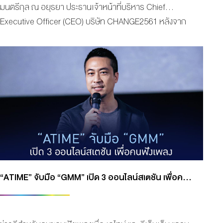
มนตรีกุล ณ อยุธยา ประธานเจ้าหน้าที่บริหาร Chief
Executive Officer (CEO) บริษัท CHANGE2561 หลังจาก
ปล่อยภาพคู่พระ-นางทั้งรุ่นเล็กและรุ่นใหญ่ในละครสายรุ้ง บท
ประพันธ์ของ “ทมยันตี” ออกมาเรียกน้ำย่อย หลังก่อนหน้านี้
มีรายชื่อนักแสดงออกมาให้ตื่นเต้นแล้ว ซึ่ง ภาคย์ รับบทโดย
ป้อง-ณวัฒน์ กุลรัตนรักษ์ ส่วน “เมทินี” รับบทโดย แซมมี่ เคา
วเวลล์ ส่วนบทที่ถูกจับตามองไม่แพ้กันก็ลงล็อกลงตัวที่ “ปิ๊บ-
รวิชญ์ เทิดวงส์” รับบทเป็น “ทรงยศ” พร้อมด้วยตัวแม่ บุ๋ม-
ตรีรักษ์ ที่ห่างจากหน้าจอมานานกว่า25 ปี งานนี้ออร่าปัง
พร้อมเตรียมปล่อยของสุดพลัง ส่วนนักแสดงมากฝีมืออย่าง
เอี้ยง-สิทธา, ลิลลี่-ณิชภาลักษณ์ ที่มาเสริมทัพหลักอย่าง
ลงตัวให้เรื่องนี้ เรียกว่าท็อปฟอร์มเต็มสิบไม่หัก โดยเวอร์ชั่น
“ATIME” จับมือ “GMM” เปิด 3 ออนไลน์สเตชัน เพื่อคนฟังเพลง
นี้ได้ผู้กำกับมากฝีมือ โอ๋-คฑาเทพ นั่งแท่นกำกับ ในการฟิตติ้ง
ในครั้งนี้ ฉอด-สายทิพย์ และเอส-วรฤทธิ์ มาคุมเข้มหน้าจอ
มอนิเตอร์ เช็คความเรียบร้อย ท่ามกลางบรรยากาศการฟิต