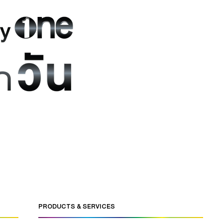
คุณจามร จีระแพทย์ ผู้อำนวยการอาวุโส หน่วยงานแกรมมี่
บิ๊ก บริษัท จีเอ็มเอ็ม แกรมมี่ […]
PRODUCTS & SERVICES