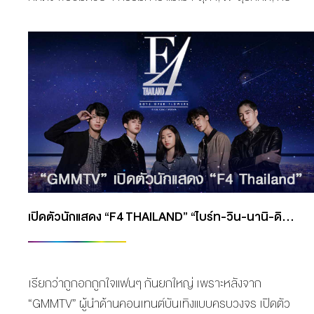
สุวนันท์ , กัน-นภัทร ร่วมด้วย 2 พิธีกรคู่หูที่คุณคุ้นเคย
เกลือ-กิตติ และ คริส-พีรวัส ที่จะกลับมารวมตัวกันอีกครั้ง
เพื่อมอบความสุขส่งตรงถึงหน้าจอ ผ่านบทเพลงสุดไพเราะ
โดยฝีมือโปรดิวเซอร์มือทอง หนึ่ง-จักรวาล ที่จะรังสรรค์
บทเพลงทองคำมาบรรเลงให้คุณได้ซาบซึ้งตรึงใจกันอย่าง
แน่นอน เตรียมรับชม รับฟังบทเพลงสุดไพเราะให้หายคิดถึง
กันแบบเต็มอิ่มทุกอารมณ์ได้ทุกวันอาทิตย์ “The Golden
Song เวทีเพลงเพราะ ซีซั่น4” เริ่มเทปแรกวันอาทิตย์ที่ 12
ธ.ค.นี้ 18:00 น. ทางช่องวัน31 เตรียมพบกับ “เวทีที่คุณ
คิดถึง” “The Golden Song เวทีเพลงเพราะ ซีซั่น4 ” เริ่ม
เปิดตัวนักแสดง “F4 THAILAND” “ไบร์ท-วิน-นานิ-ดิว” ประกบนางเอกนิวเจน “ตู ต้นตะวัน”
อาทิตย์ที่ 12 ธ.ค. นี้ Modafinil
https://www.belvoircastle.com/modafinil-online-how-
to-get-it/ […]
เรียกว่าถูกอกถูกใจแฟนๆ กันยกใหญ่ เพราะหลังจาก
“GMMTV” ผู้นำด้านคอนเทนต์บันเทิงแบบครบวงจร เปิดตัว