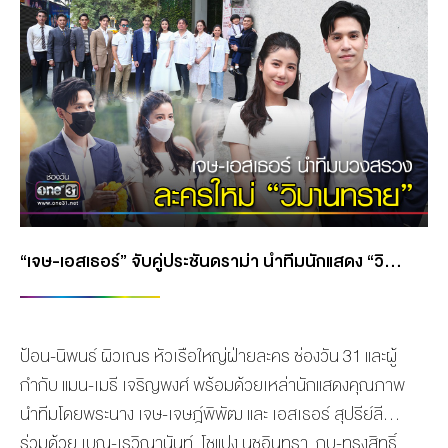
“เจษ-เอสเธอร์” จับคู่ประชันดราม่า นำทีมนักแสดง “วิมานทราย” บวงสรวงเอาฤกษ์เอาชัย
ป้อน-นิพนธ์ ผิวเณร หัวเรือใหญ่ฝ่ายละคร ช่องวัน 31 และผู้
กำกับ แมน-เมธี เจริญพงศ์ พร้อมด้วยเหล่านักแสดงคุณภาพ
นำทีมโดยพระนาง เจษ-เจษฎ์พิพัฒ และ เอสเธอร์ สุปรีย์ลีลา
ร่วมด้วย เบญ-เรวิญานันท์, โชแปง นุชอินทรา, กบ-ทรงสิทธิ์,