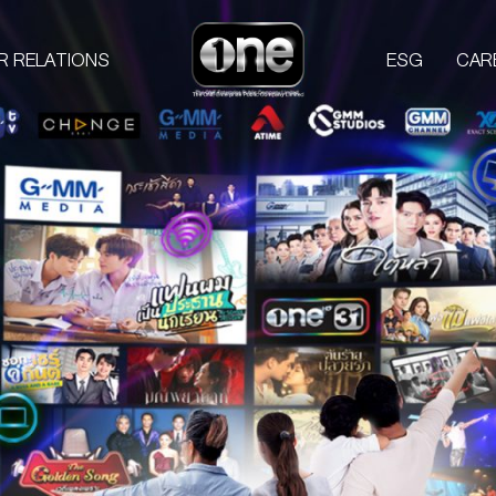
R RELATIONS
ESG
CAR
COMPANIES
PROD
one31
GMM TV
M
CHANGE2561
L
GMM MEDIA
S
GMM STUDIOS
A
EXACT SCENARIO
ACTS STUDIO