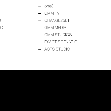
one31
GMM TV
D
CHANGE2561
EO
GMM MEDIA
GMM STUDIOS
EXACT SCENARIO
ACTS STUDIO