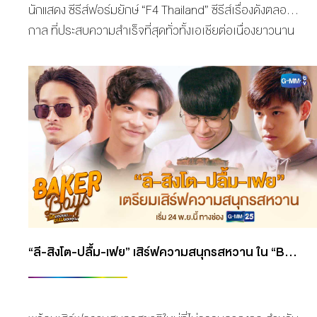
นักแสดง ซีรีส์ฟอร์มยักษ์ “F4 Thailand” ซีรีส์เรื่องดังตลอด
กาล ที่ประสบความสำเร็จที่สุดทั่วทั้งเอเชียต่อเนื่องยาวนาน
ออกมาให้ได้ชมกัน ก็ได้กระแสตอบรับแบบถล่มทลาย โดย
เฉพาะการเปิดโผทีมนักแสดงนำสุดฮอต “ไบร์ท-วชิรวิชญ์ ชีว
อารี, วิน-เมธวิน โอภาสเอี่ยมขจร, นานิ-หิรัญกฤษฎิ์ ช่างคำ,
ดิว-จิรวรรตน์ สุทธิวณิชศักดิ์” ที่จะมารับบทเป็น F4
Thailand และนางเอกน้องใหม่ “ตู-ต้นตะวัน ตันติเวชกุล”
สร้างความฮือฮาไปแบบสุดๆ โดยผ่านฝีมือการกำกับของ
“โอ-ปัฏฐา ทองปาน” ผู้กำกับฯ มือดี จาก บริษัท ภาพดีทวีสุข
จำกัด ซึ่งฝากผลงานไว้มากมาย การันตีคุณภาพเต็มร้อย
อย่างแน่นอน โดยทาง สถาพร พานิชรักษาพงศ์ ประธานเจ้า
หน้าที่บริหาร บริษัท จีเอ็มเอ็มทีวี จำกัด กล่าวถึงการตัดสิน
“ลี-สิงโต-ปลื้ม-เฟย” เสิร์ฟความสนุกรสหวาน ใน “BAKER BOYS รักของผม…ขนมของคุณ” เริ่ม 24 พ.ย.นี้ ทางช่อง GMM25
ใจคว้าลิขสิทธิ์ในการสร้างซีรีส์สุดฮอต F4 เวอร์ชั่นไทย
พร้อมเหตุผลในการเลือก บริษัท ภาพดีทวีสุข จำกัด รวมถึง
ผู้กำกับฯ […]