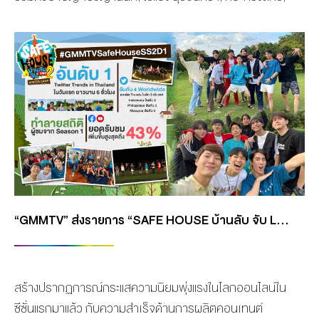
เจี๊ยบ-ปวีณา, เงิน-อนุภาษ, ป๊อก-โฆษวิส และพระเอกน้องใหม่
ยูจีน-ธนาณัติ ภคธง ซิง ฯลฯ ถือฤกษ์ดีทำพิธีบวงสรวงเอา
ฤกษ์เอาชัยเพื่อความเป็นสิริมงคล ก่อนละครจะออกอากาศ
ให้แฟนๆ ได้รับชมตอนแรกใน วันพุธที่ 24 พฤศจิกายน นี้ ซึ่ง
บรรยากาศภายในงานเป็นไปอย่างคึกคัก ภายใต้มาตรการ
ความปลอดภัย COVID-19 ณ อาคารจีเอ็มเอ็ม แกรมมี่เพลส
เมื่อเช้าวันจันทร์ที่ 22 พฤศจิกายน ภาพบรรยากาศพิธี
บวงสรวงละครวิมานทราย ตัวอย่างละครวิมานทราย เมื่อ
ความรักที่เขามีให้เธอ กลับกลาย เป็นความแค้น ชีวิตรักแสน
หวานต้องกลายเป็นขม ร่วมเอาใจช่วยไปกับความรักของ
“GMMTV” ส่งรายการ “SAFE HOUSE บ้านลับ จับ LIVE” ซีซั่น 2 ครองใจผู้ชม ขึ้นอันดับ 1 บนโซเชียลมีเดีย
พวกเขาไปพร้อมกัน ติดตามชม ละครวิมานทราย ทุกวันพุธ-
พฤหัสบดี เวลา 20:20 […]
สร้างปรากฏการณ์กระแสความนิยมพุ่งแรงในโลกออนไลน์ใน
ซีซั่นแรกมาแล้ว กับความสำเร็จด้านการผลิตคอนเทนต์