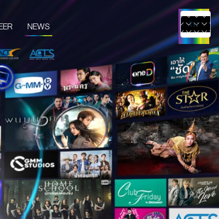
EER
NEWS
TH
EN
UCTS & SERVICES
CONTENT CREATOR
EDIA
IVE & EVENT
TUDIO RENTAL
RTIST MANAGEMENT
MERCHANDISE