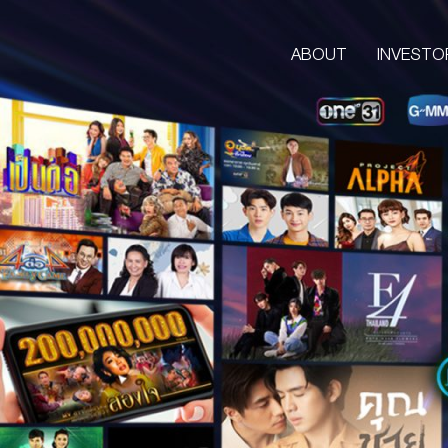
ABOUT
INVESTO
ABOUT
CORPORATE
COMPANY’S BUSINESS
OUR VISION & MISSION
COMPANY BACKGROUND
LETTER FROM GROUP CEO
BOARD OF DIRECTORS
MANAGEMENT TEAM
ORGANIZATION CHART
AWARDS