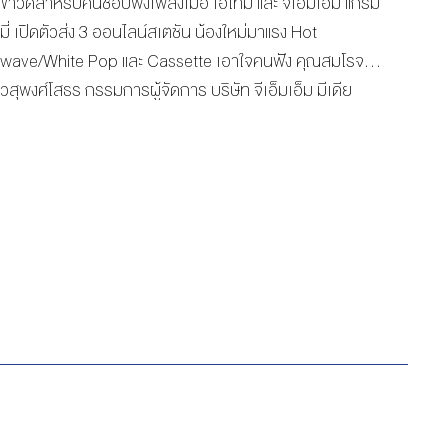
ติ้งแบบ Social […]
ข่าวดีสำหรับคนชอบฟังเพลงเมื่อ เอไทม์ และ จีเอ็มเอ็ม แกรม
มี่ เปิดตัวส่ง 3 ออนไลน์สเตชัน น้องใหม่มาแรง Hot
wave/White Pop และ Cassette เอาใจคนฟัง คุณสมโรจน์
วสุพงศ์โสธร กรรมการผู้จัดการ บริษัท จีเอ็มเอ็ม มีเดีย
จำกัด (มหาชน) (Atime) กล่าวว่า “เอไทม์ เราเป็นผู้นำตลาดมิ
วสิกสเตชันมายาวนานและในยุคที่ไลฟ์สไตล์ของคนฟังเปลี่ยน
ไป เราก็พร้อมเดินหน้าเพื่อตอบสนองความต้องการที่ไม่หยุด
นิ่งของกลุ่มคนรักการฟังเพลง ครั้งนี้เราจับมือกับ GMM ร่วม
กันเปิด 3 ออนไลน์สเตชันที่มีคาแรกเตอร์ที่ชัดเจนพร้อมจับ
กลุ่มคนฟังได้ทุกกลุ่มอย่าง Hotwave เปิดเพลงฮิตและเพลงร็
อกเอาใจคอเพลงตัวจริงซึ่งในปีหน้าจะมีกิจกรรมและคอน
เทนต์ที่ตอบโจทย์ตลอดทั้งปี ส่วน White Pop ชีวิตต้องป๊อป
ฟังเพลงป๊อปกับเรื่องป๊อปๆรอบตัวคุณ เปิดเพลงป๊อปฟัง
เพลิน อัปเดตคอนเทนต์สุดป๊อปและไลฟ์สไตล์ชิกๆ และสุดท้าย
กับ Cassette ย้อนวันดีๆกับเพลงดังที่ยังฟังอยู่ เปิดเพลง
เพราะและคอนเทนต์ดีๆที่คุณยังคิดถึงในช่วงยุค 80-90” ด้าน