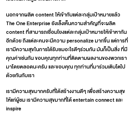
นอกจากผลิต content ให้เข้ากับแต่ละกลุ่มเป้าหมายแล้ว
The One Enterprise ยังเล็งเห็นความสำคัญที่จะผลิต
content ที่สามารถเชื่อมโยงแต่ละกลุ่มเป้าหมายให้เข้าหากัน
อีกด้วย ถึงแต่ละคนจะมีความ personalize มากขึ้น แต่การที่
เรามีความสุขในการได้รับชมอะไรดีๆร่วมกัน มันก็เป็นสิ่ง ที่มี
คุณค่าเช่นกัน ขอบคุณทุกท่านที่ติดตามผลงานของพวกเรา
มาโดยตลอดนะครับ และขอบคุณ ทุกท่านที่มาร่วมเติบโตไป
ด้วยกันกับเรา
เรามีความสุขมากครับที่ได้สร้างงานดีๆ เพื่อสร้างความสุข
ให้แก่ผู้ชม เรามีความสุขมากที่ได้ entertain connect และ
inspire