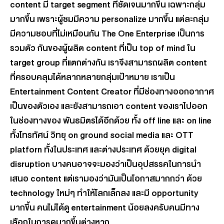
content มี target segment ที่ชัดเจนมากขึ้น เฉพาะกลุ่ม
มากขึ้น เพราะผู้ชมมีความ personalize มากขึ้น แต่ละกลุ่ม
มีความชอบที่ไม่เหมือนกัน The One Enterprise เป็นการ
รวมตัว กันของผู้ผลิต content ที่เป็น top of mind ใน
target group ที่แตกต่างกัน เราจึงสามารถผลิต content
ที่ครอบคลุมได้หลากหลายกลุ่มเป้าหมาย เราเป็น
Entertainment Content Creator ที่มีช่องทางออกอากาศ
เป็นของตัวเอง และยังสามารถเอา content ของเราไปออก
ในช่องทางของ พันธมิตรได้อีกด้วย ทั้ง off line และ on line
ทั้งโทรทัศน์ วิทยุ on ground social media และ OTT
platforn ทั้งในประเทศ และต่างประเทศ ด้วยยุค digital
disruption บางคนอาจจะมองว่าเป็นอุปสรรคในการนำ
เสนอ content แต่เรามองว่ามันเป็นโอกาสมากกว่า ด้วย
technology ใหม่ๆ ทำให้โลกเล็กลง และมี opportunity
มากขึ้น คนไม่ได้ดู entertainment น้อยลงครับคนมีทาง
เลือกในการดูมากขึ้นต่างหาก