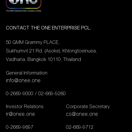
CONTACT THE ONE ENTERPRISE PCL.
50 GMM Grammy PLACE,
Sukhumvit 21 Rd. (Asoke), Khlongtoeinuea,
Vadhana, Bangkok 10110, Thailand
General Information
info@onee.one
0-2669-9000
02-669-9260
Investor Relations
Corporate Secretary
ir@onee.one
cs@onee.one
0-2669-9697
02-669-9712