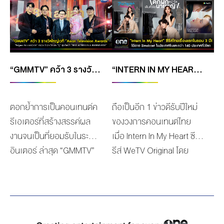
MANAG
BOARD OF
ACTS
MERCH
DIRECTORS
STUDIO
MANAGEMENT
TEAM
ORGANIZATION
“GMMTV” คว้า 3 รางวัลใหญ่เวที “ASIAN TELEVISION AWARDS” ครั้งที่ 28 ซีรีส์ “ENIGMA คน มนตร์ เวท” ครอง 2 รางวัล “BEST CINEMATOGRAPHY (DRAMA OR FICTION)” และ “BEST EDITING (DRAMA OR FICTION)” “ตู” สุดปังคว้า “BEST ACTRESS IN A LEADING ROLE”
“INTERN IN MY HEART” ซีรีส์ไทยเรื่องแรกในรอบ 3 ปี! ได้ฉาย SIMULCAST ในประเทศจีนและกว่า 140 ประเทศทั่วโลก
CHART
AWARDS
ตอกย้ำการเป็นคอนเทนต์ค
ถือเป็นอีก 1 ข่าวดีรับปีใหม่
รีเอเตอร์ที่สร้างสรรค์ผล
ของวงการคอนเทนต์ไทย
งานจนเป็นที่ยอมรับในระดับ
เมื่อ Intern In My Heart ซี
อินเตอร์ ล่าสุด “GMMTV”
รีส์ WeTV Original โดย
คอนเทนต์โพรไวเดอร์ชั้นนำ
GMM Studios
ของเมืองไทย ในเครือบริษัท
International ในเครือ The
“เดอะ วัน เอ็นเตอร์ไพรส์
ONE Enterprise ได้ฤกษ์
จำกัด (มหาชน)” ยังคงยืน
ฉายต้อนรับปีมังกรในรูปแบบ
หนึ่ง!! ด้วยการคว้า 3
Simulcast เป็นเรื่องแรกใน