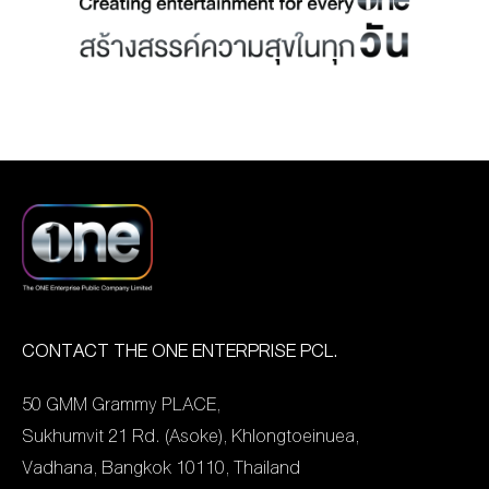
รางวัลจากเวที “Asian
รอบ 3 ปีที่ประเทศจีนทาง
Television Awards” ครั้งที่
สตรีมมิ่งแพลตฟอร์ม
28 จัดขึ้นเมื่อวันที่ 13
Tencent Video พร้อมกับ
มกราคมที่ผ่านมา ณ HOA
ในประเทศไทย และอีกกว่า
BINH THEATRE เมืองโฮจิมิ
140 ประเทศทุกทวีปทั่วโลก
นห์ ประเทศเวียดนาม ซึ่งเป็น
ผ่านสตรีมมิ่งแพลตฟอร์ม
งานประกาศรางวัลสุดยิ่ง
WeTV Intern In My Heart
ใหญ่ จัดขึ้นเพื่อมอบรางวัล
หรือ “เด็กฝึกหน้าใส เติม
ให้กับผลงานทางโทรทัศน์ ที่
หัวใจนายหญิง” หรือ “我
มีความเป็นที่หนึ่งของเอเชีย
的甜酷女上司” ชื่อซี
โดยซีรีส์เรื่อง “Enigma คน
CONTACT THE ONE ENTERPRISE PCL.
รีส์อย่างเป็นทางการใน
มนตร์ เวท” ปังมากสามารถ
ประเทศจีน คือออริจินอล IP
50 GMM Grammy PLACE,
คว้าได้ถึง 2 รางวัลได้แก่
ของ GMM Studios
Sukhumvit 21 Rd. (Asoke), Khlongtoeinuea,
“BEST
International จากครีเอ
Vadhana, Bangkok 10110, Thailand
CINEMATOGRAPHY
เตอร์ เอกชัย เอื้อครอง