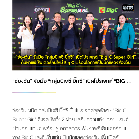
“ช่องวัน” จับมือ “กลุ่มบีเจซี บิ๊กซี” เปิดโปรเจกต์ “BIG C SUPER GIRL” ค้นหาพรีเซ็นเตอร์คนใหม่ BIG C พร้อมโอกาสเป็นนักแสดงช่องวัน
ช่องวัน ผนึก กลุ่มบีเจซี บิ๊กซี ปั้นโปรเจกต์สุดพิเศษ “Big C
Super Girl” ดึงจุดแข็งทั้ง 2 ฝ่าย เสริมความแข็งแกร่งแบรนด์
ผ่านคอนเทนต์ พร้อมชูโอกาสการเฟ้นหาพรีเซ็นเตอร์คนใหม่
ของ Big C และดันขึ้นแท่นเป็นนักแสดงช่องวัน เริ่มเปิดรับ