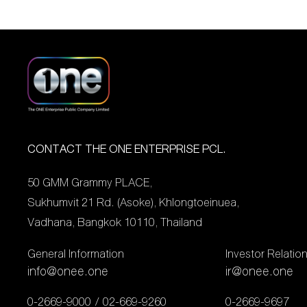
CONTACT THE ONE ENTERPRISE PCL.
50 GMM Grammy PLACE,
Sukhumvit 21 Rd. (Asoke), Khlongtoeinuea,
Vadhana, Bangkok 10110, Thailand
General Information
Investor Relatio
info@onee.one
ir@onee.one
0-2669-9000
02-669-9260
0-2669-9697