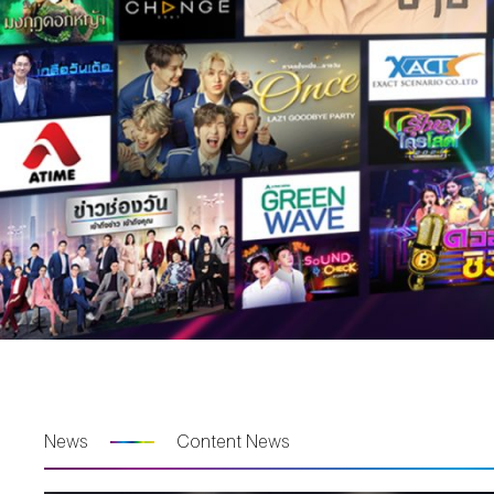
News
Content News