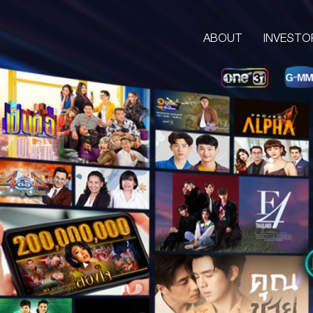
ABOUT
INVESTO
ABOUT
CORPORATE
COMPANY’S BUSINESS
OUR VISION & MISSION
COMPANY BACKGROUND
LETTER FROM GROUP CEO
BOARD OF DIRECTORS
MANAGEMENT TEAM
ORGANIZATION CHART
AWARDS