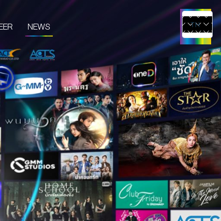
EER
NEWS
TH
EN
UCTS & SERVICES
CONTENT CREATOR
EDIA
IVE & EVENT
TUDIO RENTAL
RTIST MANAGEMENT
MERCHANDISE