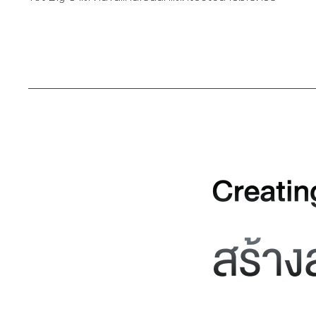
สมัครเข้าร่วมโครงการ ตั้งแต่วันที่ 4 – 31 มีนาคม 2568 ถกล
เกียรติ วีรวรรณ ประธานเจ้าหน้าที่บริหารกลุ่ม บริษัท เดอะ
วัน เอ็นเตอร์ไพรส์ จำกัด (มหาชน) พร้อมด้วย ระฟ้า ดำรงชัย
ธรรม ประธานเจ้าหน้าที่บริหารการตลาดกลุ่ม, นิพนธ์ ผิว
เณร ประธานเจ้าหน้าที่ฝ่ายผลิตละคร , สุธาสินี บุศราพันธ์
ประธานเจ้าหน้าที่ฝ่ายผลิตรายการ จับมือเป็นพาร์ทเนอร์กับ
กลุ่มบีเจซี บิ๊กซี ผู้ดำเนินธุรกิจผลิตและจำหน่ายสินค้าอุปโภค
บริโภค บรรจุภัณฑ์ และห้างค้าปลีก “บิ๊กซี” โดยมี อัศวิน เตชะ
เจริญวิกุล […]