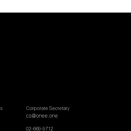
ns
Corporate Secretary
cs@onee.one
02-669-9712