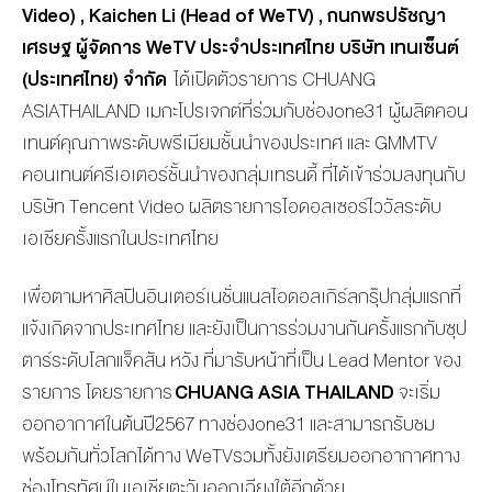
Video)
,
Kaichen
Li
(Head of
WeTV
)
,
ก
นกพร
ปรัชญา
เศรษฐ
ผู้จัดการ
WeTV
ประจำประเทศไทย
บริษัท เทนเซ็นต์
(ประเทศไทย)
จำกัด
ได้
เปิดตัว
รายการ
CHUANG
ASIA
THAILAND
เมกะโปรเจกต์ที่
ร่วมกับ
ช่อง
one
31
ผู้ผลิตคอน
เทนต์คุณภาพระดับพรีเมียมชั้นนำของประเทศ
และ
GMMTV
คอนเทนต์ครีเอเตอร์ชั้นนำ
ของ
กลุ่มเทรนดี้
ที่
ได้เข้าร่วมลงทุนกับ
บริษัท
Tencent Video
ผลิต
รายการไอดอลเซอร์ไววัลระดับ
เอเชียครั้งแรกในประเทศไทย
เพื่อตามหาศิลปินอินเตอร์เนชั่
นแนลไอดอลเกิร์ลกรุ๊ปกลุ่มแรกที่
แจ้งเกิดจากประเทศไทย
และ
ยังเป็นการร่วมงานกันครั้งแรกกับ
ซุป
ตาร์ระดับโลก
แจ็คสัน
หวัง
ที่มารับหน้าที่
เป็น
Lead Mentor
ของ
รายการ
โดยรายการ
CHUANG ASIA
THAILAND
จะเริ่ม
ออกอากาศใน
ต้นปี
2567
ทาง
ช่อง
one
31
และ
สามารถ
รับชม
พร้อมกันทั่วโลกได้ทาง
WeTV
รวมทั้งยังเตรียมออกอากาศทาง
ช่องโทรทัศน์ในเอเชียตะวันออกเฉียงใต้อีกด้วย