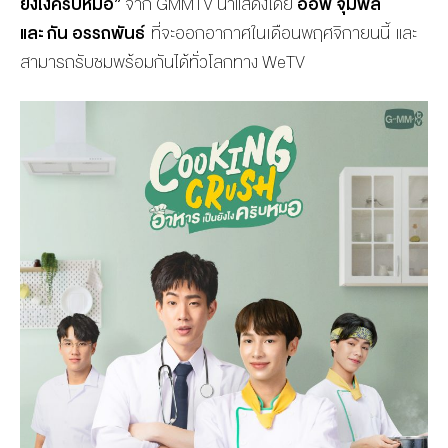
ยังไงครับหมอ”
จาก
GMMTV
นำแสดงโดย
ออฟ จุมพล
และ
กัน อรรถพันธ์
ที่จะออกอากาศ
ในเดือน
พ
ฤศจิกายน
นี้ และ
สามารถรับชมพร้อมกันได้ทั่ว
โลก
ทาง
WeTV