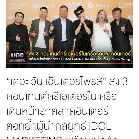
MANAG
BOARD OF
ACTS
MERCH
DIRECTORS
STUDIO
MANAGEMENT
TEAM
ORGANIZATION
CHART
AWARDS
“เดอะ วัน เอ็นเตอร์ไพรส์” ส่ง 3
คอนเทนต์ครีเอเตอร์ในเครือ
เดินหน้ารุกตลาดอินเตอร์
ตอกย้ำผู้นำกลยุทธ์ IDOL