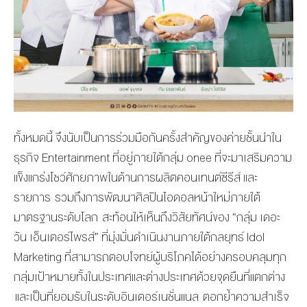
ทั้งหมดนี้ จึง
นับเป็นการร่วมมือกัน
ครั้งสำคัญ
ของ
ค่ายชั้นนำใน
ธุรกิจ
Entertainment
ที่อยู่ภายใต้กลุ่ม
onee
ที่
จะมา
เสริมความ
แข็งแกร่ง
โชว์ศักยภาพ
ในด้านการผลิต
คอนเทนต์ซีรีส์ และ
รายการ รวมถึง
การพัฒนาศิลปิน
ไอดอลหน้าใหม่ภายใต้
มาตรฐาน
ระดับโลก
สะท้อนให้เห็น
ถึงวิสัยทัศน์ของ
“กลุ่ม เดอะ
วัน เอ็นเตอร์ไพรส์”
ที่
มุ่งมั่นดำเนินงานภายใต้กลยุทธ์
Idol
Marketing
ที่
สามารถตอบโจทย์ผู้บริโภคได้อย่างครอบคลุมทุก
กลุ่มเป้าหมายทั้งในประเทศและต่างประเทศ
ด้วยจุดยืนที่แตกต่าง
และ
เป็นที่ยอมรับ
ในระดับอินเตอร์เนชั่นแนล ตอกย้ำความสำเร็จ