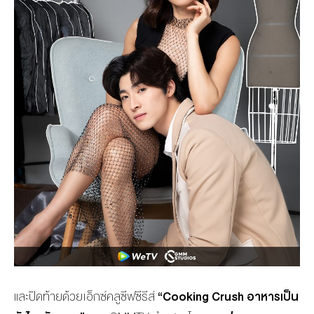
แ
ละปิดท้ายด้วยเอ็กซ์คลูซีฟซีรีส์
“
Cooking Crush
อาหารเป็น