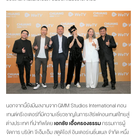
นอกจากนี้
ยังมีผลงานจาก
GMM Studios
International
คอน
เทนต์ครีเอเตอร์
ที่มีความเชี่ยวชาญในการเสิร์ฟคอนเทนต์ไทยสู่
ต่างประเทศ
ที่
นำทัพโด
ย
เอกชัย เอื้อครองธรรม
กรรมการผู้
จัดการ บริษัท
จีเอ็มเอ็ม สตูดิโอส์ อินเตอร์เนชั่นแนล
จำกัด
หนึ่ง