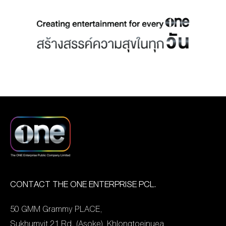
ร้อนแรงมาตลอดทั้งปี 2025
อันทรงคุณค่าในอดีตให้กลับ
เสาร์ที่ 12 มี.ค.นี้ เวลา
ล่าสุดได้จัดงาน
มามีชีวิตชีวาอีกครั้งเปิด
18:00 น. ทางช่องวัน31 และ
“ปรากฏการณ์ one สนั่น
ประเดิมการแข่งขันสัปดาห์
ช่อง GMM25 พร้อมกัน โดย
จอ” MID YEAR LINEUP
แรกของรายการที่เราขนมา
งานนี้ได้ 2 คู่ซี้ เกลือ กิตติ
เปิดโผละคร, ซีรีส์ ที่เตรียม
ทั้งเพลงเพราะ จากรุ่นเยาว์
และ นุ้ย สุจิรา มารับหน้าที่
ออกอากาศในครึ่งปีหลัง
และรุ่นใหญ่ เพื่อค้นหา “นัก
พิธีกร ประเดิมความสนุกกัน
2025 นี้ ด้วยคอนเทนต์
ร้องรางวัลถ้วย
ที่ ละครหลังข่าวระดับ
คุณภาพระดับพรีเมียมที่
พระราชทาน” ครั้งแรกกับ
พรีเมียม จากช่องวัน 31 นำ
หลากหลายรสชาติ พร้อม
การ “ชิงถ้วยพระราชทาน
ทีมโดย ละครดราม่าเข้มข้น
ขนทัพนักแสดงมากฝีมือทั่ว
สมเด็จพระกนิษฐาธิราชเจ้า
“ใต้หล้า” […]
ฟ้าเมืองไทย และนักแสดงรุ่น
กรมสมเด็จพระเทพรัตนราช
ใหม่ที่น่าจับตามาประชัน
สุดา ฯ สยามบรมราชกุมารี”
บทบาทกันอย่างคับคั่ง เป็น
ซึ่งถ้วยรางวัลนี้ถูกออกแบบ
CONTACT THE ONE ENTERPRISE PCL.
ไลน์อัพเด็ดๆ ปังๆ ในครึ่งปี
โดย อ.ดร. สันติ พิเชฐชัยกุล
หลัง ที่จะมอบความสุขให้
50 GMM Grammy PLACE,
ประติมากรเอกระดับโลก เริ่ม
แฟนๆ ได้สนุกจัดเต็มแบบ
Sukhumvit 21 Rd. (Asoke), Khlongtoeinuea,