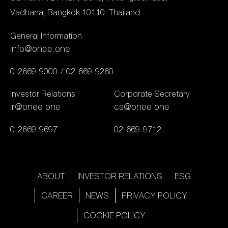
ส่งความสุขด้วยเสียงเพลง
ครบทุกอรรถรส ไปกับ
Vadhana, Bangkok 10110, Thailand
สุดเพราะ วันอาทิตย์ ที่ 29
“จักรวาลคอนเทนต์ one31”
มกราคมนี้ เวลา 18.00 น.
General Information
ผ่านหน้าจอทีวีช่องวัน31,
ติดตามชม “The Golden
info@onee.one
แพลตฟอร์มออนไลน์ และ
Song เวทีเพลงเพราะ ซีซั่น
สตรีมมิ่ง OneD เปิดประเดิม
0-2669-9000
02-669-9260
5” ทุกวันอาทิตย์ เวลา
เรียกเสียงฮือฮาทันทีที่เปิด
18:00 น. ทางช่องวัน 31 และ
Investor Relations
Corporate Secretary
ตัว สำหรับละครเรื่อง
สามารถรับชมทาง […]
ir@onee.one
cs@onee.one
“HYPNOTIC จิตสะกดแค้น”
0-2669-9697
02-669-9712
ที่ได้นางเอกคนสวย ณิชา–
ณัฏฐณิชา ดังวัธนาวณิชย์
มาร่วมงานกับช่องวัน31 เป็น
ครั้งแรก ในบทบาทสุด
ABOUT
INVESTOR RELATIONS
ESG
ท้าทายกับการสวมบทเป็น
CAREER
NEWS
PRIVACY POLICY
นักจิตวิทยา ประกบพระเอก
COOKIE POLICY
หนุ่มสุดฮอตไบร์ท–นรภัทร