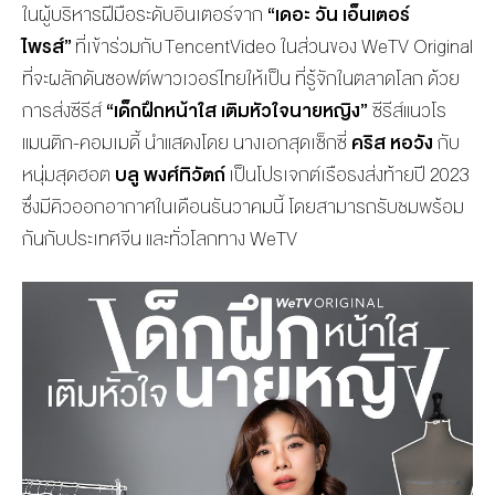
ในผู้บริหารฝีมือระดับอินเตอร์
จาก
“เดอะ วัน เอ็นเตอร์
ไพรส์”
ที่
เ
ข้าร่วมกับ
Tencent
Video
ในส่วนของ
WeTV
Original
ที่จะ
ผลักดันซอฟต์พาวเวอร์ไทยให้เป็น
ที่รู้จักในตลาดโลก
ด้วย
การส่ง
ซีรีส์
“เด็กฝึกหน้าใส เติมหัวใจนายหญิง”
ซีรีส์แนวโร
แมนติก-คอมเมดี้
นำแสดงโด
ย นางเอกสุดเซ็กซี่
คริส หอวัง
กับ
หนุ่มสุดฮอต
บลู พงศ์ทิวัตถ์
เป็น
โปรเจกต์เรือธงส่งท้ายปี 2023
ซึ่งมีคิว
ออกอากาศในเดือนธันวาคมนี้
โดยสามารถ
รับชมพร้อม
กัน
กับประเทศจีน และ
ทั่วโลก
ทาง
WeTV