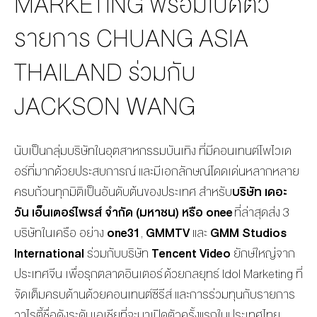
MARKETING พร้อมเปิดตัว
รายการ CHUANG ASIA
THAILAND ร่วมกับ
JACKSON WANG
นับเป็นกลุ่มบริษัท
ในอุตสาหกรรมบันเทิง
ที่มีคอนเทนต์โพไวเด
อร์
ที่มาก
ด้วย
ประสบการณ์ และมีเอกลักษณ์
โดดเด่น
หลากหลาย
ครบถ้วนทุกมิติ
เป็นอันดับต้นของประเทศ สำหรับ
บริษัท เดอะ
วัน เอ็นเตอร์ไพรส์ จำกัด (มหาชน)
หรือ
onee
ที่ล่าสุดส่ง 3
บริษัทในเครื
อ อย่าง
one
31
,
GMMTV
และ
GMM Studios
International
ร่วม
กับ
บริษัท
Tencent Video
ยักษ์ใหญ่จาก
ประเทศ
จี
น
เพื่อ
รุกตลาดอินเตอร์
ด้วยกลยุทธ์
Idol Marketing
ที่
จัดเต็มครบด้านด้วยคอนเทนต์ซีรีส์ และการร่วมทุนกับรายการ
วาไรตี้ชื่อดังระดับเอเชียที่จะมาเปิดตัวครั้งแรกในประเทศไทย