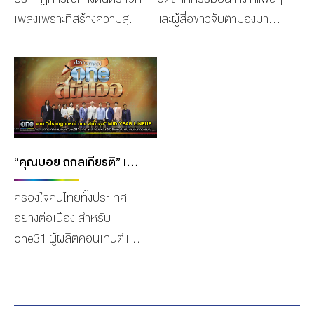
เพลงเพราะที่สร้างความสุข
และผู้สื่อข่าวจับตามองมา
ให้กับผู้ชมผ่านบทเพลง ที่ได้
โดยตลอด สำหรับ ช่องวัน31
สร้างนักร้องหน้าใหม่ที่มาขับ
และ GMM25 ซึ่งอยู่ภายใต้
กล่อมบทเพลงทองคำ มาถึง
การบริหารของบริษัท เดอะ
4 ซีซั่น!! นำบทเพลงที่ทรง
วัน เอ็นเตอร์ ไพรส์ จำกัด
คุณค่าในอดีตมาเรียบเรียง
(มหาชน) ซึ่งในปีนี้ขอประกาศ
ดนตรีใหม่และถ่ายทอดเรื่อง
ศักดา ตอกย้ำความเป็นคอน
ราวของแต่ละบทเพลงผ่าน
เทนต์ครีเอเตอร์ที่ครอบคลุม
“คุณบอย ถกลเกียรติ” เปิดโผจักรวาลคอนเทนต์ “ONE31” ละคร-ซีรีส์ ครึ่งปีหลัง 2025 เด็ด ปัง ฟิน เต็มอิ่มทุกอารมณ์ เปิดตัวพร้อมลงจอ ONE31 และ แอปพลิเคชั่น ONED
นักร้องคุณภาพที่เข้ามา
ทุกโมเดลธุรกิจบันเทิง ด้วย
​ครองใจคนไทยทั้งประเทศ
ประกวดในรายการ และในปี
การส่งคอนเทนต์เด็ดสุดปัง
อย่างต่อเนื่อง สำหรับ
นี้การกลับมาอย่างยิ่งใหญ่
ตลอดปี 2022 ทั้งละคร ซิต
one31 ผู้ผลิตคอนเทนต์แถว
“The Golden Song เวที
คอม รายการวาไรตี้ และ ข่าว
หน้าของเมืองไทย ที่สร้าง
เพลงเพราะ ซีซั่น 5” การ
มาให้แฟนๆ ได้ชมก่อนใคร ใน
ปรากฏการณ์เรตติ้งถล่ม
ค้นหานักร้องคุณภาพมา
รายการพิเศษ “วันสนั่นจอ
ทลายและกระแสโซเชียลสุด
ถ่ายทอด “บทเพลงทองคำ”
มาแน่นๆ” ที่จะออกอากาศวัน