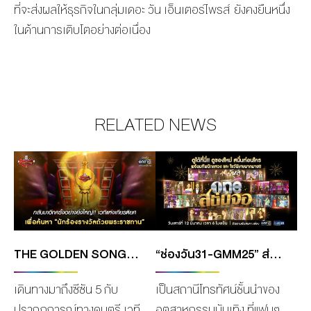
ที่จ
ะส่งผลให้ธุรกิจในกลุ่ม
เดอะ วัน เอ็นเตอร์ไพรส์
ยังคงยืนหนึ่ง
ใน
ด้านการ
เติบโต
อย่าง
ต่อเนื่อง
RELATED NEWS
THE GOLDEN SONG เวทีเพลงเพราะ ซีซั่น 5 กลับมาอีกครั้งอย่างยิ่งใหญ่! กับการค้นหา “นักร้องรางวัลถ้วยพระราชทาน”
“ช่องวัน31-GMM25” ส่งทัพนักแสดง ลงคอนเทนต์สุดปัง 2022 ในรายการพิเศษ “วันสนั่นจอ มาแน่นๆ” 12 มี.ค.นี้
เดินทางมาถึงซีซัน 5 กับ
เป็นสถานีโทรทัศน์ชั้นนำของ
ปรากฏการณ์ทางดนตรี เวที
อุตสาหกรรมบันเทิง ที่แฟนๆ