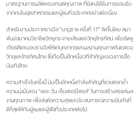
มาตรฐานการผลิตคอนเทนต์คุณภาพ ที่ยังคงได้รับการยอมรับ
จากคนในอุตสาหกรรมและผู้ชมทั่วประเทศอย่างต่อเนื่อง
สำหรับงานประกาศรางวัล “นาฏราช ครั้งที่ 17” จัดขึ้นโดย สมา
พันธ์สมาคมวิชาชีพวิทยุกระจายเสียงและวิทยุโทรทัศน์ เพื่อเชิดชู
เกียรติและมอบรางวัลให้แก่บุคลากรและผลงานคุณภาพในแวดวง
วิทยุและโทรทัศน์ไทย ซึ่งถือเป็นอีกหนึ่งเวทีสำคัญของวงการสื่อ
บันเทิงไทย
ความสำเร็จในครั้งนี้ นับเป็นอีกหนึ่งกำลังสำคัญที่ช่วยตอกย้ำ
ความมุ่งมั่นของ “เดอะ วัน เอ็นเตอร์ไพรส์” ในการสร้างสรรค์ผล
งานคุณภาพ เพื่อส่งต่อความสุขและประสบการณ์ความบันเทิงที่
ดีที่สุดให้กับผู้ชมและผู้ฟังทั่วประเทศต่อไป