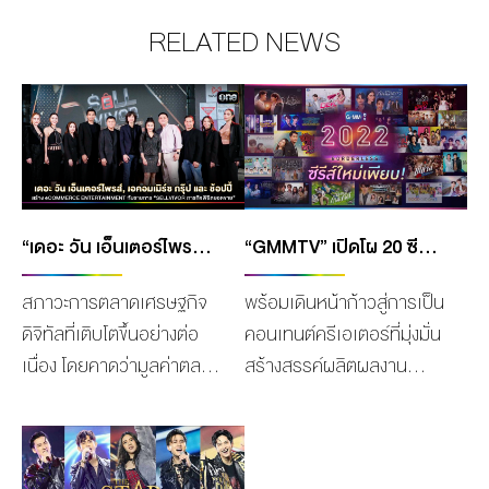
RELATED NEWS
“เดอะ วัน เอ็นเตอร์ไพรส์, เอคอมเมิร์ซ กรุ๊ป และ ช้อปปี้ นำกระแสสร้างมิติใหม่ ECOMMERCE ENTERTAINMENT” กับรายการ “SELLVIVOR ภารกิจพิชิตยอดขาย” รายการแข่งขันค้นหาไอดอลยอดนักขายครั้งแรกในประเทศไทย!
“GMMTV” เปิดโผ 20 ซีรีส์ใหม่สุดปัง และ ภาพยนตร์โปรเจกต์พิเศษ ในงาน “GMMTV 2022 : BORDERLESS”
สภาวะการตลาดเศรษฐกิจ
พร้อมเดินหน้าก้าวสู่การเป็น
ดิจิทัลที่เติบโตขึ้นอย่างต่อ
คอนเทนต์ครีเอเตอร์ที่มุ่งมั่น
เนื่อง โดยคาดว่ามูลค่าตลาด
สร้างสรรค์ผลิตผลงาน
ปี 2567 จะมีมูลค่าสูงถึง
คุณภาพ หลากหลายความ
700,000 ล้านบาท ประกอบ
บันเทิง จนสามารถสยายปีก
กับพฤติกรรมผู้บริโภคที่มี
เกิดเป็นกระแสโด่งดังทั้งในและ