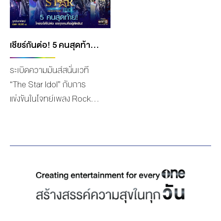
ความเปลี่ยนแปลงไปพร้อม
ต่างประเทศ ล่าสุด
กับการเปิดกว้างในการรับ
“GMMTV” ผู้นำด้าน คอน
เทคโนโลยีเข้ามาเป็นส่วน
เทนต์บันเทิงแบบครบวงจร
หนึ่งในชีวิตประจำวันมากขึ้น
ในเครือบริษัท “เดอะ วัน เอ็น
เชียร์กันต่อ! 5 คนสุดท้าย บนเวที “THE STAR IDOL” ใครจะได้ไปต่อ เราทุกคนคือผู้ตัดสิน
ในทุกกลุ่มเป้าหมาย โดย
เตอร์ไพรส์ จำกัด (มหาชน)”
ระเบิดความมันส์สนั่นเวที
ประเทศไทยติดอันดับ 1 ใน 3
เตรียมปล่อยหมัดเด็ดเสิร์ฟ
“The Star Idol” กับการ
ของโลกที่มีนักช้อปจับจ่าย
โปรเจกต์ใหม่แบบไร้ขอบเขต
แข่งขันในโจทย์เพลง Rock
ผ่านไลฟ์สตรีมมากที่สุดใน
ไร้ขีดจำกัด ในงานแถลงข่าว
เมื่อค่ำวันอาทิตย์ที่ 7 พ.ย. ที่
โลก จากองค์ประกอบใน
สุดยิ่งใหญ่ “GMMTV 2022 :
ผ่านมา ของ The Star Idol
หลากหลายมิตินี้ทำให้
BORDERLESS” เปิดโผซี
6 คนสุดท้าย โอ-ณัทฐ์สุทธา
นวัตกรรมการตลาดที่จะมา
รีส์ 20 เรื่องใหม่ที่อัดแน่น
สราญสิริบริรักษ์ หมายเลข
ตอบสนองผู้บริโภค และผลัก
ด้วยคุณภาพเข้มข้นครบทุก
3, ภูมิ-พงศ์รชตะ ไชยศิวา
ดันการขยายตัวของตลาด
อารมณ์ ทั้งยังมีความ แปลก
มงคล หมายเลข 4, เอินเอิน-
อีคอมเมิร์ซนั้นมีความสำคัญ
ใหม่ แตกต่าง หลากหลาย
ฟาติมา เดชะวลีกุล
เป็นอย่างมาก จากจุดนี้ทำให้
และภาพยนตร์โปรเจกต์
หมายเลข 5, กรณ์-พลัฏฐ์
เกิดการรวมตัวของเดอะ วัน
พิเศษจากทัพนักแสดงสุด