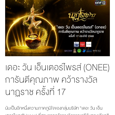
MANAG
BOARD OF
ACTS
MERCH
DIRECTORS
STUDIO
MANAGEMENT
TEAM
ORGANIZATION
CHART
AWARDS
เดอะ วัน เอ็นเตอร์ไพรส์ (ONEE)
การันตีคุณภาพ คว้ารางวัล
นาฏราช ครั้งที่ 17
นับเป็นอีกหนึ่งความภาคภูมิใจของกลุ่มบริษัท “เดอะ วัน เอ็น