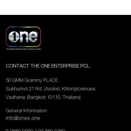
ชยุตนิธิโรจน์ หมายเลข 6,
เอ็นเตอร์ไพรส์ จำกัด
ฮอตกว่า 100 ชีวิต ซึ่งจะเกิด
บูม-สหรัฐ เทียมปาน
(มหาชน) ผู้นำ Content
ขึ้นภายในปี 2022 เรียกว่า
หมายเลข 7 และ คอปเปอร์-
Creator & Lifestyle
เป็นการยกขบวนความสนุก
เดชาวัต พรเดชาพิพัฒ
Entertainment ของเมือง
ชุดใหญ่มามอบให้แฟนๆ ได้ฟิ
หมายเลข 8 โดยมี 3 รุ่นพี่
ไทย, บริษัท เอคอมเมิร์ซ
นกันเบอร์แรง แถมกระแส
เดอะสตาร์ นำทีมโดย เอ็ม-
กรุ๊ป จำกัด (มหาชน) ผู้นำ
ตอบรับยังพีคขั้นสุดมียอดผู้
อรรถพล, ตูมตาม-ยุทธนา
การให้บริการธุรกิจ
ชมผ่านทาง Facebook,
และ ตงตง-กฤษกร แท็คทีมมา
อีคอมเมิร์ซครบวงจรราย
YouTube : GMMTV
CONTACT THE ONE ENTERPRISE PCL.
ร่วมให้กำลังใจน้องๆ ติดขอบ
ใหญ่ที่สุดในภูมิภาคเอเชีย
จำนวน 135,099 View
เวที รุ่นพี่เดอะสตาร์มาโชว์
50 GMM Grammy PLACE,
ตะวันออกเฉียงใต้ (SEA) และ
พร้อมส่งให้ #GMMTV2022
เมดเลย์สุดพิเศษ เอ็มมาใน
Sukhumvit 21 Rd. (Asoke), Khlongtoeinuea,
ช้อปปี้ (ประเทศไทย) จำกัด
ติดเทรนด์ทวิตเตอร์ “อันดับ
เพลง “อย่าร้อนตัว” , […]
Vadhana, Bangkok 10110, Thailand
แพลตฟอร์มอีคอมเมิร์ซ
1” ในประเทศไทย,
เบอร์ 1 เพื่อผู้ประกอบการ
อินโดนีเซีย, ฟิลิปปินส์,
General Information
และพันธมิตรธุรกิจ จึงได้นำ
สิงคโปร์, มาเลเซีย,
info@onee.one
เอาความโดดเด่นและความ
เวียดนาม, บราซิล และทั่ว