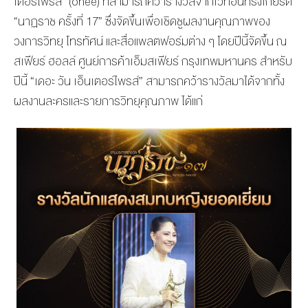
เตอร์ไพรส์” (onee) ที่สามารถคว้ารางวัลจากเวทีอันทรงเกียรติ
“นาฏราช ครั้งที่ 17” ซึ่งจัดขึ้นเพื่อเชิดชูผลงานคุณภาพของ
วงการวิทยุ โทรทัศน์ และสื่อแพลตฟอร์มต่าง ๆ โดยปีนี้จัดขึ้น ณ
สเฟียร์ ฮอลล์ ศูนย์การค้าเอ็มสเฟียร์ กรุงเทพมหานคร สำหรับ
ปีนี้ “เดอะ วัน เอ็นเตอร์ไพรส์” สามารถคว้ารางวัลมาได้จากทั้ง
ผลงานละครและรายการวิทยุคุณภาพ ได้แก่