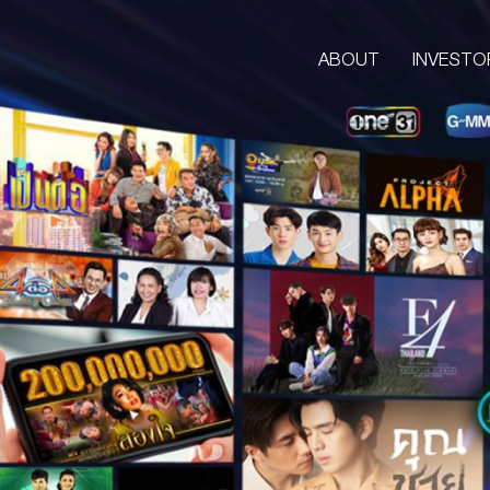
ABOUT
INVESTO
ABOUT
CORPORATE
COMPANY’S BUSINESS
OUR VISION & MISSION
COMPANY BACKGROUND
LETTER FROM GROUP CEO
BOARD OF DIRECTORS
MANAGEMENT TEAM
ORGANIZATION CHART
AWARDS