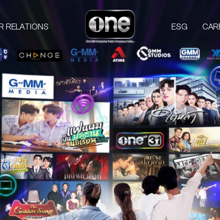
R RELATIONS
ESG
CAR
COMPANIES
PROD
one31
GMM TV
M
CHANGE2561
L
GMM MEDIA
S
GMM STUDIOS
A
EXACT SCENARIO
ACTS STUDIO