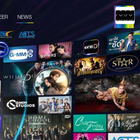
EER
NEWS
TH
EN
UCTS & SERVICES
CONTENT CREATOR
EDIA
IVE & EVENT
TUDIO RENTAL
RTIST MANAGEMENT
MERCHANDISE