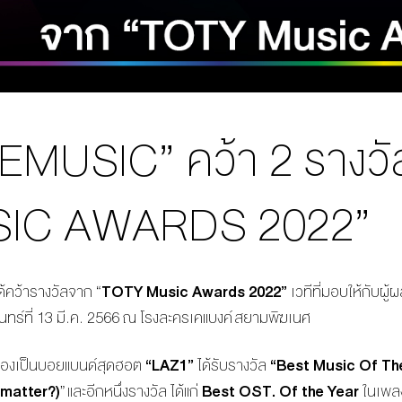
EMUSIC” คว้า 2 รางว
IC AWARDS 2022”
ด้คว้ารางวัลจาก
“
TOTY Music Awards 2022
”
เวทีที่มอบให้กับผู้
นทร์ที่
13
มี
.
ค
. 2566
ณ โรงละครเคแบงค์ สยามพิฆเนศ
กของเป็นบอยแบนด์สุดฮอต
“
LAZ1
”
ได้รับรางวัล
“Best Music Of Th
 matter?)
” และอีกหนึ่งรางวัล ได้แก่
Best OST. Of the Year
ในเพ