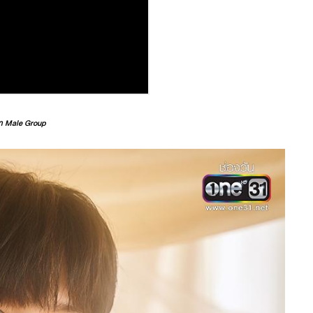
า
Male Group