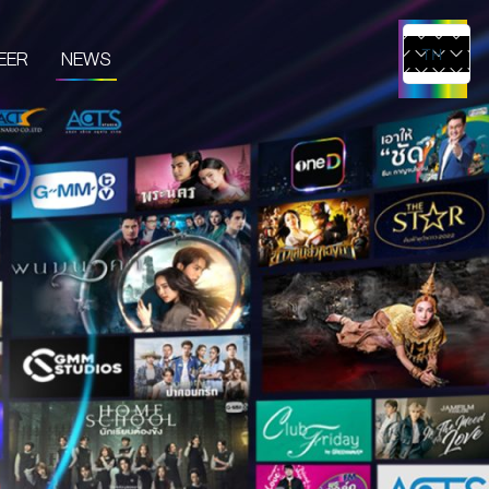
EER
NEWS
TH
EN
UCTS & SERVICES
CONTENT CREATOR
EDIA
IVE & EVENT
TUDIO RENTAL
RTIST MANAGEMENT
MERCHANDISE