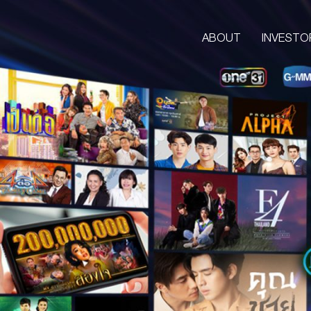
ABOUT
INVESTO
ABOUT
CORPORATE
COMPANY’S BUSINESS
OUR VISION & MISSION
COMPANY BACKGROUND
LETTER FROM GROUP CEO
BOARD OF DIRECTORS
MANAGEMENT TEAM
ORGANIZATION CHART
AWARDS