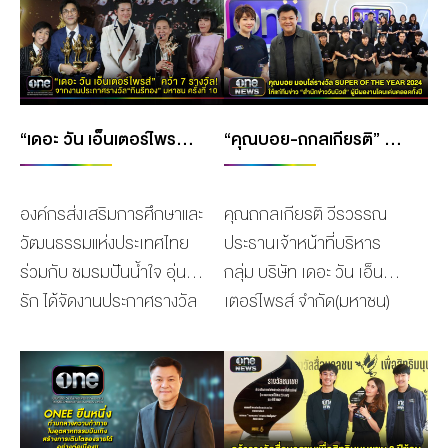
MANAG
BOARD OF
ACTS
MERCH
DIRECTORS
STUDIO
MANAGEMENT
TEAM
ORGANIZATION
“เดอะ วัน เอ็นเตอร์ไพรส์” คว้า 7 รางวัล!! “กินรีทอง” มหาชน ครั้งที่ 10
“คุณบอย-ถกลเกียรติ” มอบโล่รางวัล SUPER OF THE YEAR 2024 ให้แก่ทีมข่าว “สำนักข่าววันนิวส์” ที่มีผลงานโดดเด่นประจำปี
CHART
AWARDS
องค์กรส่งเสริมการศึกษาและ
คุณถกลเกียรติ วีรวรรณ
วัฒนธรรมแห่งประเทศไทย
ประธานเจ้าหน้าที่บริหาร
ร่วมกับ ชมรมปันน้ำใจ อุ่นไอ
กลุ่ม บริษัท เดอะ วัน เอ็น
รัก ได้จัดงานประกาศรางวัล
เตอร์ไพรส์ จำกัด(มหาชน)
“กินรีทอง” มหาชน ครั้งที่10
ให้เกียรติมอบโล่รางวัล
เพื่อส่งเสริมบุคคลที่เป็นแบบ
SUPER OF THE YEAR
อย่างที่ดี มีคุณค่าต่อสังคม
2024 พร้อมถ่ายภาพร่วม
ไทย โดยในปีนี้ กลุ่มบริษัท
กับผู้สื่อข่าว และพนักงาน
เดอะ วัน เอ็นเตอร์ไพรส์
จาก “สำนักข่าววันนิวส์” ที่ได้