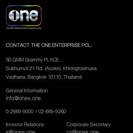
โซลาร์เซลล์ให้แก่โรง
ซึ่งผลงานดังกล่าวผลิตโดย
2567 บริษัทมีรายได้รวม
พยาบาลนำร่องของทาง
นรพร พจน์จำเนียร (ผู้สื่อ
6,669.25 ล้านบาท เพิ่มขึ้น
ชมรมแพทย์ชนบทที่ต้องการ
ข่าว), ลัญชปกรณ์ รามสันเที
154.35 ล้านบาท หรือ
ความช่วยเหลือต่อไป โดยมี
ยะ (ช่างภาพ), นัฐพงษ์
2.37% เมื่อเทียบกับปีก่อน
ดร.อิทธิกร ศรีจันบาล
ศรีสุพรรณ (ผู้ช่วยช่าง
[…]
ประธานกรรมการบริษัท
CONTACT THE ONE ENTERPRISE PCL.
ภาพ), จิรชัย สุดสายเนตร,
WASTEBUY DELIVERY
ชาคริต ชื่นภักดี และ สหรัฐ
50 GMM Grammy PLACE,
และพาร์ทเนอร์สำคัญอย่าง
วัดอ่อน (ลำดับภาพ) โดย
Sukhumvit 21 Rd. (Asoke), Khlongtoeinuea,
ไปรษณีย์ไทย และ
งานจัดขึ้น ณ โรงแรมเบส
Vadhana, Bangkok 10110, Thailand
RECYCLE DAY ที่มาช่วย
ท์เวสเทิร์น กรุงเทพฯ เมื่อ
กันรวบรวมขยะรีไซเคิลแปรง
เย็นวานก่อน นับเป็นอีกหนึ่ง
General Information
เป็นรายได้ โดยการรวบรวม
info@onee.one
กำลังใจที่ผลักดันให้ “สำนัก
ขยะรีไซเคิลในครั้งนี้ได้กว่า
ข่าววันนิวส์” ได้สร้างสรรค์
0-2669-9000
02-669-9260
3,955 กิโลกรัม พร้อมทั้ง
ผลงานข่าวที่ดี มีคุณภาพ
บันทึกคาร์บอนเครดิต ที่ครั้ง
Investor Relations
Corporate Secretary
เป็นสาระประโยชน์ต่อสังคม
นี้ปริมาณคาร์บอนฟุตพริ้นท์
ir@onee.one
cs@onee.one