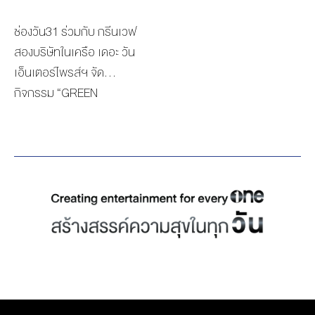
Entertainment ครบวงจรที่
ร้องเพลงดีเด่น ฟากผลงาน
การฝ่ายข่าว สำนักข่าววันนิ
เสนอสกู๊ปข่าว “ชาวเลมอ
เป็นมากกกว่าช่องทีวี มุ่งเน้น
ด้านละคร “สงครามสมรส”
วส์ ร่วมถ่ายภาพแสดงความ
ช่องวัน31 ร่วมกับ กรีนเวฟ
แกน” เกาะพยาม ชีวิตที่ถูก
การสร้างรายได้จากหลาก
ที่ถ่ายทอดเรื่องราวดราม่า
ยินดี ณ สำนักงานฝ่าย
สองบริษัทในเครือ เดอะ วัน
ลืม? ตีแผ่มุมมองของเด็ก
หลายช่องทาง และยังมีจุดแข็ง
สะท้อนปัญหาสังคมภายใน
บริหาร ช่องวัน31
เอ็นเตอร์ไพรส์ฯ จัด
ชาวมอแกนบนเกาะพยาม ที่
สำคัญที่โดดเด่น คือ ความ
ครอบครัว แจ้งเกิดดาวเด่น
กิจกรรม “GREEN
ชีวิตไร้สิทธิตั้งแต่เกิดจนตาย
เชี่ยวชาญในหลากหลาย
ด้านการแสดงอย่าง น้องเจ้า
CHARITY SHARE FOR
และใช้ชีวิตอย่างลำบาก เด็กๆ
ด้านของเหล่าคอนเทนต์ครี
คุณ–พันธ์ชนกชนม์ พันธ์สังข์
LIFE” นับเป็นกิจกรรมดีๆ ที่
ต้องไปโรงเรียนโดยใช้แพเก่า
เอเตอร์มากประสบการณ์ใน
ที่ได้รับคัดเลือกให้คว้า
ช่วยเหลือเพื่อนมนุษย์ ลด
ข้ามน้ำไปเรียนหนังสือด้วย
เครือบริษัท ที่สร้างสรรค์
รางวัลสาขานักแสดงเด็กดาว
ขยะช่วยสิ่งแวดล้อม โดยเริ่ม
ตัวเอง รวมถึงสิทธิขั้นพื้น
Content ได้ตอบโจทย์และ
รุ่ง มาครอบครอง และอีก 3
จากพนักงานในบริษัทร่วม
ฐานต่างๆที่ยังเข้าไม่ถึง
ครอบคลุมทุกกลุ่มเป้าหมาย
รางวัลจาก CHANGE 2561
รณรงค์การคัดแยกขยะ และ
ถ่ายทอดผ่านผลงานทั้ง 3
ทั้งในประเทศและต่างประเทศ
ได้แก่ละครเรื่อง […]
ได้ส่งขยะรีไซเคิลแต่ละชนิดมา
ตอน เกี่ยวกับสิทธิมนุษยชน
ซึ่ง บริษัท เดอะ วัน เอ็นเตอร์
ร่วมโครงการ ก่อนจะนำราย
ได้อย่างยอดเยี่ยม จนได้รับ
ไพรส์ จำกัด (มหาชน) ได้
ได้จากการขายขยะทั้งหมด
เสียงตอบรับและคำชื่นชม
สรุปผลการดำเนินงาน
แปรเปลี่ยนเป็นทุนติดตั้งแผง
จากกรรมการเป็นอย่างมาก
ประจำปี 2567 ไว้ดังนี้ งวดปี