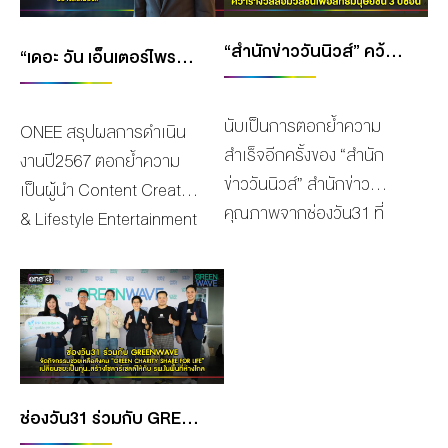
จำกัด(มหาชน) ผู้นำด้าน
รับการคัดเลือกว่าเป็นผู้มี
“สำนักข่าววันนิวส์” คว้ารางวัล 3 ปีซ้อน! รางวัลสื่อมวลชนเพื่อสิทธิมนุษยชน
ธุรกิจสื่อและคอนเทนต์ชั้นนำ
ผลงานโดนเด่นตลอดทั้งปี
“เดอะ วัน เอ็นเตอร์ไพรส์” สรุปผลการดำเนินงานปี2567 ตอกย้ำความเป็นผู้นำ CONTENT CREATOR & LIFESTYLE ENTERTAINMENT
ของเมืองไทย ได้กวาดรางวัล
2024 ที่ผ่านมา ซึ่งรางวัลดัง
กว่า 7 รางวัล!! จากผลงาน
กล่าวได้รับการคัดเลือกจาก
นับเป็นการตอกย้ำความ
ONEE สรุปผลการดำเนิน
ที่สร้างกระแสความนิยม
ผู้บริหารและผู้ทรงคุณวุฒิใน
สำเร็จอีกครั้งของ “สำนัก
งานปี2567 ตอกย้ำความ
ครองใจผู้ชมทั่วประเทศ นำ
ทีมข่าว โดย คุณบอย-ถกล
ข่าววันนิวส์” สำนักข่าว
เป็นผู้นำ Content Creator
โดยรางวัล รายการวาไรตี้
เกียรติ ได้ให้คำแนะนำและ
คุณภาพจากช่องวัน31 ที่
& Lifestyle Entertainment
หาคู่เดทยอดนิยม ได้แก่
ขอบคุณทุกคนที่ทุ่มเท
ล่าสุดสามารถคว้ารางวัล
ด้วยกลยุทธ์ “สร้างรายได้
“รายการรู้ไหมใครโสด” และ
ทำงาน สร้างขวัญกำลังใจแก่
ชมเชยประเภทข่าวหรือ
หลากหลายช่องทาง” ยืน
รางวัล ผู้ดำเนินรายการเกม
ผู้ที่ได้รับรางวัลทุกคน
สารคดีเชิงข่าวประเภทสื่อ
หนึ่งในอุตสาหกรรมบันเทิง
โชว์ยอดนิยม ได้แก่ เกลือ–
นอกจากนี้ยังมี คุณเดียว วร
โทรทัศน์ 2567 จากงาน
บริษัท เดอะ วัน เอ็นเตอร์
กิตติ เชียววงศ์กุล นอกจาก
ตั้งตระกูล ประธานเจ้าหน้าที่
ประกาศผลและพิธีมอบ
ไพรส์ จำกัด (มหาชน) หรือ
นี้รายการ “The Golden
ฝ่ายปฏิบัติการช่องวัน31
รางวัล โดย “แอมเนสตี้ อิน
ONEE ผู้นำ Content
Song เวทีเพลงเพราะ” ได้
และ คุณถิรพุทธิ์ เปรมา
เตอ์เนชั่นแนล ประเทศไทย”
ช่องวัน31 ร่วมกับ GREENWAVE จัดกิจกรรมช่วยเหลือสังคม “GREEN CHARITY SHARE FOR LIFE” เปลี่ยนขยะเป็นทุน..สร้างโซลาร์เซลล์ให้กับ รพ.ในพื้นที่ห่างไกล
Creator & Lifestyle
รับรางวัล รายการประกวด
ประยูรวงศา รองผู้อำนวย
ซึ่งสำนักข่าววันนิวส์ได้นำ