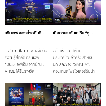
MANAG
BOARD OF
ACTS
MERCH
DIRECTORS
STUDIO
MANAGEMENT
TEAM
ORGANIZATION
กรีนเวฟ ตอกย้ำคลื่นวิทยุคุณภาพหนึ่งเดียวเพื่อสิ่งแวดล้อม คว้ารางวัล THAILAND ENERGY AWARDS 2024 อย่างต่อเนื่อง
เฉิดฉายระดับเอเชีย “ตู ต้นตะวัน” คว้ารางวัล “FPA ASIA-PACIFIC RISING ICON AWARD” ในงาน “ASIA-PACIFIC FILM FESTIVAL ครั้งที่ 62”
CHART
AWARDS
สมกับสโลแกนเพลงดีดีกับ
สร้างชื่อเสียงให้กับ
ความรู้สึกดีดี กรีนเวฟ
ประเทศไทยอีกครั้ง สำหรับ
106.5 เอฟเอ็ม จากบ้าน
นักแสดงของ “GMMTV”
ATIME ได้รับรางวัล
คอนเทนต์โพรไวเดอร์ชั้นนำ
Thailand Energy Awards
ของเมืองไทย ในเครือบริษัท
2024 รางวัลดีเด่น ด้านผู้ส่ง
“เดอะ วัน เอ็นเตอร์ไพรส์
เสริมการอนุรักษ์พลังงาน
จำกัด (มหาชน)” ล่าสุดนัก
และพลังงานทดแทน ประเภท
แสดงสาวมากความสามารถ
สื่อมวลชน (สื่อวิทยุ) จาก
“ตู ต้นตะวัน ตันติเวชกุล”