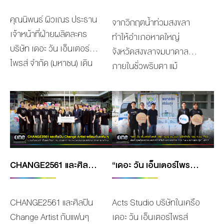
อนุรักษ์พลังงาน พลังงาน
มีศักยภาพในการเป็นไอคอน
Business Awards เพื่อ
ระดับน้ำที่สูง ทว่าเมื่อ
คุณนิพนธ์ ผิวเณร ประธาน
ทดแทน และสิ่งแวดล้อม ผ่าน
ที่กำลังเติบโตในวงการ
จากวิกฤตน้ำท่วมสงขลา
มอบรางวัลยกย่องผู้
สถานการณ์บางจุดเริ่ม
เจ้าหน้าที่ฝ่ายผลิตละคร
การนำเสนอข่าวสารและ
บันเทิงของภูมิภาคเอเชีย–
ทำให้อำเภอหาดใหญ่
ประกอบการ และนัก
คลี่คลายและน้ำเริ่มลดลง
บริษัท เดอะ วัน เอ็นเตอร์
กิจกรรมต่างๆ เพื่อดูแลสิ่ง
แปซิฟิก โดยนักแสดงสาว “ตู”
จังหวัดสงขลาจมบาดาล
สร้างสรรค์ผู้เปี่ยมวิสัยทัศน์
ประชาชนจำนวนมากได้
ไพรส์ จำกัด (มหาชน) เดิน
แวดล้อมและพลังงานทดแทน
ก็ได้บินตรงไปรับรางวัลด้วย
ภายในชั่วพริบตา แม้
สามารถสร้างผลงานที่เป็น
ทยอยเข้ารับการรักษา ส่ง
ทางไปยังประเทศสิงคโปร์
อย่างยั่งยืนตอบแทนสู่สังคม
ตัวเอง ท่ามกลางความภาค
สถานการณ์ปัจจุบันเข้าสู่
แบบอย่างของความสำเร็จ
ผลให้ปริมาณเลือดในหลาย
เพื่อลงนามความร่วมมือ
ต่อไป
ภูมิใจและดีใจที่ผลงานต่างๆ
ปกติแล้ว แต่บ้านหลาย
ระดับโลก ซึ่งภายในงานมี
โรงพยาบาลไม่เพียงพอต่อ
การร่วมทุนสร้างซีรีส์ฟอร์ม
เป็นที่ประจักษ์และยังเป็นแรง
หลังคาเรือนยังได้รับความ
เหล่านักธุรกิจ, Influencer
ความต้องการอย่างเร่งด่วน
ยักษ์ระหว่าง “ช่องวัน 31”
บันดาลใจให้กับคนรุ่นใหม่
เสียหายเป็นอย่างมาก ล่าสุด
จากทั่วอาเซียนมาร่วมงาน
ล่าสุดเมื่อวันพฤหัสบดีที่ 4
คอนเทนต์ครีเอเตอร์ชั้นนำ
จนเป็นที่ยอมรับในระดับ
โครงการ “วันสร้างสุข” โดย
มากมาย ณ โรงแรม JW
ธันวาคม 2568 ศิลปิน
ของประเทศไทยที่เป็น
นานาชาติให้ได้รับรางวัลนี้
กลุ่ม เดอะ วัน เอ็นเตอร์
Marriott Hotel , South
Change Artist จากบริษัท
มากกว่าช่องทีวี ในกลุ่ม
CHANGE2561 และศิลปิน CHANGE ARTIST กับแฟนๆ รวมพลังน้ำใจนำอาหารและสิ่งของใช้จำเป็น มอบให้กับสำนักงานบรรเทาทุกข์และประชานามัยพิทักษ์ สภากาชาดไทย
“เดอะ วัน เอ็นเตอร์ไพรส์” โดย “ACTS STUDIO” ผนึกกำลัง “GC YOUเทิร์น” ติดตั้งจุดคัดแยกขยะพลาสติกใช้แล้ว ต่อยอดโครงการ “ONE แยก แลก สุข” เฟส 2
งานนี้นักแสดงสาวก็พร้อม
ไพรส์ ร่วมกับ มูลนิธิเรวัต
Korea เมื่อค่ำวานก่อน และ
CHANGE2561 นำทีมโดย
“เดอะ วัน เอ็นเตอร์ไพรส์”
เดินหน้าผลิตผลงานดีๆ มี
พุทธินันทน์ ได้ลงพื้นที่ช่วย
ในปีนี้ ช่อง One
พี่ฉอด สายทิพย์ มนตรีกุล
ร่วมกับบริษัท “Mediacorp”
คุณภาพอย่างเต็มที่ทุก
เหลือพี่น้องชาวหาดใหญ่
Playground ก็สามารถคว้า
ณ อยุธยา และ พี่เอส วรฤทธิ์
CHANGE2561 และศิลปิน
Acts Studio บริษัทในเครือ
สถานีโทรทัศน์ที่ใหญ่ที่สุดใน
บทบาท เรียกว่าการได้รับ
รวมถึงจังหวัดอื่นๆ ทางภาค
รางวัล “The Global
ไวยเจียรนัย ร่วมใจกันมาบริ
Change Artist กับแฟนๆ
เดอะ วัน เอ็นเตอร์ไพรส์
ประเทศสิงคโปร์ ในงาน ASIA