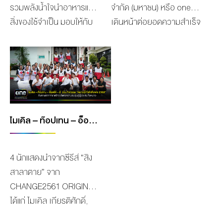
รางวัลครั้งนี้นับเป็นอีกหนึ่ง
ใต้ที่ได้รับความเดือดร้อน
Entertainment Platform
จาคเลือดและส่งกำลังใจ ณ
รวมพลังน้ำใจนำอาหารและ
จำกัด (มหาชน) หรือ onee
TV FORUM &
ก้าวสำคัญในเส้นทางอาชีพ
การลงพื้นที่ครั้งนี้นำโดย
Impact Awards” มาครอง
ศูนย์บริการโลหิตแห่งชาติ
สิ่งของใช้จำเป็น มอบให้กับ
เดินหน้าต่อยอดความสำเร็จ
MARKET(ATF) ที่จัดขึ้น ณ
ของ “ตู” และยังเป็นอีกบท
คุณเดียว วรตั้งตระกูล
ได้สำเร็จ ท่ามกลางความ
สภากาชาดไทย อาทิ พาเวล
สำนักงานบรรเทาทุกข์และ
ของโครงการ “one แยก แลก
Marina Bay Sands,
พิสูจน์ถึงฝีมือการแสดงอัน
ประธานเจ้าหน้าที่ฝ่ายปฏิบัติ
ปลาบปลื้มและภาคภูมิใจของ
นเรศ , ภณ ธนภณ, ปิง โอบ
ประชานามัยพิทักษ์
สุข” ด้วยการร่วมมือกับ
Singapore ซึ่งการจับมือกัน
ยอดเยี่ยมที่ได้รับการ
การช่องวัน31 พร้อมด้วย
เหล่าทีมงานที่เป็นตัวแทนไป
นิธิ , เบนซ์ อัทธ์ธนิน , ไมเคิล
สภากาชาดไทย เพื่อนำไป
บริษัท พีทีที โกลบอล
ของสองบริษัทยักษ์​ใหญ่ข้าม
ยอมรับอย่างน่าภาคภูมิใจ
ทีมงานสำนักข่าววันนิวส์และ
รับรางวัลอันทรงเกียรตินี้
เกียรติศักดิ์ , ท๊อปเทน ศุภ
ช่วยเหลือผู้ประสบอุทกภัย
เคมิคอล จำกัด (มหาชน)
ชาติครั้งนี้ สอดคล้องกับ
ซึ่งเป็นเครื่องยืนยันว่า “ตู”
สองนักแสดงจาก “ช่อง
นับเป็นการการันตีถึงความ
กรณ์ , ลี อัสรี, มิ้ล […]
ในพื้นที่ภาคใต้ เมื่อ “น้ำใจ”
หรือ GC โดย GC
นโยบายและวิสัยทัศน์ของผู้
พรั่งพร้อมไปด้วยความ
วัน31” พ้อยท์ ชลวิทย์ และ
ความคิดสร้างสรรค์ในการ
ถูกส่งต่อเป็น “กำลังใจ” ให้ผู้
YOUเทิร์น แพลตฟอร์ม ได้
บริหารทั้งสองฝ่ายที่มุ่งมั่น
สามารถและรางวัลการันตี
หนูเล็ก ทิฐินันท์ได้เดินทางไป
ไมเคิล – ท๊อปเทน – อ็อตโต้ และลี นักแสดงจากซีรีส์ “สิงสาลาตาย” ร่วมกิจกรรม “หนาวนี้ทำดีเพื่อพ่อ 2569” กับทางสภากาชาดไทย
ผลิตคอนเทนต์รายการ
ประสบอุทกภัยในพื้นที่ภาค
ติดตั้งจุด Drop Point
พัฒนาคอนเทนต์จากเอเชีย
คุณภาพอย่างแท้จริง สำหรับ
มอบถุงยังชีพจำนวนกว่า
ออนไลน์ ที่นอกจากความ
ใต้ เมื่อวันที่ 30 พฤศจิกายน
สำหรับขวดพลาสติกใช้แล้ว
ให้โด่งดัง เป็นที่ยอมรับใน
งานประกาศรางวัล […]
1,000 ชุด พร้อมด้วยจัดทำ
สนุกสนานแล้วยังส่งเสริม
ที่ผ่านมา ณ GMM Grammy
ประเภท พลาสติกใส (PET)
ระดับนานาชาติ โดยสอด
4 นักแสดงนำจากซีรีส์ “สิง
อาหารปรุงสุกจากโรงครัว
พลังในเชิงบวก ซึ่งที่ผ่านมา
Place บริษัท
และ พลาสติกขุ่น (HDPE)
แทรกศิลปะวัฒนธรรมของ
สาลาตาย” จาก
เคลื่อนที่ของ ‘บจก.ไฮ อินเต
One Playground ได้พัฒนา
CHANGE2561 ได้ทำหน้าที่
ภายในพื้นที่ Acts Studio
ชาติ และบอกเล่าเรื่องราว
CHANGE2561 ORIGINAL
อร์เน็ท’ แจกจ่ายให้กับชาว
คอนเทนต์รายการที่หลาก
เป็นสื่อกลางร่วมด้วยศิลปิน
เพื่อสนับสนุนให้พนักงาน
ผ่านซีรีส์อย่างมีเสน่ห์ เป็น
ได้แก่ ไมเคิล เกียรติศักดิ์,
บ้านในชุมชนโชคสมาน,
หลาย อาทิ รายการ “ซานิ
ภายใต้สังกัด Change Artist
และผู้เช่าพื้นที่ ได้เข้าร่วม
เอกลักษณ์ และมีความ
ท๊อปเทน ศุภกรณ์, อ็อตโต้
ชุมชนสะพานดำ, ชุมชนเขต8