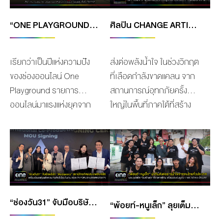
กรมพัฒนาพลังงานทดแทน
ก็ได้คว้ารางวัลอันทรง
“ONE PLAYGROUND” โชว์ผลงานเจ๋ง คว้ารางวัล KIB AWARDS 2025 สาขา THE GLOBAL ENTERTAINMENT PLATFORM IMPACT AWARDS ที่ประเทศเกาหลี
ศิลปิน CHANGE ARTIST ร่วมใจบริจาคเลือด ณ ศูนย์บริการโลหิตแห่งชาติ สภากาชาดไทย เพื่อนำไปช่วยเหลือผู้ป่วยที่ประสบอุทกภัยในพื้นที่ภาคใต้
และอนุรักษ์พลังงาน (พพ.)
เกียรติ “FPA Asia-Pacific
กระทรวงพลังงาน โดยมี ดีเจ
Rising Icon Award” ในงาน
เฟี้ยต ธัชนนท์ จารุพัชนี เป็น
ประกาศรางวัลระดับเอเชีย
เรียกว่าเป็นปีแห่งความปัง
ส่งต่อพลังน้ำใจ ในช่วงวิกฤต
ตัวแทนเข้ารับรางวัลจาก
“Asia Pacific Film
ของช่องออนไลน์ One
ที่เลือดกำลังขาดแคลน จาก
นายอรรถพล ฤกษ์พิบูลย์
Festival” ครั้งที่ 62 ณ
Playground รายการ
สถานการณ์อุทกภัยครั้ง
รัฐมนตรีว่าการกระทรวง
ประเทศมาเลเซีย ซึ่งรางวัลนี้
ออนไลน์มาแรงแห่งยุคจาก
ใหญ่ในพื้นที่ภาคใต้ที่สร้าง
พลังงาน ณ อาคารอิมแพ็ค
ถือเป็นการตอกย้ำถึงความ
ช่องวัน31 ที่ล่าสุดได้เดินทาง
ความสูญเสียเป็นวงกว้าง ไม่
ฟอรั่ม ชั้น 2 อิมแพ็ค
โดดเด่นและเป็นที่ยอมรับใน
ไปยังประเทศเกาหลีใต้
ว่าจะเป็นบ้านเรือน สิ่งของ
เมืองทองธานี ซึ่งนับเป็นครั้ง
ฐานะดาวรุ่งพุ่งแรงแห่ง
ประเทศที่ขึ้นชื่อว่าเป็นหนึ่งใน
จำเป็น ตลอดจนชีวิตผู้คนที่
ที่ 12 แล้วที่กรีนเวฟได้รับ
ภูมิภาคเอเชีย–แปซิฟิก ของ
ศูนย์กลางสำคัญของพลัง
ได้รับผลกระทบอย่างหลีก
รางวัลอันทรงเกียรตินี้
สาว “ตู” เพราะรางวัล “FPA
Soft Power ที่ทรงอิทธิพล
เลี่ยงไม่ได้ อีกทั้งยังมีผู้ป่วย
เป็นการตอกย้ำความมุ่งมั่น
Asia-Pacific Rising Icon
ที่สุดในโลก ที่จัดงานประกาศ
จำนวนมากที่ตกค้าง ไม่
และตั้งใจจริงในการเป็นสื่อที่
Award” นี้ เป็นการยกย่อง
“ช่องวัน31” จับมือบริษัท MEDIACORP สถานีโทรทัศน์ระดับนานาชาติประเทศสิงคโปร์ เตรียมร่วมลงทุนผลิตคอนเทนต์พรีเมียม
รางวัล KIB AWARDS
สามารถเดินทางไปรักษาที่
“พ้อยท์-หนูเล็ก” ลุยเต็มที่ ส่งต่อธารน้ำใจจากคนไทยทั่วประเทศ มอบถุงยังชีพ “วันสร้างสุข” แก่พี่น้องชาวหาดใหญ่ พร้อมมอบเงินบูรณะ 7 โรงพยาบาล กว่า 6.5 ล้านบาท
ให้ความสำคัญกับการ
บุคคลที่มีผลงานโดดเด่นและ
Korea Influencer &
โรงพยาบาลได้เนื่องจาก