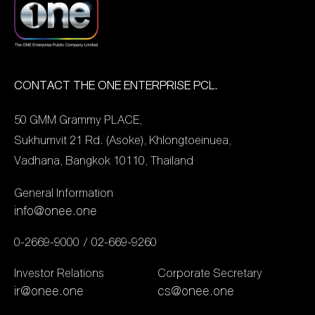
ก้าวไปอีกขั้น ที่สะท้อนถึงผล
หนาว อุปกรณ์ยังชีพ ไป
งานการผลิตคอนเทนต์ของ
จนถึงการคัดแยกสิ่งของ
“ช่องวัน31” ที่มีผลงานเป็นที่
จำเป็น เพื่อให้พร้อมจัดส่งแก่
ยอมรับในระดับสากล […]
พื้นที่ที่ต้องการความช่วย
เหลืออย่างเร่งด่วน โดยชุด
CONTACT THE ONE ENTERPRISE PCL.
เครื่องกันหนาวทั้งหมดจะถูก
50 GMM Grammy PLACE,
นำไปแจกจ่ายให้กับผู้ประสบ
Sukhumvit 21 Rd. (Asoke), Khlongtoeinuea,
ภัยหนาว ณ จังหวัดชัยภูมิ
Vadhana, Bangkok 10110, Thailand
ในวันที่ 25–27 พฤศจิกายน
นี้ ภายใต้การลงพื้นที่ของ
General Information
สภากาชาดไทย สำหรับ
info@onee.one
กิจกรรมครั้งนี้ ทำให้เห็นถึง
0-2669-9000
02-669-9260
ความตั้งใจของศิลปินรุ่นใหม่
ที่พร้อมเติบโต ไม่ใช่เพียงใน
Investor Relations
Corporate Secretary
ฐานะนักแสดง แต่ในฐานะ “คน
ir@onee.one
cs@onee.one
รุ่นใหม่ที่มีจิตสาธารณะ”