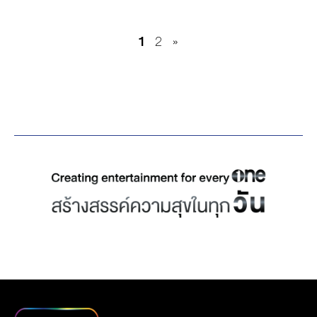
เบาได้เบา” , […]
อาทิ พูห์ กฤติน , สายลับ
แนวทางจัดการขยะอย่างถูก
กลมกลืน โดยภายในงานคุณ
พชร และ ลี อัสรี ได้เข้าร่วม
อ.หาดใหญ่ ก่อนจะเดินทาง
เหมวิช , ภณ ธนภณ , ปิง
วิธี ภายในงานได้รับเกียรติ
นิพนธ์ ผิวเณร ยังได้ร่วม
กิจกรรม “หนาวนี้ทำดีเพื่อ
ไปยัง ‘ครัวมูลนิธิท่งเซียนตึ้ง’
1
2
»
โอบนิธิ , เบนซ์ อัทธ์ธนิน , กา
จาก คุณถกลเกียรติ วีร
แลกเปลี่ยนวิสัยทัศน์ทั้งในมุม
พ่อ 2569” ซึ่งจัดขึ้น โดย
มอบเงินสนับสนุนโรงครัว
ฟิวส์ พันธุ์ธัช , ท๊อปเทน ศุภ
วรรณ ประธานเจ้าหน้าที่
มองของครีเอทีฟ และ ในมุม
สำนักงานบรรเทาทุกข์และ
550,000 บาท และมอบถุง
กรณ์ , ป๊อป ภัทรพล , ลี อัส
บริหารกลุ่ม บริษัท เดอะ วัน
ของโปรดักชั่นกับผู้บริหาร
ประชานามัยพิทักษ์
ยังชีพให้แก่ กองทัพอากาศ
รี , มิ้ล […]
เอ็นเตอร์ไพรส์ จำกัด
สถานีโทรทัศน์ Mediacorp
สภากาชาดไทย ในการร่วม
ศูนย์บรรเทาสาธารณภัย
(มหาชน) , […]
ส่วนโปรเจกต์ซีรีส์ฟอร์ยักษ์
บรรจุผ้าห่มและเครื่องกัน
กองทัพอากาศส่วนหน้า กอง
ที่จะเกิดขึ้นในอนาคต จะมี
หนาวสำหรับนำไปมอบให้
บิน56 แจกจ่ายให้แก่ผู้ประสบ
รายละเอียดอย่างไรนั้น ต้อง
ประชาชนที่ได้รับผลกระทบ
ภัยชุมชนรอบกองบิน อาทิ
อดใจรอกันอีกนิด แต่รับรอง
จากสภาพอากาศหนาวใน
ชุมชนคลองแห, ชุมชนรอบ
ว่างานนี้คอซีรีส์ช่องวัน31 จะ
หลายพื้นที่ของประเทศไทย
โรงเรียนหาดใหญ่วิทยาลัย
ได้เห็นผลงานคุณภาพระดับ
ภายในกิจกรรม ไมเคิล –
สมบูรณ์กุลกันยา โดยมี พล
พรีเมียมที่ทันสมัยแปลกใหม่
ท๊อปเทน – อ็อตโต้ และลี ได้
อากาศตรี สมบัติ วงศ์สา
และสนุกเข้มข้นแน่นอน นับว่า
ร่วมแรงร่วมใจตั้งใจช่วยแพ็ก
โรจน์ […]
เป็นบทพิสูจน์ความสำเร็จที่
ของ ตั้งแต่ผ้าห่ม เสื้อกัน