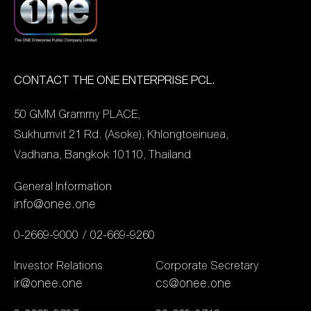
Power ไทย สู่เวทีโลก โดย
“GMMTV” ได้รับรางวัลดังนี้
[…]
CONTACT THE ONE ENTERPRISE PCL.
50 GMM Grammy PLACE,
Sukhumvit 21 Rd. (Asoke), Khlongtoeinuea,
Vadhana, Bangkok 10110, Thailand
General Information
info@onee.one
0-2669-9000
02-669-9260
Investor Relations
Corporate Secretary
ir@onee.one
cs@onee.one