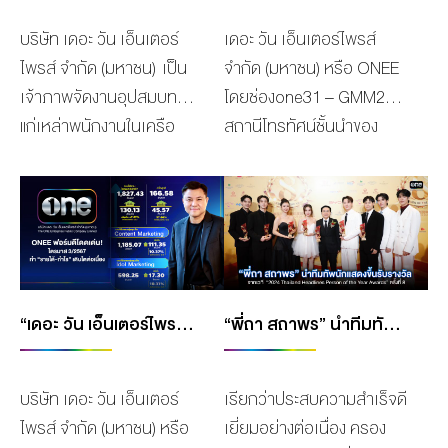
FUJI TV ซึ่งมีกำหนดสตรีม
ทั่วทุกมุมโลก ใน
เมืองไทย ในเครือ
สะท้อนสังคม และปัญหาชีวิต
บริษัท เดอะ วัน เอ็นเตอร์
เดอะ วัน เอ็นเตอร์ไพรส์
มิ่งในวันที่ 26 พฤศจิกายนนี้
งาน Dailynews
บริษัท “เดอะ วัน เอ็นเตอร์
ในครอบครัว ก็สามารถคว้า
ไพรส์ จำกัด (มหาชน) เป็น
จำกัด (มหาชน) หรือ ONEE
เวลา 16.00 (JST Time)
Awards 2024 ซึ่งเป็นรางวัล
ไพรส์ จำกัด (มหาชน)” ที่
3 รางวัลสุดยิ่งใหญ่ อาทิ D-
เจ้าภาพจัดงานอุปสมบทหมู่
โดยช่องone31 – GMM25
เป็นต้นไป หลังจากนั้นจะมีแพ
ที่คณะกรรมการกอง
ผลิตผลงานคุณภาพอย่าง
DRAMA ACTRESS (รางวัล
แก่เหล่าพนักงานในเครือ
สถานีโทรทัศน์ชั้นนำของ
ลนออกอากาศบนช่องสถานี
บรรณาธิการ Dailynews มอบ
ต่อเนื่อง จนได้รับความนิยม
นักแสดงนำหญิงยอดเยี่ยม),
บริษัทฯ ประจำปี 2567 เพื่อ
ประเทศ ยังคงเดินหน้าเสิร์ฟ
FUJI TV เป็นลำดับถัดไป
ให้กับนักแสดงที่สร้างผลงาน
เป็นที่ชื่นชอบทั้งจากแฟน ๆ
D-Drama Director (รางวัล
ส่งเสริมให้พนักงานมีโอกาส
คอนเทนต์เอาใจคอกีฬา
ล่าสุดช่องวัน 31ส่งนางเอก
ที่ประสบความสำเร็จอย่าง
ชาวไทยและต่างชาติ ล่าสุด
ผู้กำกับละครยอด
ได้อุปสมบทเป็นพระภิกษุ
อย่างต่อเนื่อง โดยเฉพาะ
มากฝีมือ ใบเฟิร์น-พิมพ์ชนก
สูง และโดดเด่นเป็นที่ชื่นชอบ
เข้าตากรรมการคว้า
เยี่ยม) และ D-
สงฆ์ ตามประเพณีที่ดีงาม
กีฬายอดนิยมอย่าง
ลือวิเศษไพบูลย์ […]
ของแฟนคลับเป็นอย่างมาก
รางวัล “D-Series” จาก
DRAMA (รางวัลละครยอด
ของชายไทยที่นับถือศาสนา
“วอลเลย์บอล” ที่นับเป็นก
จากทั่วทุกมุมโลก เพื่อ
เวที “Dailynews Awards
เยี่ยม) โดยมีนางเอกสาว
พุทธ ได้ศึกษาเรียนรู้หลัก
ลุ่ม SPORT &
ยกย่องเชิดชูเกียรติบุคคลใน
2024” จัดโดยหนังสือพิมพ์
สวย แอฟ-ทักษอร ภักดิ์สุข
“เดอะ วัน เอ็นเตอร์ไพรส์” ฟอร์มดีโดดเด่น!! ไตรมาส3 ปี67 ทำ “รายได้ – กำไร” เติบโตต่อเนื่อง
“พี่ถา สถาพร” นำทีมทัพนักแสดง “คริส-สิงโต-บุ๋น-เปรม-เฟิร์ส-ข้าวตัง-มิ้ลค์-เลิฟ” รับรางวัล จากเวที “2024 THAILAND HEADLINES PERSON OF THE YEAR AWARDS” ครั้งที่ 8
ธรรมคำสอนของพระพุทธ
ENTERTAINMENTตอบ
วงการบันเทิง ที่มีความ
เดลินิวส์ ซึ่งนักแสดงติด
เจริญ และ พิมพ์มาดา พัฒน
ศาสนา ณ วัดบวรนิเวศ
โจทย์ไลฟ์สไตล์ผู้ชมทุกกลุ่ม
สามารถอย่างสร้างสรรค์มี
ภารกิจไม่สามารถไปรับได้
อลงกรณ์ ผู้เขียนบทละคร
วิหาร (คณะขาบบวร) ซึ่งในปี
เป้าหมายอย่างครบถ้วนรอบ
ผลงานเป็นที่ประจักษ์ และได้
บริษัท เดอะ วัน เอ็นเตอร์
เรียกว่าประสบความสำเร็จดี
ด้วยตนเอง โดยมี “ปอนด์ ณ
โทรทัศน์ เป็นตัวแทนจาก
นี้มีพนักงานเข้าร่วม
ด้าน ล่าสุดได้รับเกียรติจาก
รับความนิยมชื่นชอบจาก
ไพรส์ จำกัด (มหาชน) หรือ
เยี่ยมอย่างต่อเนื่อง ครอง
ราวิชญ์ เลิศรัตน์โกสุมภ์, ภูวิ
ละคร “สงครามสมรส” ขึ้นรับ
อุปสมบทจำนวน 5 รูป โดยมี
สมาคมกีฬาวอลเลย์บอล