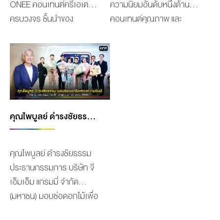
กลุ่มผู้อ่านและติดตามเดลินิ
ONEE คอนเทนต์ครีเอเตอร์
ความนิยมอันดับหนึ่งด้าน
นทร์ ตั้งศักดิ์ยืน” เป็นตัวแทน
รางวัลดังกล่าว ณ
คุณถกลเกียรติ วีร
แห่งประเทศไทย ร่วมกับ
วส์ รวมทั้งประชาชนทั่วไปและ
ครบวงจร ชั้นนำของ
คอนเทนต์คุณภาพ และ
ส่งคลิปกล่าวขอบคุณ ซึ่งการ
สเฟียร์ฮอลล์
วรรณ ประธานเจ้าหน้าที่
สหพันธ์วอลเลย์บอลแห่ง
เพื่อเป็นขวัญกำลังใจให้
ประเทศไทย ที่สร้างรายได้
ผลิตผลงานสร้างชื่อเสียงจน
ได้รับรางวัลในครั้งนี้ทั้งนัก
ชั้น 5 เอ็มสเฟียร์ สุขุมวิทฯ
บริหารกลุ่มฯ , คุณกณิการ์
เอเชีย (AVC) ให้รับหน้าที่
บุคคลในวงการบันเทิงได้
จากหลายช่องทาง พร้อมขุม
เป็นที่ยอมรับทั้งในและต่าง
แสดงและทีมงานรู้สึกดีใจเป็น
เมื่อวันที่ 26 พฤศจิกายน ที่
วีรวรรณ ภรรยาร่วมเป็น
ถ่ายทอดสดการแข่งขันกีฬา
ผลิตผลงานดี ๆ เพื่อมอบ
กำลังที่เชี่ยวชาญในด้าน
ประเทศ สำหรับ “GMMTV”
อย่างมาก ถือเป็นแรงผลัก
ผ่านมา
ประธานในพิธีปลงผมนาค
“มาดามหลุยส์ วอลเลย์บอล
ความสุขให้ประชาชนอย่าง
ต่างๆ หลาก หลายสาขา ได้
คอนเทนต์โพรไวเดอร์ชั้นนำ
ดันให้มีกำลังใจในการทำงาน
พร้อมถวายภัตตาหารเพล
ไทยแลนด์ ลีก 2024 –
ต่อเนื่อง สำหรับรางวัลนี้
สรุปรายงานผลประกอบการ
ของเมืองไทย ในเครือบริษัท
และพัฒนาผลงานเพื่อให้ดียิ่ง
แด่พระสงฆ์ โดยมีผู้บริหาร
2025” ทั้งชาย–หญิง
สร้างความภูมิใจให้กับ พา
ไตรมาส 3 ปี 2567 ดังนี้ ราย
“เดอะ วัน เอ็นเตอร์ไพรส์
ขึ้น พร้อมขอบคุณแฟน ๆ ที่
กลุ่มบริษัทฯ อาทิ คุณเดียว
ประเภทละ 8 ทีม โดยมี
เวล นเรศ เป็นอย่างมากและ
คุณไพบูลย์ ดำรงชัยธรรม มอบช่อดอกไม้แสดงความยินดี แก่ผู้บริหารกลุ่ม ONEE และศิลปินนักแสดงช่อง ONE31
ได้รวม 1,827.43 ล้านบาท
จำกัด (มหาชน)” ล่าสุดคว้า
ให้การสนับสนุนด้วยดีมา
วรตั้งตระกูล ฯลฯ รวมถึง
สโมสรชั้นนำที่เตรียมเข้า
ถือเป็นกำลังใจสำคัญในการ
เพิ่มขึ้น 130.13 ล้านบาท
5 รางวัล ในงานพิธีมอบ
ตลอด ณ สเฟียร์ฮอลล์ ชั้น
เหล่านักแสดง อาทิ นุ้ย สุจิ
ร่วมการแข่งขัน พร้อม
พัฒนาผลงานให้ดียิ่ง ๆ ขึ้น
หรือ 7.67% จากไตรมาส
รางวัลสุดยิ่งใหญ่ “2024
5 ศูนย์การค้าเอ็มสเฟียร์
คุณไพบูลย์ ดำรงชัยธรรม
รา, พลพล พลกองเส็ง, เบส
ขับเคี่ยวกันอย่างสุดมันส์
ไป พร้อมขอบคุณแฟนๆทุก
ก่อน และเพิ่มขึ้น 76.96 ล้าน
Thailand Headlines
เมื่อวันวันที่ 26 พฤศจิกายน
ประธานกรรมการ บริษัท จี
ท์ รักษณ์วนีย์, ตั้ม วราวุธ,
อาทิ สโมสร นครราชสีมา
คนที่ให้การสนับสนุนด้วยดี
บาท หรือ 4.40% จาก
Person of the Year
ที่ผ่านมา
เอ็มเอ็ม แกรมมี่ จำกัด
ผิงผิง ณิชา, อินเตอร์ รุ่ง
คิวมิน ซี วีซี, ไดมอนด์ ฟู้ด –
มาโดยตลอด
ไตรมาสเดียวกันของปีที่แล้ว
Awards” ครั้งที่ 8 เพื่อเชิดชู
(มหาชน) มอบช่อดอกไม้เพื่อ
รดา, ราตรี วิทวัส, รุ้ง ลา
ไฟน์เซฟ สมุทรสาคร,
กำไรสุทธิ 166.58 ล้านบาท
เกียรติให้กับผู้ที่มีบทบาทใน
แสดงความยินดีกับผู้บริหาร
วัลย์ ฯลฯ และพนักงานบริ
พิษณุโลก วีซี, เอโฟร์เอส
เพิ่มขึ้น 45.57 ล้านบาท หรือ
การสานความสัมพันธ์อันดี