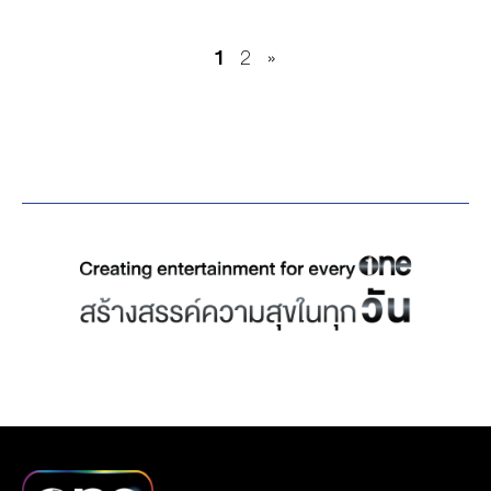
บริษัท เดอะ วัน เอ็นเตอร์
ษัทฯมาร่วมอนุโมทนาบุญใน
เกาะกูดคาบาน่า, เมืองพล –
37.66% จากไตรมาสก่อน
ระหว่างประเทศไทยและ
ไพรส์ จำกัด (มหาชน) อาทิ
พิธีอุปสมบทหมู่ ณ พระ
บัณฑิตเอเชีย, […]
1
2
»
และเพิ่มขึ้น 13.12 ล้านบาท
ประเทศจีน จัดโดยบริษัท
คุณสมศรี พฤทธิพันธุ์, คุณ
อุโบสถ วัดบวรนิเวศวิหาร
หรือ 8.55% จากไตรมาส
ไทยเจียระไน กรุ๊ป จำกัด
นรัญจ์ พุ่มศิริ, คุณเดียว วร
เมื่อวันอาทิตย์ ที่ 24
เดียวกันของปีที่แล้ว โดยมี
(มหาชน) พร้อมสื่อในเครือ
ตั้งตระกูล รวมถึงศิลปินนัก
พฤศจิกายน ที่ผ่านมา
รายได้ที่เติบโตโดดเด่น คือ
สำนักข่าว Thailand
แสดง, พิธีกรข่าว, คนเขียน
ท่ามกลางบรรยากาศสุดอิ่ม
รายได้จากกลุ่มธุรกิจ
Headlines, นิตยสาร
บทจากช่องone31 อาทิ แจม
เอมใจของผู้ที่มาร่วม
Content Marketing ซึ่งเป็น
ManGu Magazine สื่อ
รชตะ, หนุ่ม อนุวัฒ, เกด
อนุโมทนาบุญในครั้งนี้
ธุรกิจการ […]
ภาษาจีนที่รายงานข่าวไทย
พิมพ์มาดา เนื่องในโอกาสที่
เป็นภาษาจีน สู่ชาวจีนทั่ว
ได้รับรางวัลจากสถาบันต่าง
โลก และนับเป็นการเปิดฉาก
ๆ ในปี 2567 ณ อาคารจีเอ็ม
โหมโรงเฉลิมฉลองครบรอบ
เอ็ม แกรมมี่
50 ปี ของการสถาปนาความ
สัมพันธ์ทางการทูตระหว่าง
ไทยและจีน ในปี 2025 สะท้อน
พลังอันแข็งแกร่งของ Soft