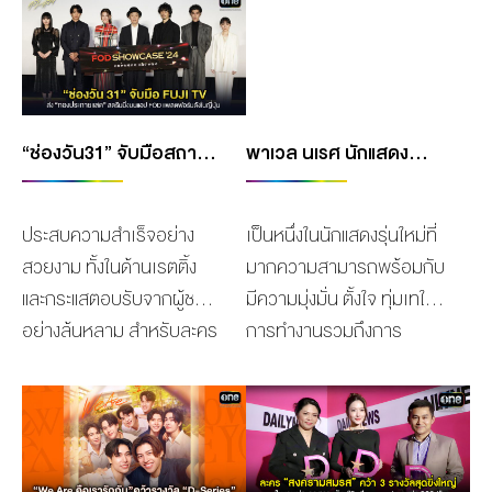
MANAG
BOARD OF
ACTS
MERCH
DIRECTORS
STUDIO
MANAGEMENT
TEAM
ORGANIZATION
“ช่องวัน31” จับมือสถานีโทรทัศน์ FUJI TV ส่ง “ทองประกายแสด” สตรีมมิ่งที่แรกบนแอป FOD แพลตฟอร์มยอดนิยมในญี่ปุ่น
พาเวล นเรศ นักแสดงนำ “PIT BABE THE SERIES” คว้ารางวัล D-SERIES ACTOR ในงานประกาศรางวัล DAILYNEWS AWARDS 2024
CHART
AWARDS
ประสบความสำเร็จอย่าง
เป็นหนึ่งในนักแสดงรุ่นใหม่ที่
สวยงาม ทั้งในด้านเรตติ้ง
มากความสามารถพร้อมกับ
และกระแสตอบรับจากผู้ชม
มีความมุ่งมั่น ตั้งใจ ทุ่มเทใน
อย่างล้นหลาม สำหรับละคร
การทำงานรวมถึงการ
ดราม่าเรื่องดังแห่งปี “ทอง
สามารถนำ เสนอตัวตน
ประกายแสด” ผลงานการ
ชัดเจนในทุกรูปแบบทุกผล
ผลิตโดย ช่องวัน31 กับ
งานที่ได้รับ ทำให้มีแฟนคลับ
CHANGE2561 2 คอน
ติดตามเพิ่มขึ้นมากมายทั้ง
เทนต์ครีเอเตอร์ชั้นนำใน
ไทยและอินเตอร์แฟนจากทั่ว