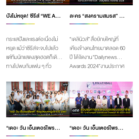
เครือ บริษัท เดอะ วัน เอ็น
โลก สำหรับ พาเวล นเรศ
ปังไม่หยุด! ซีรีส์ “WE ARE คือเรารักกัน” คว้ารางวัล “D-SERIES” จากเวที “DAILYNEWS AWARDS 2024”
ละคร “สงครามสมรส” สุดปัง!! คว้า 3 รางวัลใหญ่ส่งท้ายปี บนเวที “DAILYNEWS AWARDS 2024”
เตอร์ไพรส์ จำกัด (มหาชน)
พร้อมเผ่าพันธุ์ นักแสดง
หรือ ONEE ที่ตอกย้ำถึง
นำ “PIT BABE THE
ศักยภาพความเป็นผู้นำด้าน
SERIES” Boy’s Love
กระแสปังและแรงต่อเนื่องไม่
“เดลินิวส์” สื่อยักษ์ใหญ่ที่
คอนเทนต์บันเทิง ที่ล่าสุดจับ
Series เรื่องแรก ภายใต้โปร
หยุด แม้ว่าซีรีส์จะจบไปแล้ว
เคียงข้างคนไทยมาตลอด 60
มือกับ FUJI Television
เจ
แต่ทีมนักแสดงสุดฮอตก็เดิน
ปี ได้จัดงาน “Dailynews
สถานีโทรทัศน์ชั้นนำของ
กต์ CHANGE2561 ORIGINAL
ทางไปพบกับแฟน ๆ ทั่ว
Awards 2024”งานประกาศ
ประเทศญี่ปุ่น ที่คว้าลิขสิทธิ์
ล่าสุดเมื่อวันอังคารที่ 26
เอเชีย กับงาน “WE ARE
รางวัลส่งท้ายปี เพื่อยกย่อง
ละคร “ทองประกายแสด”
พฤศจิกายน 2567 ที่ผ่านมา
FOREVER ASIA
และเป็นกำลังใจให้กับศิลปิน
หรือ The Lady and Her
ณ เอ็มสเฟียร์ ฮอลล์ พาเวล
TOUR” WE ARE… เพราะ
นักแสดง รวมถึงคนแวดวง
Lovers ไปออกอากาศที่
นเรศ ได้ขึ้นรับรางวัลสาขา
ความรักที่ทุกคนมอบให้ จะ
บันเทิง โดยผ่านการคัดกรอง
ญี่ปุ่นครั้งแรก!! รับชมที่แรก
การแสดง D-Series
นานตลอดกาล สำหรับซี
และตัดสินจากฝ่ายบริหาร
ผ่านแอปพลิเคชัน FOD สตรี
Actor รางวัลที่มอบให้กับนัก
รีส์ “We Are คือเรารัก
และกองบรรณาธิการเดลินิ
มมิ่งแพลตฟอร์มยอดนิยม
แสดงซีรีส์ที่มีความโดดเด่น
“เดอะ วัน เอ็นเตอร์ไพรส์” จัดอุปสมบทหมู่ประจำปี 2567
“เดอะ วัน เอ็นเตอร์ไพรส์” ชวนแฟนๆ ชมการแข่งขันวอลเลย์บอลอาชีพ ศึก “มาดามหลุยส์ วอลเลย์บอล ไทยแลนด์ ลีก 2024-2025” 23 พฤศจิกายน 2024 – 9 มีนาคม 2025 ดูสด!! ทางช่องONE31 และ GMM25
กัน” จาก “GMMTV” คอน
วส์ ล่าสุดละคร “สงคราม
ภายใต้บริษัทยักษ์ใหญ่ อย่าง
และเป็นที่ชื่นชอบของแฟนๆ
เทนต์โพรไวเดอร์ชั้นนำของ
สมรส” จากช่องวัน31 ละคร