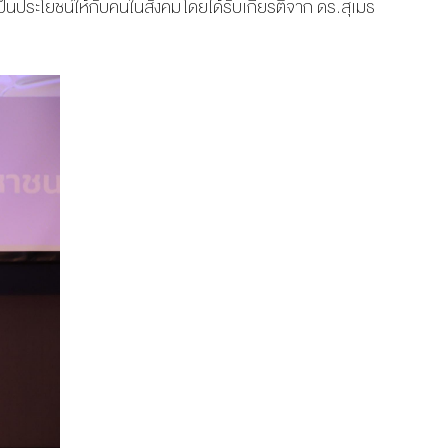
เป็นประโยชน์ให้กับคนในสังคม โดยได้รับเกียรติจาก ดร.สุเมธ