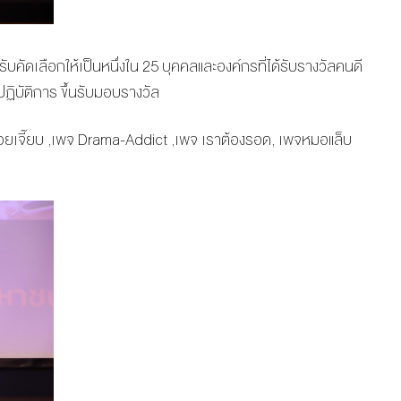
้รับคัดเลือกให้เป็นหนึ่งใน 25 บุคคลและองค์กรที่ได้รับรางวัลคนดี
ฏิบัติการ ขึ้นรับมอบรางวัล
าวบอยเจี๊ยบ ,เพจ Drama-Addict ,เพจ เราต้องรอด, เพจหมอแล็บ