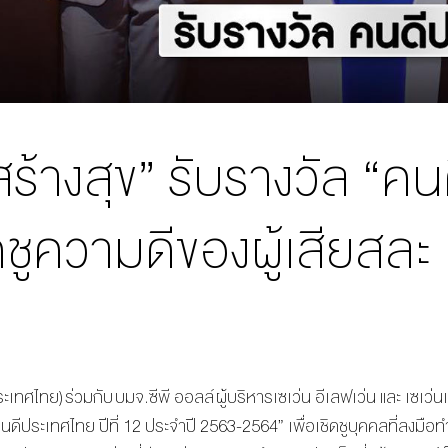
สร้างสุข” รับรางวัล “คน
ิดชูความดีของผู้เสียสละ ป
ประเทศไทย) ร่วมกับ บมจ.ซีพี ออลล์ ผู้บริหารเซเว่น อีเลฟเว่น และ เ
ดีประเทศไทย ปีที่ 12 ประจำปี 2563-2564” เพื่อเชิดชูบุคคลที่ลงมือ