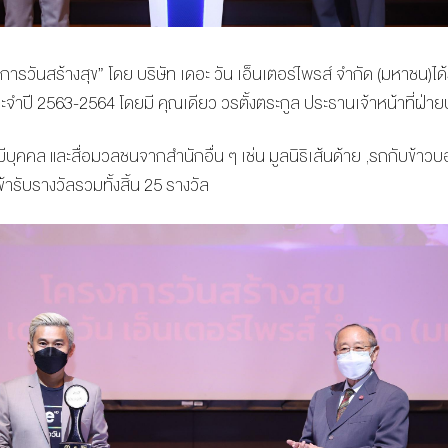
ครงการวันสร้างสุข” โดย บริษัท เดอะ วัน เอ็นเตอร์ไพรส์ จำกัด (มหาชน)ได
ำปี 2563-2564 โดยมี คุณเดียว วรตั้งตระกูล ประธานเจ้าหน้าที่ฝ่ายป
มีบุคคล และสื่อมวลชนจากสำนักอื่น ๆ เช่น มูลนิธิเส้นด้าย ,รถกับข้
้ารับรางวัลรวมทั้งสิ้น 25 รางวัล