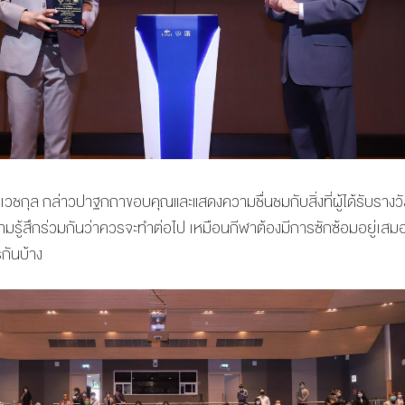
ิเวชกุล กล่าวปาฐกถาขอบคุณและแสดงความชื่นชมกับสิ่งที่ผู้ได้รับรางวัล
ความรู้สึกร่วมกันว่าควรจะทำต่อไป เหมือนกีฬาต้องมีการซักซ้อมอยู่เสม
กันบ้าง