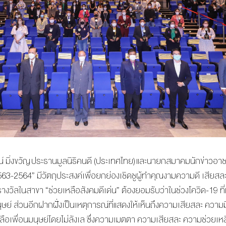
น์ มิ่งขวัญ ประธานมูลนิธิคนดี (ประเทศไทย) และนายกสมาคมนักข่าวอา
63-2564” มีวัตถุประสงค์เพื่อยกย่องเชิดชูผู้ทำคุณงามความดี เสียสละเ
อบรางวัลในสาขา “ช่วยเหลือสังคมดีเด่น” ต้องยอมรับว่าในช่วงโควิด-19 ที
มนุษย์ ส่วนอีกฝากฝั่งเป็นเหตุการณ์ที่แสดงให้เห็นถึงความเสียสละ ความ
อเพื่อนมนุษย์โดยไม่ลังเล ซึ่งความเมตตา ความเสียสละ ความช่วยเหลือ