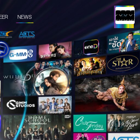
EER
NEWS
TH
EN
UCTS & SERVICES
CONTENT CREATOR
EDIA
IVE & EVENT
TUDIO RENTAL
RTIST MANAGEMENT
MERCHANDISE