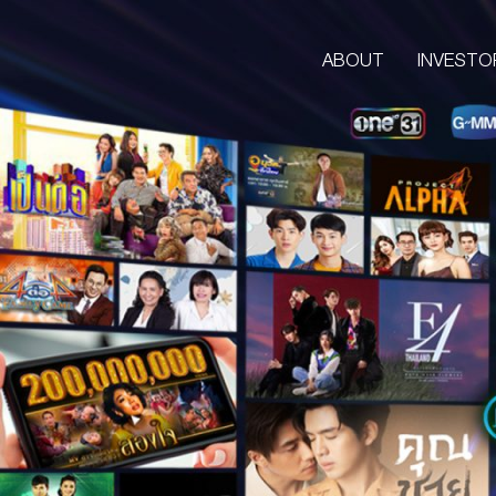
ABOUT
INVESTO
ABOUT
CORPORATE
COMPANY’S BUSINESS
OUR VISION & MISSION
COMPANY BACKGROUND
LETTER FROM GROUP CEO
BOARD OF DIRECTORS
MANAGEMENT TEAM
ORGANIZATION CHART
AWARDS