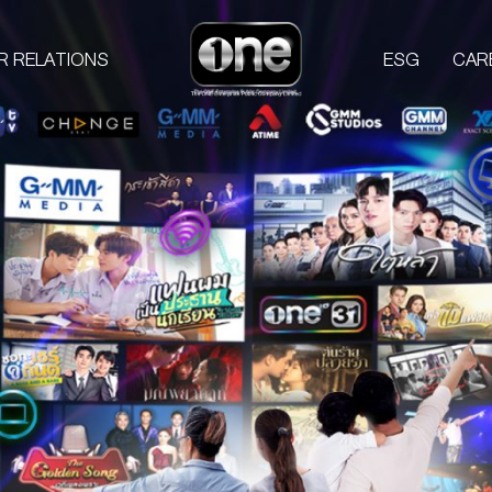
R RELATIONS
ESG
CAR
COMPANIES
PROD
one31
GMM TV
M
CHANGE2561
L
GMM MEDIA
S
GMM STUDIOS
A
EXACT SCENARIO
ACTS STUDIO