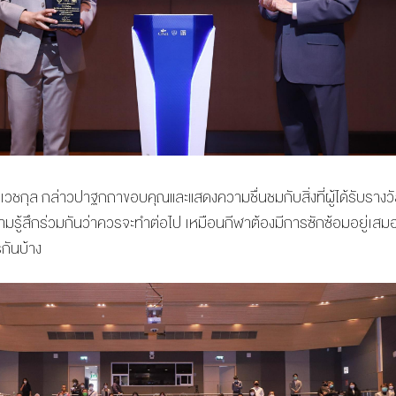
ิเวชกุล กล่าวปาฐกถาขอบคุณและแสดงความชื่นชมกับสิ่งที่ผู้ได้รับรางวัล
ความรู้สึกร่วมกันว่าควรจะทำต่อไป เหมือนกีฬาต้องมีการซักซ้อมอยู่เสม
กันบ้าง