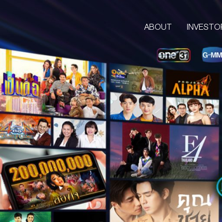
ABOUT
INVESTO
ABOUT
CORPORATE
COMPANY’S BUSINESS
OUR VISION & MISSION
COMPANY BACKGROUND
LETTER FROM GROUP CEO
BOARD OF DIRECTORS
MANAGEMENT TEAM
ORGANIZATION CHART
AWARDS