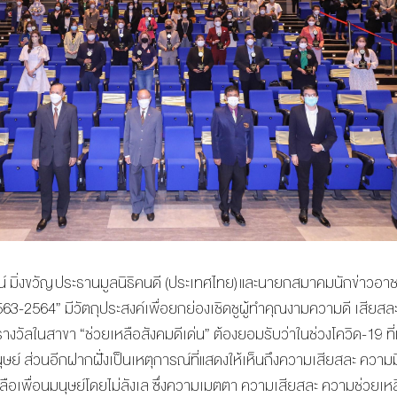
น์ มิ่งขวัญ ประธานมูลนิธิคนดี (ประเทศไทย) และนายกสมาคมนักข่าวอา
63-2564” มีวัตถุประสงค์เพื่อยกย่องเชิดชูผู้ทำคุณงามความดี เสียสละเ
อบรางวัลในสาขา “ช่วยเหลือสังคมดีเด่น” ต้องยอมรับว่าในช่วงโควิด-19 ที
มนุษย์ ส่วนอีกฝากฝั่งเป็นเหตุการณ์ที่แสดงให้เห็นถึงความเสียสละ ความ
อเพื่อนมนุษย์โดยไม่ลังเล ซึ่งความเมตตา ความเสียสละ ความช่วยเหลือ