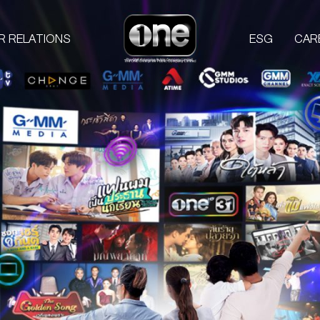
R RELATIONS
ESG
CAR
COMPANIES
PROD
one31
GMM TV
M
CHANGE2561
L
GMM MEDIA
S
GMM STUDIOS
A
EXACT SCENARIO
ACTS STUDIO