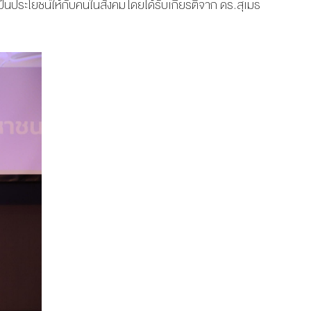
เป็นประโยชน์ให้กับคนในสังคม โดยได้รับเกียรติจาก ดร.สุเมธ