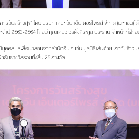
ครงการวันสร้างสุข” โดย บริษัท เดอะ วัน เอ็นเตอร์ไพรส์ จำกัด (มหาชน)ได
ำปี 2563-2564 โดยมี คุณเดียว วรตั้งตระกูล ประธานเจ้าหน้าที่ฝ่ายป
มีบุคคล และสื่อมวลชนจากสำนักอื่น ๆ เช่น มูลนิธิเส้นด้าย ,รถกับข้
้ารับรางวัลรวมทั้งสิ้น 25 รางวัล