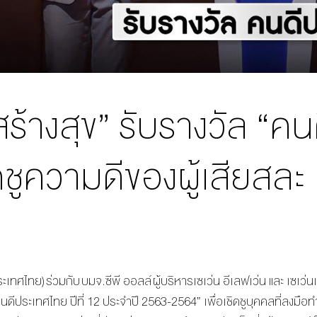
สร้างสุข” รับรางวัล “คน
ิดชูความดีของผู้เสียสละ ป
ประเทศไทย) ร่วมกับ บมจ.ซีพี ออลล์ ผู้บริหารเซเว่น อีเลฟเว่น และ เ
ดีประเทศไทย ปีที่ 12 ประจำปี 2563-2564” เพื่อเชิดชูบุคคลที่ลงมือ