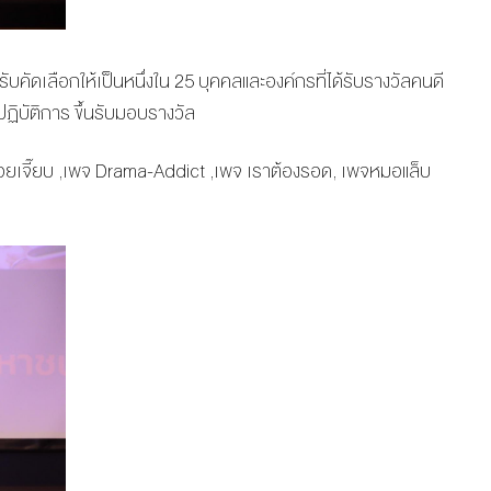
้รับคัดเลือกให้เป็นหนึ่งใน 25 บุคคลและองค์กรที่ได้รับรางวัลคนดี
ฏิบัติการ ขึ้นรับมอบรางวัล
าวบอยเจี๊ยบ ,เพจ Drama-Addict ,เพจ เราต้องรอด, เพจหมอแล็บ