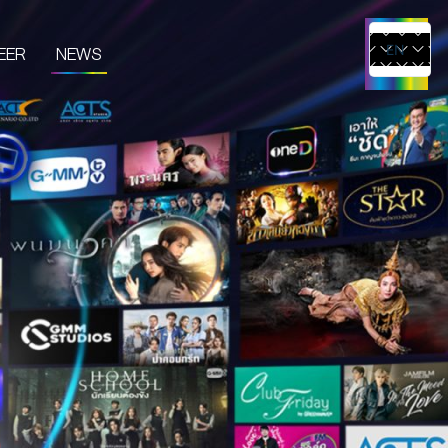
EER
NEWS
EN
TH
UCTS & SERVICES
CONTENT CREATOR
EDIA
IVE & EVENT
TUDIO RENTAL
RTIST MANAGEMENT
MERCHANDISE