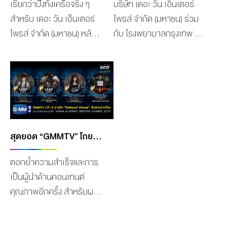
เรียกว่าปังทั้งเครือจริง ๆ
บริษัท เดอะ วัน เอ็นเตอร์
สำหรับ เดอะ วัน เอ็นเตอร์
ไพรส์ จำกัด (มหาชน) ร่วม
ไพรส์ จำกัด (มหาชน) หลัง
กับ โรงพยาบาลกรุงเทพ จัด
คอนเทนต์จากทั้ง ช่อง
ทำโครงการ “BDMS อบรม
one31, GMMTV และ
การช่วยเหลือ” จัดอบรม
CHANGE2561 ต่างคว้า
การปฐมพยาบาลและช่วย
รางวัลใหญ่จากงาน “FEED
เหลือชีวิตขั้นพื้นฐานปี 2568
x KHAOSOD AWARDS
ณ Auditorium ชั้น 21
2025” งานประกาศรางวัล
อาคารจีเอ็มเอ็ม แกรมมี่ ให้
สุดยิ่งใหญ่แห่งปีที่จัดโดย
ความรู้และข้อมูลเบื้องต้นใน
สุดยอด “GMMTV” โกยชัย! คว้า 4 รางวัล “NATIONAL WINNER” ผู้ชนะจากประเทศไทย เป็นตัวแทนเข้าชิงรางวัล บนเวทีระดับเอเชีย “ASIAN ACADEMY CREATIVE AWARDS 2025”
เครือมติชน ภายใต้สื่อ FEED
การปฐมพยาบาล รวมถึง
ตอกย้ำความสำเร็จและการ
และ KHAOSOD เมื่อวันที่
ความสำคัญของการช่วย
เป็นผู้นำด้านคอนเทนต์
13 กันยายน 2568 ณ รอยัล
ชีวิตขั้นพื้นฐาน เพื่อนำไป
คุณภาพอีกครั้ง สำหรับผล
พารากอน ฮอลล์
ช่วยเหลือสมาชิกใน
งานและศิลปินจาก
ศูนย์การค้าสยามพารากอน
ครอบครัว คนใกล้ชิด หรือ
“GMMTV” คอนเทนต์โพรไว
เริ่มจาก ซีรีส์แม่หยัว ของช่อง
คนทั่วไปจากสถานการณ์