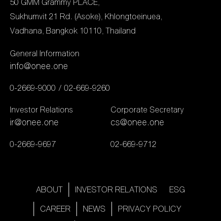
50 GMM Grammy PLACE,
แข่งขันในสาขาต่างๆ เช่น
หน้าที่ฝ่ายปฏิบัติการ
Sukhumvit 21 Rd. (Asoke), Khlongtoeinuea,
ละคร ซีรีส์ นักแสดง และ
ช่องone31 พร้อมด้วย
Vadhana, Bangkok 10110, Thailand
รายการโทรทัศน์ โดย
พิธีกรข่าวจากสำนักข่าววัน
“GMMTV” สร้างสรรค์ผล
นิวส์ ยศ ณัฏฐ์ศรุต และ
General Information
งานได้ดีเยี่ยมอย่างต่อเนื่อง
ศิลปิน–นักแสดง อาทิ เจมส์
info@onee.one
ซึ่งในปี 2025 ผลงานและ
เจตพล, […]
0-2669-9000
02-669-9260
ศิลปินก็ยังคงโดดเด่นและเป็น
ที่ยอมรับจากคณะกรรมการ
Investor Relations
Corporate Secretary
ระดับนานาชาติอีกครั้ง เรียก
ir@onee.one
cs@onee.one
ว่าเป็นการการันตีคุณภาพ
0-2669-9697
02-669-9712
การผลิตและความคิด
สร้างสรรค์ที่ก้าวสู่มาตรฐาน
ระดับสากลได้อย่างน่าภาค
ภูมิใจให้กับวงการบันเทิงไทย
ABOUT
INVESTOR RELATIONS
ESG
อีกด้วย โดยรางวัล
CAREER
NEWS
PRIVACY POLICY
“National Winner” ที่เป็นผู้