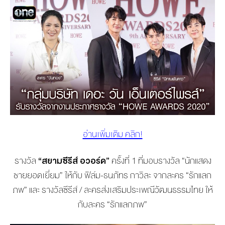
อ่านเพิ่มเติม คลิก!
รางวัล
“สยามซีรีส์ อวอร์ด”
ครั้งที่ 1 ที่มอบรางวัล “นักแสดง
ชายยอดเยี่ยม” ให้กับ ฟิล์ม-ธนภัทร กาวิละ จากละคร “รักแลก
ภพ” และ รางวัลซีรีส์ / ละครส่งเสริมประเพณีวัฒนธรรมไทย ให้
กับละคร “รักแลกภพ”