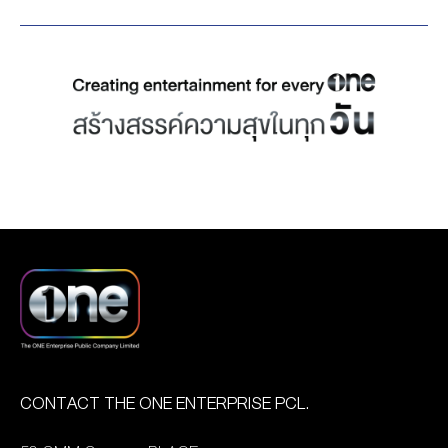
เดอร์ชั้นนำของเมืองไทย ใน
one31 ที่ยังแรงต่อเนื่อง ส่ง
ฉุกเฉินต่างๆ อาทิ AED ฝึก
เครือบริษัท “เดอะ วัน เอ็น
ให้นางเอกซุปตาร์ ใหม่–ดาวิ
ปฏิบัติการปั๊มหัวใจ, การ
เตอร์ไพรส์ จำกัด (มหาชน)”
กา โฮร์เน่ ผู้รับบท “ท้าวศรี
ช่วยเหลือจากการสำลักอุด
ล่าสุดคว้า 4 รางวัล
สุดาจันทร์” ขึ้นแท่นคว้า
ตันทางเดินหายใจทั้งเด็กและ
“National Winner” ผู้ชนะ
รางวัล “นักแสดงหญิงแห่งปี”
ผู้ใหญ่, การปฐมพยาบาล
จากประเทศไทยและตัวแทน
ในสาขาซีรีส์-ละคร สะท้อน
ฯลฯ โดยทีมแพทย์ พยาบาล
เข้าชิงรางวัล งานประกาศ
ความสำเร็จของผลงานที่
และบุคลากรผู้เชี่ยวชาญจาก
รางวัลระดับเอเชีย “ASIAN
กลายเป็นกระแสทั้งในไทยและ
เครือ BDMS นำการสาธิต
ACADEMY CREATIVE
ต่างประเทศ ด้าน GMMTV
ให้อย่างถูกวิธี ทั้งนี้ได้รับ
AWARDS 2025″ ซึ่งจัดขึ้น
ยังคงตอกย้ำความเป็นผู้นำ
เกียรติจาก คุณสมศรี พฤ
เพื่อเชิดชูความเป็นเลิศทาง
คอนเทนต์วัยรุ่น กวาดไปถึง
ทธิพันธุ์ ประธานเจ้าหน้าที่
ด้านความคิดสร้างสรรค์ของ
3 รางวัลแห่งปี ได้แก่ […]
บริหารองค์กร บริษัท เดอะ
คอนเทนต์และผู้ผลิตสื่อใน
วัน เอ็นเตอร์ไพรส์
ภูมิภาคเอเชีย โดยมีผู้เข้า
จำกัด(มหาชน) และ คุณเดียว
CONTACT THE ONE ENTERPRISE PCL.
ร่วมจากหลายประเทศเพื่อ
วรตั้งตระกูล ประธานเจ้า