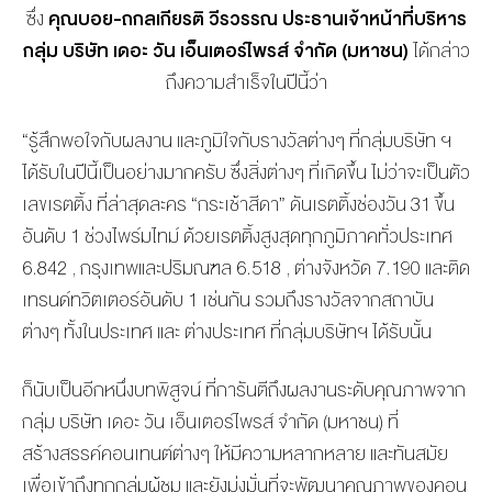
ซึ่ง
คุณบอย-ถกลเกียรติ วีรวรรณ ประธานเจ้าหน้าที่บริหาร
กลุ่ม บริษัท เดอะ วัน เอ็นเตอร์ไพรส์ จำกัด (มหาชน)
ได้กล่าว
ถึงความสำเร็จในปีนี้ว่า
“รู้สึกพอใจกับผลงาน และภูมิใจกับรางวัลต่างๆ ที่กลุ่มบริษัท ฯ
ได้รับในปีนี้เป็นอย่างมากครับ ซึ่งสิ่งต่างๆ ที่เกิดขึ้น ไม่ว่าจะเป็นตัว
เลขเรตติ้ง ที่ล่าสุดละคร “กระเช้าสีดา” ดันเรตติ้งช่องวัน 31 ขึ้น
อันดับ 1 ช่วงไพร์มไทม์ ด้วยเรตติ้งสูงสุดทุกภูมิภาคทั่วประเทศ
6.842 , กรุงเทพและปริมณฑล 6.518 , ต่างจังหวัด 7.190 และติด
เทรนด์ทวิตเตอร์อันดับ 1 เช่นกัน รวมถึงรางวัลจากสถาบัน
ต่างๆ ทั้งในประเทศ และ ต่างประเทศ ที่กลุ่มบริษัทฯ ได้รับนั้น
ก็นับเป็นอีกหนึ่งบทพิสูจน์ ที่การันตีถึงผลงานระดับคุณภาพจาก
กลุ่ม บริษัท เดอะ วัน เอ็นเตอร์ไพรส์ จำกัด (มหาชน) ที่
สร้างสรรค์คอนเทนต์ต่างๆ ให้มีความหลากหลาย และทันสมัย
เพื่อเข้าถึงทุกกลุ่มผู้ชม และยังมุ่งมั่นที่จะพัฒนาคุณภาพของคอน