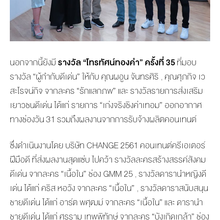
นอกจากนี้ยังมี
รางวัล “โทรทัศน์ทองคำ” ครั้งที่ 35
ที่มอบ
รางวัล “ผู้กำกับดีเด่น” ให้กับ คุณผอูน จันทรศิริ , คุณศุภกิจ เว
สะโรจน์กิจ จากละคร “รักแลกภพ” และ รางวัลรายการส่งเสริม
เยาวชนดีเด่น ได้แก่ รายการ “เก่งจริงชิงค่าเทอม” ออกอากาศ
ทางช่องวัน 31 รวมถึงผลงานจากการรับจ้างผลิตคอนเทนต์
ซึ่งดำเนินงานโดย บริษัท CHANGE 2561 คอนเทนต์ครีเอเตอร์
ฝีมือดี ที่ส่งผลงานสุดแซ่บ ไปคว้า รางวัลละครสร้างสรรค์สังคม
ดีเด่น จากละคร “เนื้อใน” ช่อง GMM 25 , รางวัลดารานำหญิงดี
เด่น ได้แก่ คริส หอวัง จากละคร “เนื้อใน” , รางวัลดาราสนับสนุน
ชายดีเด่น ได้แก่ อาร์ต พศุฒม์ จากละคร “เนื้อใน” และ ดารานำ
ชายดีเด่น ได้แก่ ศรราม เทพพิทักษ์ จากละคร “บังเกิดเกล้า” ช่อง