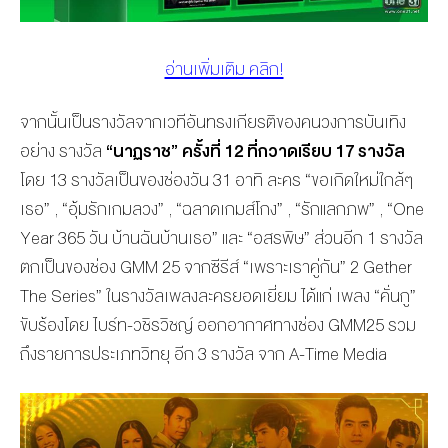
อ่านเพิ่มเติม คลิก!
จากนั้นเป็นรางวัลจากเวทีอันทรงเกียรติของคนวงการบันเทิง
อย่าง รางวัล
“นาฏราช” ครั้งที่ 12 ที่กวาดเรียบ 17 รางวัล
โดย 13 รางวัลเป็นของช่องวัน 31 อาทิ ละคร “ขอเกิดใหม่ใกล้ๆ
เธอ” , “อุ้มรักเกมลวง” , “ฉลาดเกมส์โกง” , “รักแลกภพ” , “One
Year 365 วัน บ้านฉันบ้านเธอ” และ “อสรพิษ” ส่วนอีก 1 รางวัล
ตกเป็นของช่อง GMM 25 จากซีรีส์ “เพราะเราคู่กัน” 2 Gether
The Series” ในรางวัลเพลงละครยอดเยี่ยม ได้แก่ เพลง “คั่นกู”
ขับร้องโดย ไบร์ท-วชิรวิชญ์ ออกอากาศทางช่อง GMM25 รวม
ถึงรายการประเภทวิทยุ อีก 3 รางวัล จาก A-Time Media