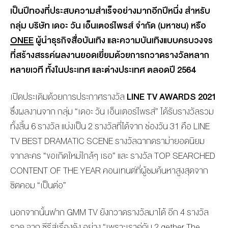
เป็นปีทองที่ประสบความสำเร็จอย่างมากอีกปีหนึ่ง สำหรับ
กลุ่ม บริษัท เดอะ วัน เอ็นเตอร์ไพรส์ จำกัด (มหาชน) หรือ
ONEE
ผู้นำธุรกิจสื่อบันเทิง และความบันเทิงแบบครบวงจร
ที่สร้างสรรค์ผลงานยอดเยี่ยมด้วยการกวาดรางวัลหลาก
หลายเวที ทั้งในประเทศ และต่างประเทศ ตลอดปี 2564
เปิดประเดิมด้วยการประกาศรางวัล
LINE TV AWARDS 2021
ซึ่งผลงานจาก กลุ่ม “เดอะ วัน เอ็นเตอร์ไพรส์” ได้รับรางวัลรวม
ทั้งสิ้น 6 รางวัล แบ่งเป็น 2 รางวัลที่ได้จาก ช่องวัน 31 คือ LINE
TV BEST DRAMATIC SCENE รางวัลฉากดราม่ายอดนิยม
จากละคร “ขอเกิดใหม่ใกล้ๆ เธอ” และ รางวัล TOP SEARCHED
CONTENT OF THE YEAR คอนเทนต์ที่ผู้ชมค้นหาสูงสุดจาก
ซิตคอม “เป็นต่อ”
นอกจากนั้นฟาก GMM TV ยังกวาดรางวัลมาได้ อีก 4 รางวัล
รวด จาก ซีรีส์เรื่องดัง อย่าง “เพราะเราคู่กัน 2 gether The