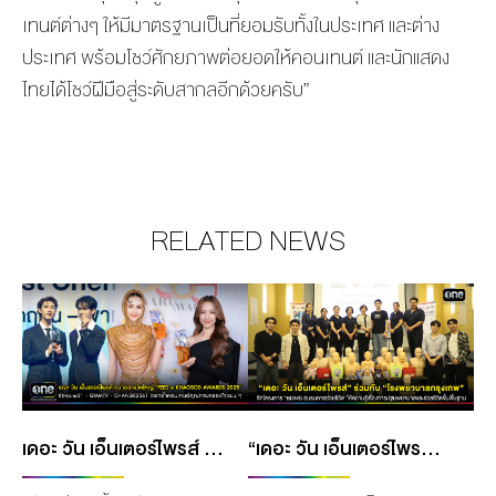
เทนต์ต่างๆ ให้มีมาตรฐานเป็นที่ยอมรับทั้งในประเทศ และต่าง
ประเทศ พร้อมโชว์ศักยภาพต่อยอดให้คอนเทนต์ และนักแสดง
ไทยได้โชว์ฝีมือสู่ระดับสากลอีกด้วยครับ”
RELATED NEWS
เดอะ วัน เอ็นเตอร์ไพรส์ กวาดรางวัลใหญ่ “FEED X KHAOSOD AWARDS 2025” ตอกย้ำคอนเทนต์คุณภาพครองใจแฟน ๆ
“เดอะ วัน เอ็นเตอร์ไพรส์” ร่วมกับ “โรงพยาบาลกรุงเทพ” จัดโครงการ “BDMS อบรมการช่วยชีวิต” ให้ความรู้เรื่องการปฐมพยาบาลและช่วยชีวิตขั้นพื้นฐาน