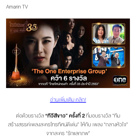
Amarin TV
อ่านเพิ่มเติม คลิก!
ต่อด้วยรางวัล
“ทีวีสีขาว” ครั้งที่ 2
ที่มอบรางวัล “ทีม
สร้างสรรค์เพลงละครโทรทัศน์ดีเด่น” ให้กับ เพลง “กลางหัวใจ”
จากละคร “รักแลกภพ”