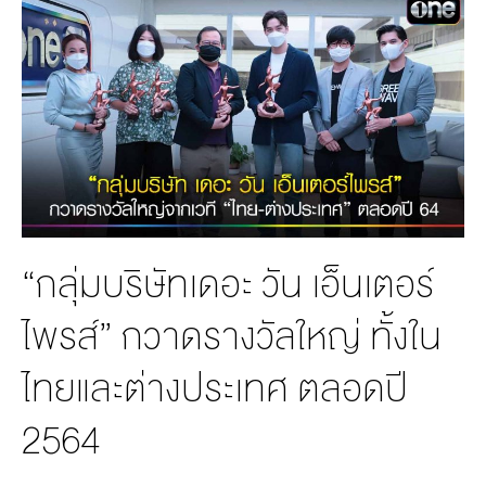
MANAG
BOARD OF
ACTS
MERCH
DIRECTORS
STUDIO
MANAGEMENT
TEAM
ORGANIZATION
CHART
AWARDS
“กลุ่มบริษัทเดอะ วัน เอ็นเตอร์
ไพรส์” กวาดรางวัลใหญ่ ทั้งใน
ไทยและต่างประเทศ ตลอดปี
2564