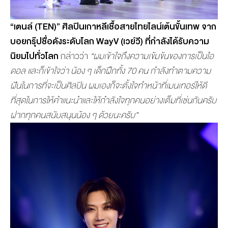
“เตนล์ (
TEN)
” ศิลปินเกาหลีเชื้อสายไทยไลน์เต้นขั้นเทพ จาก
บอยกรุ๊ปชื่อดังระดับโลก
WayV (
เวย์วี) ที่กำลังได้รับความ
นิยมไปทั่วโลก
กล่าวว่า
“ผมเข้าใจถึงความเข้มข้นของการเป็นไอ
ดอล และก็เข้าใจว่า น้อง ๆ เด็กฝึกทั้ง 70 คน กำลังทำตามความ
ฝันในการที่จะเป็นศิลปิน ผมเองก็จะตั้งใจทำหน้าที่เมนเทอร์ให้ดี
ที่สุดในการให้คำแนะนำและให้กำลังใจทุกคนอย่างเต็มที่เช่นกันครับ
ฝากทุกคนสนับสนุนน้อง ๆ ด้วยนะครับ”