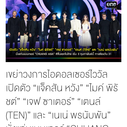
MANAG
BOARD OF
ACTS
MERCH
DIRECTORS
STUDIO
MANAGEMENT
TEAM
ORGANIZATION
CHART
AWARDS
เขย่าวงการไอดอลเซอร์ไววัล
เปิดตัว “แจ็คสัน หวัง” “ไมค์ พิรั
ชต์” “เจฟ ซาเตอร์” “เตนล์
(TEN)” และ “เนเน่ พรนับพัน”