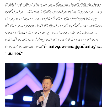
ดันให้ก้าวข้ามขีดจำกัดของตนเอง ซึ่งสอดคล้องกับวิสัยทัศน์ของ
เราที่มุ่งเน้นการใช้เทคโนโลยีเพื่อยกระดับและส่งเสริมประสบการณ์
ส่วนบุคคล โดยทางรายการได้ แจ็คสัน หวัง (Jackson Wang)
เป็นลีดเมนเทอร์ร่วมกับศิลปินชื่อดังท่านอื่นๆ ทั้งนี้ เราคาดหวังว่า
รายการนี้จะไม่เพียงแค่ค้นหาซูเปอร์สตาร์ดวงใหม่ประดับวงการ
แต่ยังเป็นแรงบันดาลใจให้ผู้คนอีกนับล้านได้ไล่ตามความฝันและ
ค้นหาเส้นทางของตนเอง”
กำลังใจรุ่นพี่ส่งต่อสู่รุ่นน้องในฐานะ
“เมนเทอร์”