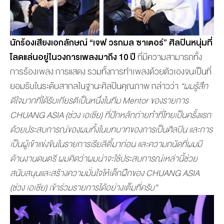
นักร้องเสียงเอกลักษณ์
“
เจฟ วรกมล ซาเตอร์
”
ศิลปินหนุ่มที่
โลดแล่นอยู่ในวงการเพลงมาถึง
10
ปี
ที่มีความสามารถทั้ง
การร้องเพลง การแสดง รวมทั้งการทำเพลงด้วยตัวเองจนเป็นที่
ยอมรับในระดับสากลในฐานะศิลปินคุณภาพ กล่าวว่า
“
ผมรู้สึก
ดีใจมากที่ได้รับเกียรติเป็นหนึ่งในทีม
Mentor
ของรายการ
CHUANG ASIA (
ช่วง เอเชีย) ที่ปักหลักถ่ายทำที่ไทยเป็นครั้งแรก
ด้วยประสบการณ์ของผมทั้งในบทบาทของการเป็นศิลปิน และการ
เป็นผู้เข้าแข่งขันในรายการเรียลิตี้มาก่อน และความถนัดที่ผมมี
ด้านงานดนตรี ผมคิดว่าผมน่าจะใช้ประสบการณ์เหล่านี้ช่วย
สนับสนุนและสร้างความมั่นใจให้เด็กฝึกของ
CHUANG ASIA
(
ช่วง เอเชีย) เข้าร่วมรายการได้อย่างเต็มที่ครับ
”