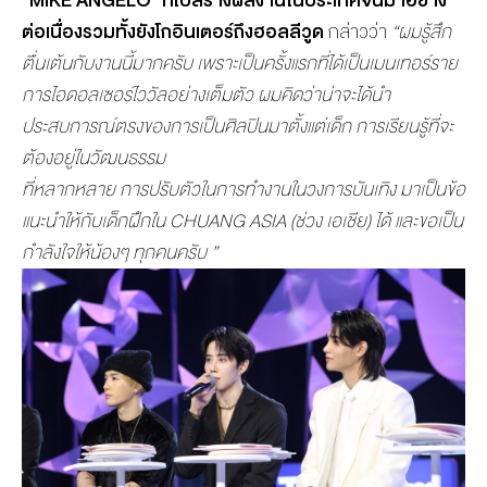
“
MIKE ANGELO”
ที่ไปสร้างผลงานในประเทศจีนมาอย่าง
ต่อเนื่องรวมทั้งยังโกอินเตอร์ถึงฮอลลีวูด
กล่าวว่า
“
ผมรู้สึก
ตื่นเต้นกับงานนี้มากครับ เพราะเป็นครั้งแรกที่ได้เป็นเมนเทอร์ราย
การไอดอลเซอร์ไววัลอย่างเต็มตัว ผมคิดว่าน่าจะได้นำ
ประสบการณ์ตรงของการเป็นศิลปินมาตั้งแต่เด็ก การเรียนรู้ที่จะ
ต้องอยู่ในวัฒนธรรม
ที่หลากหลาย การปรับตัวในการทำงานในวงการบันเทิง มาเป็นข้อ
แนะนำให้กับเด็กฝึกใน
CHUANG ASIA (
ช่วง เอเชีย) ได้ และขอเป็น
กำลังใจให้น้องๆ ทุกคนครับ
”