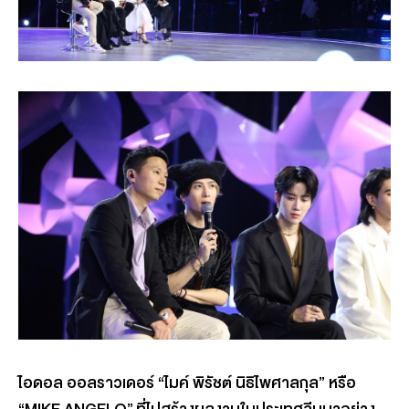
ไอดอล ออลราวเดอร์
“
ไมค์ พิรัชต์ นิธิไพศาลกุล
”
หรือ