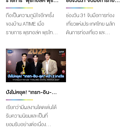
รายการ “พุธทอล์ค พุธโทร” รับความปังท้ายปี คว้ารางวัลด้านสื่อสร้างสรรค์ ประเภทสื่อสารมวลชน จากเวทีอรรธนารีศวร
ช่องวัน31 จับมือการท่องเที่ยวแห่งประเทศไทย ส่งเสริมการท่องเที่ยวพื้นที่อีสาน กับโครงการตามรอยพญานาค “ศรัทธานำทาง เส้นทางนำเที่ยว” ต่อยอด SOFT POWER ผ่านละคร
ถือเป็นความภูมิใจอีกครั้ง
ช่องวัน 31 จับมือการท่อง
ของบ้าน ATIME เมื่อ
เที่ยวแห่งประเทศไทย ผลัก
รายการ พุธทอล์ค พุธโทร
ดันการท่องเที่ยว และ
จาก EFM 94 คว้า รางวัล
วัฒนธรรมประเพณีในภาค
ด้านสื่อสร้างสรรค์ ประเภท
ตะวันออกเฉียงเหนือช่วง
สื่อสารมวลชน จากเวที
เทศกาลออกพรรษา สร้าง
อรรธนารีศวร ครั้งที่ ๖
จุดเด่นทางด้าน Soft Power
ประจำปี พ.ศ. ๒๕๖๗ จัด
ภายใต้โครงการ“ศรัทธา
โดย สมาคมฟ้าสีรุ้งแห่ง
นำทาง เส้นทางนำเที่ยว”
ประเทศไทย (RSAT) ร่วมกับ
ตามรอยพญานาคผ่านละคร
ปังไม่หยุด! “เกรท-อิน-ลุค” คว้า 2 รางวัลจากงานประกาศรางวัล “THAILAND DIGITAL AWARDS 2024” ครั้งที่ 5
หน่วยงานภาครัฐ เอกชน
“พนมนาคา” คุณถกลเกียรติ
เรียกว่ามีผลงานโดดเด่นได้
และองค์กรภาคประชาสังคม
วีรวรรณ ประธานเจ้าหน้าที่
รับความนิยมและเป็นที่
จัดพิธีมอบรางวัล “อรรธนา
บริหารกลุ่ม บริษัท เดอะวัน
ยอมรับอย่างต่อเนื่อง
รีศวร” ณ กระทรวงยุติธรรม
เอ็นเตอร์ไพรส์