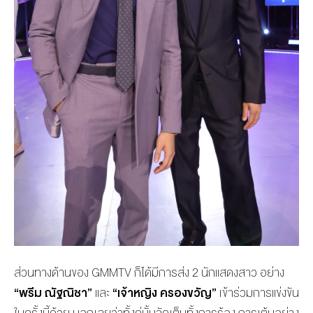
ส่วนทางด้านของ GMMTV ก็ได้มีการส่ง 2 นักแสดงสาว อย่าง
“พรีม ณัฐณิชา”
และ
“เจ้าหญิง ครองขวัญ”
เข้าร่วมการแข่งขัน