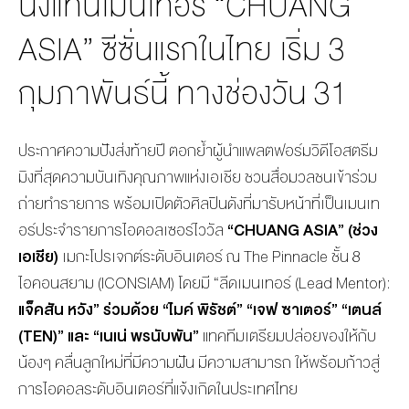
นั่งแท่นเมนเทอร์ “CHUANG
ASIA” ซีซั่นแรกในไทย เริ่ม 3
กุมภาพันธ์นี้ ทางช่องวัน 31
ประกาศความปังส่งท้ายปี ตอกย้ำผู้นำแพลตฟอร์มวิดีโอสตรีม
มิงที่สุดความบันเทิงคุณภาพแห่งเอเชีย ชวนสื่อมวลชนเข้าร่วม
ถ่ายทำรายการ พร้อมเปิดตัวศิลปินดังที่มารับหน้าที่เป็นเมนเท
อร์ประจำรายการไอดอลเซอร์ไววัล
“CHUANG ASIA” (ช่วง
เอเชีย)
เมกะโปรเจกต์ระดับอินเตอร์ ณ The Pinnacle ชั้น 8
ไอคอนสยาม (ICONSIAM) โดยมี “ลีดเมนเทอร์ (Lead Mentor):
แจ็คสัน หวัง” ร่วมด้วย “ไมค์ พิรัชต์” “เจฟ ซาเตอร์” “เตนล์
(TEN)” และ “เนเน่ พรนับพัน”
แทคทีมเตรียมปล่อยของให้กับ
น้องๆ คลื่นลูกใหม่ที่มีความฝัน มีความสามารถ ให้พร้อมก้าวสู่
การไอดอลระดับอินเตอร์ที่แจ้งเกิดในประเทศไทย