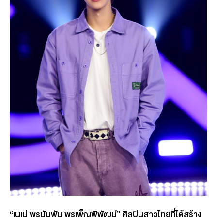
“เนเน่ พรนับพัน พรเพ็ญพิพัฒน์” ศิลปินสาวไทยที่ได้สร้าง