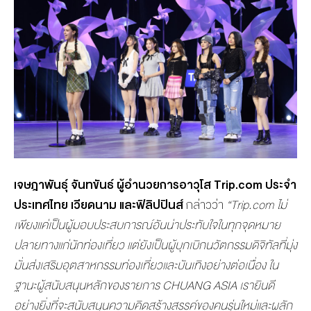
เจษฎาพันธุ์ จันทขันธ์ ผู้อำนวยการอาวุโส
Trip.com ประจำ
ประเทศไทย เวียดนาม และฟิลิปปินส์
กล่าวว่า
“Trip.com ไม่
เพียงแค่เป็นผู้มอบประสบการณ์อันน่าประทับใจในทุกจุดหมาย
ปลายทางแก่นักท่องเที่ยว แต่ยังเป็นผู้บุกเบิกนวัตกรรมดิจิทัลที่มุ่ง
มั่นส่งเสริมอุตสาหกรรมท่องเที่ยวและบันเทิงอย่างต่อเนื่อง ใน
ฐานะผู้สนับสนุนหลักของรายการ CHUANG ASIA เรายินดี
อย่างยิ่งที่จะสนับสนุนความคิดสร้างสรรค์ของคนรุ่นใหม่และผลัก