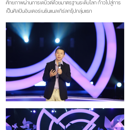
ศักยภาพผ่านการเดบิวต์ด้วยมาตรฐานระดับโลก ก้าวไปสู่การ
เป็นศิลปินอินเตอร์เนชันแนลเกิร์ลกรุ๊ปกลุ่มแรก