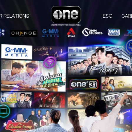
R RELATIONS
ESG
CAR
COMPANIES
PROD
one31
GMM TV
M
CHANGE2561
L
GMM MEDIA
S
GMM STUDIOS
A
EXACT SCENARIO
ACTS STUDIO