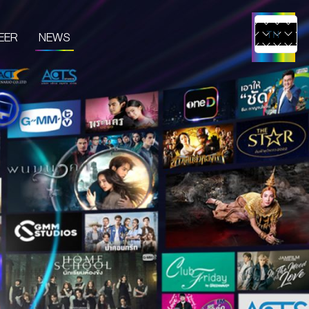
EER
NEWS
TH
EN
UCTS & SERVICES
CONTENT CREATOR
EDIA
IVE & EVENT
TUDIO RENTAL
RTIST MANAGEMENT
MERCHANDISE