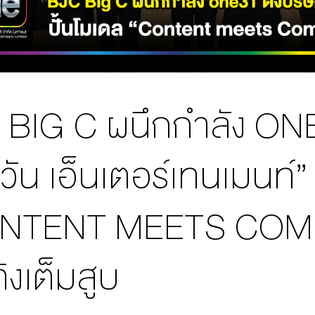
BIG C ผนึกกำลัง ONE3
ก วัน เอ็นเตอร์เทนเมนท์”
NTENT MEETS COMM
ทิงเต็มสูบ