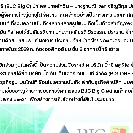
ิ๊กซี (BJC Big C)
นำโดย
นายอัศวิน – นางฐาปณี เตชะเจริญวิกุล ป
ู้จัดการใหญ่อาวุโส
จัดงานแถลงข่าวอย่างเป็นทางการ ประกาศการจ
นเมนท์ ที่รวมความบันเทิงหลากหลายรูปแบบ ถือเป็นก้าวสำคัญของ
นเทิง โดยได้รับเกียรติจาก
นายถกลเกียรติ วีรวรรณ ประธานเจ้าหน้
อมด้วย
นายนิพนธ์ ผิวเณร ประธานเจ้าหน้าที่ฝ่ายผลิตละคร
และ
น
 กุมภาพันธ์ 2569 ณ ห้องออดิทอเรียม ชั้น 6 อาคารบิ๊กซี เฮ้าส์
ิษัทร่วมทุนในครั้งนี้ เป็นความร่วมมือระหว่าง
บริษัท บิ๊กซี สตูดิโอ 
e31
ภายใต้ชื่อ
บริษัท บิ๊ก วัน เอ็นเตอร์เทนเมนท์ จำกัด (B
รกิจรูปแบบใหม่ที่เชื่อมโยงความบันเทิง เข้ากับธุรกิจค้าปลีกแ
วามเชี่ยวชาญด้านการบริหารจัดการของ BJC Big C ผสานเข้ากั
มของ one31 เพื่อสร้างการเติบโตอย่างยั่งยืนในระยะยาว