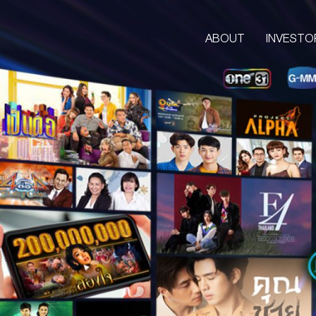
ABOUT
INVESTO
ABOUT
CORPORATE
COMPANY’S BUSINESS
OUR VISION & MISSION
COMPANY BACKGROUND
LETTER FROM GROUP CEO
BOARD OF DIRECTORS
MANAGEMENT TEAM
ORGANIZATION CHART
AWARDS