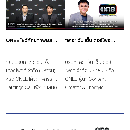
MANAG
BOARD OF
ACTS
MERCH
DIRECTORS
STUDIO
MANAGEMENT
TEAM
ORGANIZATION
ONEE โชว์ศักยภาพผลประกอบการผ่านงาน EARNINGS CALL ไตรมาส 1 ปี 2569 ทำรายได้รวม 1,828.52 ล้านบาท กำไรสุทธิ 48.22 ล้านบาท ตอกย้ำกลยุทธ์ 4 เสาหลัก ปั้น IDOL MARKETING และดิจิทัลแพลตฟอร์มรับเทรนด์โลก
“เดอะ วัน เอ็นเตอร์ไพรส์” สรุปผลการดำเนินงานไตรมาส 1 ปี 2569 ทำรายได้รวม 1,828.25 ล้านบาท กำไรสุทธิเติบโต 315.11 % ตอกย้ำเบอร์1 CONTENT CREATOR & LIFESTYLE ENTERTAINMENT ครบวงจร
CHART
AWARDS
กลุ่มบริษัท เดอะ วัน เอ็น
บริษัท เดอะ วัน เอ็นเตอร์
เตอร์ไพรส์ จำกัด (มหาชน)
ไพรส์ จำกัด (มหาชน) หรือ
หรือ ONEE ได้จัดกิจกรรม
ONEE ผู้นำ Content
Earnings Call เพื่อนำเสนอ
Creator & Lifestyle
ข้อมูลธุรกิจและผลการ
Entertainment ครบวงจร ที่
ดำเนินงานประจำไตรมาสที่
มุ่งเน้นการสร้างรายได้จาก
1 ปี 2569 โดยได้เปิดวิสัย
หลายช่องทาง พร้อม
ทัศน์และแนวโน้มการเติบโต
สร้างสรรค์ Content ที่ตอบ
ของธุรกิจในวงกว้าง พร้อม
โจทย์ครอบคลุมกลุ่มเป้า