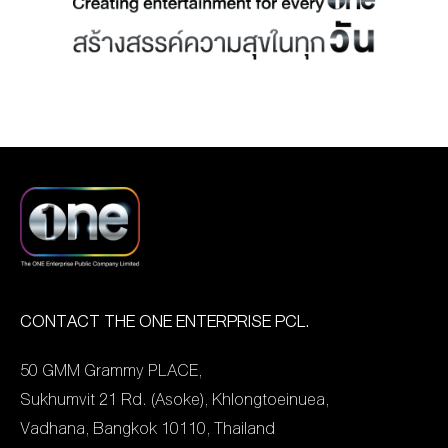
เปิดโอกาสให้มีการซักถาม
หมายหลากหลายทุกช่อง
ข้อมูลกับผู้บริหารอย่างใกล้
ทาง ได้เปิดเผยตัวเลขผล
ชิด ซึ่งการร่วมกิจกรรมครั้ง
ประกอบการในไตรมาส 1 ปี
นี้เป็นการตอกย้ำนโยบาย
2569 ดังนี้ บริษัทฯ มีรายได้
การเปิดเผยข้อมูลอย่างเท่า
รวม 1,828.52 ล้านบาท
เทียมตามหลักการกำกับ
เพิ่มขึ้น 24.86% จากงวด
ดูแลกิจการที่ดีภายใต้
เดียวกันของปีก่อน โดยมี
นโยบาย ESG ของบริษัท ซึ่ง
กำไรสุทธิ 48.22 ล้านบาท
นำเสนอข้อมูลโดยคุณ
เพิ่มขึ้น 315.11 % จากงวด
นรัญจ์ พุ่มศิริ ประธานเจ้า
เดียวกันของปีก่อน ซึ่ง
หน้าที่การเงินกลุ่ม (Group
บริษัทฯ ได้แบ่งกลุ่มธุรกิจ
CONTACT THE ONE ENTERPRISE PCL.
CFO) และคุณณัฏฐพงษ์
หลักออกเป็น 3 กลุ่ม
50 GMM Grammy PLACE,
โสภณธนกิจ นักลงทุน
ประกอบด้วย กลุ่มธุรกิจ
Sukhumvit 21 Rd. (Asoke), Khlongtoeinuea,
สัมพันธ์ โดยภาพรวมผล
Content Marketing ทำราย
Vadhana, Bangkok 10110, Thailand
การดำเนินงานในไตรมาสที่
ได้ 719.29 ล้านบาท ลดลง