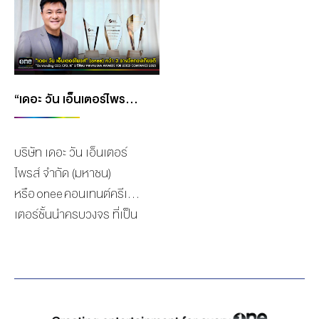
MANAG
BOARD OF
ACTS
MERCH
DIRECTORS
STUDIO
MANAGEMENT
TEAM
ORGANIZATION
“เดอะ วัน เอ็นเตอร์ไพรส์” (ONEE) ตอกย้ำความสำเร็จ! คว้า 3 รางวัลทรงเกียรติ “OUTSTANDING CEO, CFO, IR” 2 ปีซ้อน จากงาน IAA AWARDS FOR LISTED COMPANIES 2025
CHART
AWARDS
บริษัท เดอะ วัน เอ็นเตอร์
ไพรส์ จำกัด (มหาชน)
หรือ onee คอนเทนต์ครีเอ
เตอร์ชั้นนำครบวงจร ที่เป็น
มากกว่าช่องทีวี ได้รับรางวัล
อันทรงเกียรติจากงาน IAA
AWARDS FOR LISTED
COMPANIES 2025 ที่จัดขึ้น
โดย สมาคมนักวิเคราะห์การ