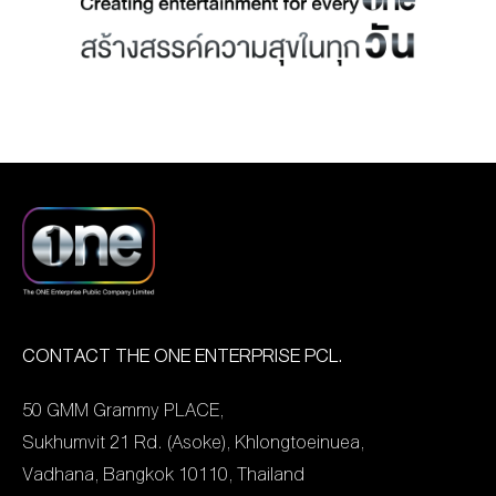
ลงทุน (Investment
Analysts Association –
IAA) โดยมีวัตถุประสงค์เพื่อ
มอบรางวัล CEO,
CFO และ IR ของบริษัทจด
ทะเบียน ที่มีความรู้ความ
สามารถในการบริหารงาน
ซึ่งนำไปสู่การเติบโตอย่าง
ยั่งยืนพร้อมกับการสร้าง
มูลค่าเพิ่มให้กับผู้ถือหุ้น
ผ่านการประสานกับนัก
CONTACT THE ONE ENTERPRISE PCL.
วิเคราะห์และนักลงทุน โดย
50 GMM Grammy PLACE,
รางวัลดังกล่าวนี้พิจารณา
Sukhumvit 21 Rd. (Asoke), Khlongtoeinuea,
จากผลการโหวตของนัก
Vadhana, Bangkok 10110, Thailand
วิเคราะห์ รวมทั้งผู้จัดการ