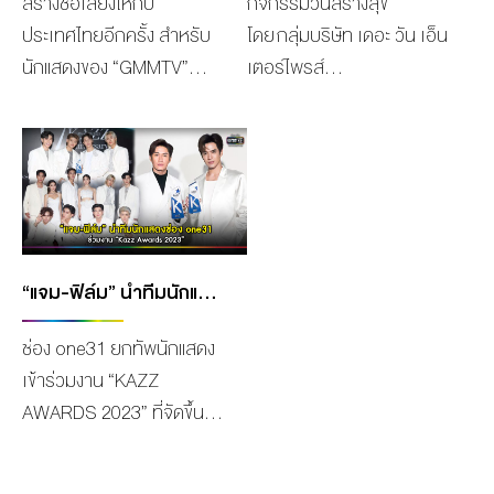
สร้างชื่อเสียงให้กับ
กิจกรรมวันสร้างสุข
ประเทศไทยอีกครั้ง สำหรับ
โดย กลุ่มบริษัท เดอะ วัน เอ็น
นักแสดงของ “GMMTV”
เตอร์ไพรส์
คอนเทนต์โพรไวเดอร์ชั้นนำ
จำกัด(มหาชน) ขอเป็นส่วน
ของเมืองไทย ในเครือบริษัท
หนึ่งในการช่วยเหลือสังคม
“เดอะ วัน เอ็นเตอร์ไพรส์
ร่วมกับ มูลนิธิธรรมาภิบาล
จำกัด (มหาชน)” ล่าสุดนัก
ทางการแพทย์ สถาบันพระ
แสดงสาวมากความสามารถ
ปกเกล้า สถาบันมหิตลาธิเบ
“ตู ต้นตะวัน ตันติเวชกุล”
ศรและนักศึกษาหลักสูตร
ก็ได้คว้ารางวัลอันทรง
ประกาศนียบัตรผู้นำทางการ
“แจม-ฟิล์ม” นำทีมนักแสดงช่อง ONE31 รับรางวัลงาน “KAZZ AWARDS 2023”
เกียรติ “FPA Asia-Pacific
แพทย์ (ปนพ.) รุ่นที่ 1 จัด
ช่อง one31 ยกทัพนักแสดง
Rising Icon Award” ในงาน
โครงการหน่วยแพทย์อาสา
เข้าร่วมงาน “KAZZ
ประกาศรางวัลระดับเอเชีย
ช่วยเหลือชุมชน ตรวจ
AWARDS 2023” ที่จัดขึ้น
“Asia Pacific Film
สุขภาพพระภิกษุสงฆ์กว่า
เนื่องในโอกาสครบรอบ 17
Festival” ครั้งที่ 62 ณ
300 รูป เพื่อถวายเป็นพระ
ปีของ Kazz Magazine ซึ่งมี
ประเทศมาเลเซีย ซึ่งรางวัลนี้
กุศลแด่สมเด็จพระอริยวง