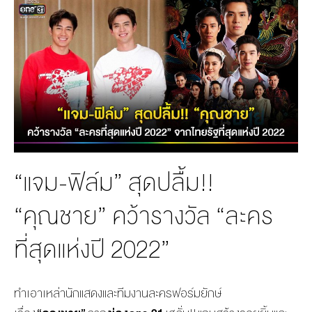
MANAG
BOARD OF
ACTS
MERCH
DIRECTORS
STUDIO
MANAGEMENT
TEAM
ORGANIZATION
CHART
AWARDS
“แจม-ฟิล์ม” สุดปลื้ม!!
“คุณชาย” คว้ารางวัล “ละคร
ที่สุดแห่งปี 2022”
ทำเอาเหล่านักแสดงและที
มงานละครฟอร์มยักษ์