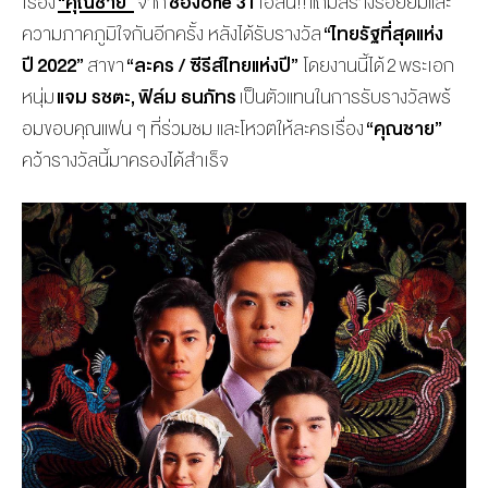
เรื่อง
“คุณชาย”
จาก
ช่อง
one 31
เฮลั่น
!!
แถมสร้างรอยยิ้มและ
ความภาคภูมิ
ใจกันอีกครั้ง หลังได้รับรางวัล
“ไทยรัฐที่สุดแห่ง
ปี
2022”
สาขา
“ละคร / ซีรีส์ไทยแห่งปี”
โดยงานนี้ได้
2
พระเอก
หนุ่ม
แจม รชตะ
,
ฟิล์ม ธนภัทร
เป็นตัวแทนในการรับรางวัลพร้
อมขอบคุณแฟน ๆ ที่ร่วมชม และโหวตให้ละครเรื่อง
“คุณชาย”
คว้ารางวัลนี้มาครองได้สำเร็จ