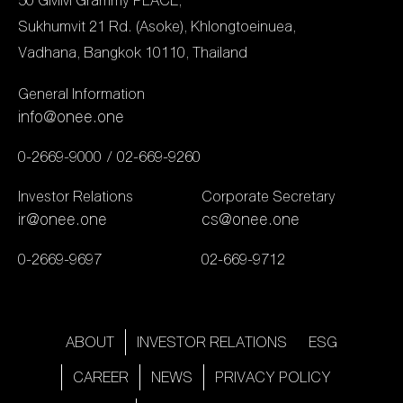
สุดฮอตวง LAZ1 ที่ขนเพลง
50 GMM Grammy PLACE,
เป็นที่ประจักษ์และยังเป็นแรง
ยศทรณ์, ตั้งต้น-จิณ
ฮิตมาร่วมโชว์ในงานด้วยเช่น
Sukhumvit 21 Rd. (Asoke), Khlongtoeinuea,
บันดาลใจให้กับคนรุ่นใหม่
ภพ และ โจ-อรชุน ผู้ประกาศ
กัน นอกจากนี้ภายในงาน ยัง
Vadhana, Bangkok 10110, Thailand
จนเป็นที่ยอมรับในระดับ
ข่าวจากสำนักข่าววันนิวส์ ที่
มีการประกาศรางวัล ซึ่งงาน
นานาชาติให้ได้รับรางวัลนี้
เข้าร่วมกิจกรรมอาสาช่วย
General Information
นี้ช่องวัน 31 คว้ามาได้
งานนี้นักแสดงสาวก็พร้อม
เหลือหน่วยแพทย์ เมื่อวัน
info@onee.one
ทั้งหมด 4 รางวัล เริ่มต้นที่
เดินหน้าผลิตผลงานดีๆ มี
อาทิตย์ ที่ 10 มีนาคม ที่ผ่าน
ละคร “คุณชาย” ปังไม่หยุด!
0-2669-9000
02-669-9260
คุณภาพอย่างเต็มที่ทุก
มา
คว้ารางวัล “ละครดังแห่งปี
บทบาท เรียกว่าการได้รับ
Investor Relations
Corporate Secretary
Drama Award Of The
รางวัลครั้งนี้นับเป็นอีกหนึ่ง
ir@onee.one
cs@onee.one
Year” […]
ก้าวสำคัญในเส้นทางอาชีพ
0-2669-9697
02-669-9712
ของ “ตู” และยังเป็นอีกบท
พิสูจน์ถึงฝีมือการแสดงอัน
ยอดเยี่ยมที่ได้รับการ
ABOUT
INVESTOR RELATIONS
ESG
ยอมรับอย่างน่าภาคภูมิใจ
ซึ่งเป็นเครื่องยืนยันว่า “ตู”
CAREER
NEWS
PRIVACY POLICY
พรั่งพร้อมไปด้วยความ