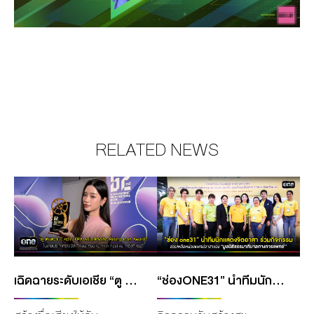
RELATED NEWS
เฉิดฉายระดับเอเชีย “ตู ต้นตะวัน” คว้ารางวัล “FPA ASIA-PACIFIC RISING ICON AWARD” ในงาน “ASIA-PACIFIC FILM FESTIVAL ครั้งที่ 62”
“ช่องONE31” นำทีมนักแสดงจิตอาสา ร่วมกิจกรรมช่วยเหลือ หน่วยแพทย์อาสาของ “มูลนิธิธรรมาภิบาลทางการแพทย์”