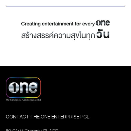
ศิลปินดาราของ one31
ถือเป็นการตอกย้ำถึงความ
ศาคตญาณ (อัมพร อมฺพ
ตบเท้าเข้าร่วมงานกันอย่าง
โดดเด่นและเป็นที่ยอมรับใน
โร) สมเด็จพระสังฆราช สกล
มากมาย อาทิ ฟิล์ม-ธนภัทร,
ฐานะดาวรุ่งพุ่งแรงแห่ง
มหาสังฆปริณายก ณ วัดสระ
แจม-รชตะ, ทีมนักแสดงจาก
ภูมิภาคเอเชีย–แปซิฟิก ของ
เกศราชวรมหาวิหาร โดย
ละคร “Across The Sky ลัด
สาว “ตู” เพราะรางวัล “FPA
กิจกรรมจิตอาสาครั้งนี้ นำ
ฟ้าล่าฝัน” บอส-บูลเศรษฐ์,
Asia-Pacific Rising Icon
ทีมโดย คุณกรอบแก้ว ปันยา
ไดร์ม่อน-ณรกร, เอินเอิน-
Award” นี้ เป็นการยกย่อง
รชุน ประธานเจ้าหน้าที่
ฟาติมา, ปลื้ม-ธยศทรณ์, ใย
บุคคลที่มีผลงานโดดเด่นและ
กลยุทธ์ภาพลักษณ์และการ
ไหม-ชินารดี, อู๋-ธงชัย, บูม-
มีศักยภาพในการเป็นไอคอน
สื่อสาร บริษัท เดอะ วัน เอ็น
ฐานัตถ์ พร้อมด้วย2หนุ่มดู
ที่กำลังเติบโตในวงการ
เตอร์ไพรส์
โอ บูม-สหรัฐ, ภูมิ-พงศ์รชตะ
บันเทิงของภูมิภาคเอเชีย–
จำกัด(มหาชน) ร่วมด้วย
ที่แท็กทีมขนเพลงY2Kสุด
แปซิฟิก โดยนักแสดงสาว “ตู”
ศิลปินนักแสดงจากช่องวัน31
สนุก “เต็มแม็กซ์” มามอบ
ก็ได้บินตรงไปรับรางวัลด้วย
อาทิ เบญ-เรวิญานันท์, แนท-
ความสนุกให้กับทุกคนในงาน
ตัวเอง ท่ามกลางความภาค
อนิพรณ์, เอินเอิน-ฟาติ
CONTACT THE ONE ENTERPRISE PCL.
พร้อมด้วยบอยแบนด์หนุ่ม
ภูมิใจและดีใจที่ผลงานต่างๆ
มา, บอส-บูลเศรษฐ์, ปลื้ม-ธ