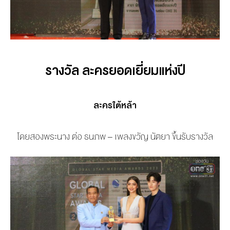
รางวัล ละครยอดเยี่ยมแห่งปี
ละครใต้หล้า
โดยสองพระนาง ต่อ ธนภพ – เพลงขวัญ นัตยา ขึ้นรับรางวัล