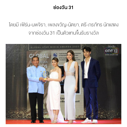
ช่องวัน 31
โดยมี เฟิร์น-นพจิรา, เพลงขวัญ-นัตยา, ตรี-ภรภัทร นักแสดง
จากช่องวัน 31 เป็นตัวแทนขึ้นรับรางวัล