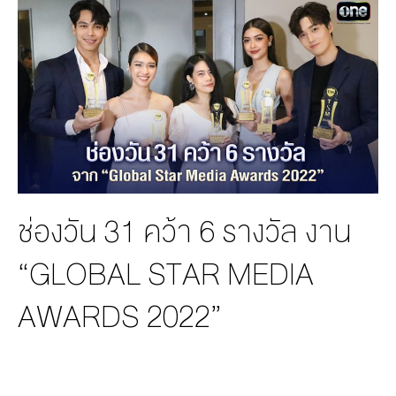
MANAG
BOARD OF
ACTS
MERCH
DIRECTORS
STUDIO
MANAGEMENT
TEAM
ORGANIZATION
CHART
AWARDS
ช่องวัน 31 คว้า 6 รางวัล งาน
“GLOBAL STAR MEDIA
AWARDS 2022”