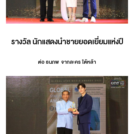
รางวัล นักแสดงนำชายยอดเยี่ยมแห่งปี
ต่อ ธนภพ จากละคร ใต้หล้า