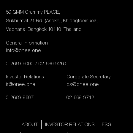
รวบรวมข้อมูลจากกว่า
ปลาย […]
2,500 แบรนด์ ครอบคลุม
50 GMM Grammy PLACE,
แพลตฟอร์มหลักต่าง ๆ
Sukhumvit 21 Rd. (Asoke), Khlongtoeinuea,
พร้อมวิเคราะห์ผ่านปัจจัย
Vadhana, Bangkok 10110, Thailand
กว่า 70 ด้าน เพื่อคัดเลือก
General Information
แบรนด์ที่โดดเด่นที่สุดในแต่ละ
info@onee.one
กลุ่มธุรกิจ ความสำเร็จของ
“ช่องวัน31” ในกลุ่ม
0-2669-9000
02-669-9260
Broadcasting และ “oneD”
Investor Relations
Corporate Secretary
ในกลุ่ม Streaming
ir@onee.one
cs@onee.one
Platform […]
0-2669-9697
02-669-9712
ABOUT
INVESTOR RELATIONS
ESG