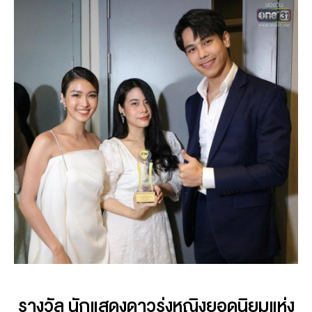
รางวัล นักแสดงดาวรุ่งหญิงยอดนิยมแห่ง