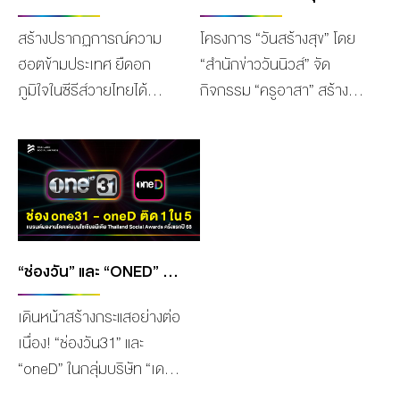
สร้างปรากฏการณ์ความ
โครงการ “วันสร้างสุข” โดย
ฮอตข้ามประเทศ ยืดอก
“สำนักข่าววันนิวส์” จัด
ภูมิใจในซีรีส์วายไทยได้
กิจกรรม “ครูอาสา” สร้าง
สำเร็จอีกหนึ่งเรื่อง สำหรับ
คน สร้างโอกาส โดยมี
“PIT BABE THE SERIES 2”
วัตถุประสงค์เพื่อสร้าง
จากโปรเจกต์
โอกาสทางการศึกษา และ
CHANGE2561 ORIGINAL
สร้างเสริมประสบการณ์ให้
ไม่เพียงสร้างปรากฏการณ์
กับน้อง ๆ เยาวชนทั่ว
ความฮอตในไทย แต่ยังเดิน
ประเทศไทย กิจกรรม “ครู
ทางไปถึงหัวใจแฟนๆทั่วทุก
อาสา” เดินทางมาถึงครั้งที่ 5
“ช่องวัน” และ “ONED” แรงต่อเนื่อง! ติด 1 ใน 5 แบรนด์ผลงานโดดเด่นบนโซเชียลมีเดีย THAILAND SOCIAL AWARDS ครึ่งปีแรก 2568
มุมโลก ล่าสุดยืนยันความ
นับเป็นกิจกรรมดี ๆ ส่งท้าย
เดินหน้าสร้างกระแสอย่างต่อ
สำเร็จได้อีกหนึ่งก้าวของ 12
ปี ที่จัดขึ้นในวันพุธที่ 18
เนื่อง! “ช่องวัน31” และ
หนุ่ม นักแสดงนำ “PIT BABE
ธันวาคม 2567 ที่ โรงเรียน
“oneD” ในกลุ่มบริษัท “เดอะ
THE SERIES 2” พูห์ กฤติน
มัธยมวัดธาตุทอง
วัน เอ็นเตอร์ไพรส์” ตอกย้ำ