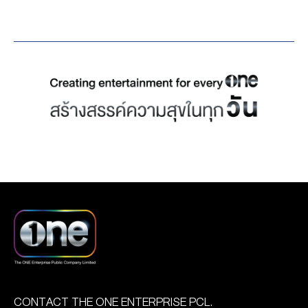
, พาเวล นเรศ, สายลับ เหม
กรุงเทพมหานคร นำโดย
ความนิยมในโลกออนไลน์
วิช , ภณ ธนภณ , ปิง โอบนิธิ
คุณเดียว วรตั้งตระกูล
ด้วยการติด อันดับ 1 ใน 5
, นัท ศุภณัฐ , เบนซ์ อัทธ์
ประธานเจ้าหน้าที่ฝ่ายปฏิบัติ
ของกลุ่ม Broadcasting และ
ธนิน , กาฟิวส์ พันธุ์ธัช ,
การ บริษัท วัน สามสิบเอ็ด
Streaming Platform ตาม
ท๊อปเทน ศุภกรณ์ , ป๊อป
จำกัด พร้อมพิธีกรข่าวจาก
ลำดับ จากการจัดอันดับ
ภัทรพล , ลี อัสรี และ มิ้ล
สำนักข่าววันนิวส์ หนุ่ม
แบรนด์ที่ทำผลงานบนโซเชีย
[…]
อนุวัต, นิปปอน นวนันท์,
ลมีเดียสูงสุด ประจำช่วง
แชมป์ ศรัณภัสร์ และ ยศ
เดือนมกราคม – มิถุนายน
ณัฏฐ์ศรุต พร้อมด้วยศิลปิน
2568 โดย Thailand Social
นักแสดงจากช่อง one31
Awards สำหรับการจัด
เชน เชนทร์ และ ปังปอนด์
อันดับในครั้งนี้ ใช้ Social
สุริยกุล โดยการสอนครั้งนี้
Metric for Brand เป็น
มุ่งเน้นไปเรื่อง “ภาษาอังกฤษ
เกณฑ์หลักในการวัด
เพื่อการสื่อสาร และการ
ประสิทธิภาพการสื่อสารของ
ตลาดเบื้องต้น” ให้กับ
แบรนด์บนโซเชียลมีเดีย โดย
นักเรียนชั้นมัธยมศึกษาตอน
CONTACT THE ONE ENTERPRISE PCL.