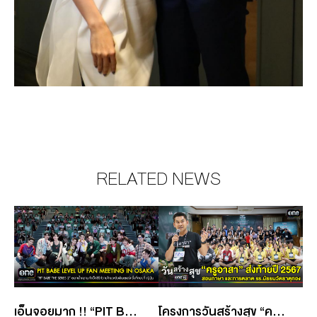
RELATED NEWS
เอ็นจอยมาก !! “PIT BABE THE SERIES 2” ตอกย้ำความสำเร็จซีรีส์วายไทยระดับอินเตอร์ครั้งที่สองที่ ญี่ปุ่น ใน PIT BABE LEVEL UP FAN MEETING IN OSAKA
โครงการวันสร้างสุข “ครูอาสา” ส่งท้ายปลายปี สอนภาษา และการตลาดเบื้องต้นให้น้อง ๆ รร.มัธยมวัดธาตุทอง