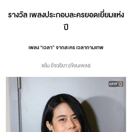
รางวัล เพลงประกอบละครยอดเยี่ยมแห่ง
ปี
เพลง “เวลา” จากละคร เวลากามเทพ
แอ้ม อัจฉริยา (เขียนเพลง)