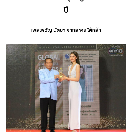
ปี
เพลงขวัญ นัตยา จากละคร ใต้หล้า