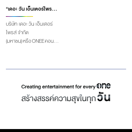
สามารถในการพัฒนา
ขวัญใจเยาวชน” เรียกว่าโกย
อุตสาหกรรมต่างๆในระดับ
กระแสความนิยมอย่างต่อ
“เดอะ วัน เอ็นเตอร์ไพรส์” คว้ารางวัล OUTSTANDING INVESTOR RELATIONS AWARDS จาก SET AWARDS ประจำปี 2567
เอเชีย ภายในงานจัดขึ้นที่
เนื่อง สำหรับ “GMMTV”
บริษัท เดอะ วัน เอ็นเตอร์
Phenix Grand Ballroom
คอนเทนต์โพรไวเดอร์ชั้นนำ
ไพรส์ จำกัด
Phatunam ชั้น 5 ล่าสุดผล
ของเมืองไทย ในเครือบริษัท
(มหาชน) หรือ ONEE คอน
งานจาก ช่อง one31 สถานี
“เดอะ วัน เอ็นเตอร์ไพรส์
เทนต์ครีเอเตอร์ชั้นนำ ครบ
โทรทัศน์ชั้นนำของเมืองไทย
จำกัด (มหาชน)” ที่ผลิตผล
วงจร ที่เป็นมากกว่าช่องทีวี
ที่สร้างสรรค์ผลงานละคร
งานคอนเทนต์คุณภาพ
สามารถคว้ารางวัลจาก
คุณภาพสู่สายตาผู้ชมทั่ว
สร้างชื่อเสียงจนเป็นที่
งาน SET Awards ประจำ
ประเทศอย่าง “สงคราม
ยอมรับทั้งในและต่างประเทศ
ปี 2567 ที่จัดขึ้น
สมรส” ที่แจ้งเกิดนักแสดง
ล่าสุดคว้า 3 รางวัล งาน
โดย ตลาดหลักทรัพย์แห่ง
เด็กมากความสามารถ น้อง
ประกาศรางวัลเชิดชูเกียรติ
ประเทศไทย ร่วมกับ วารสาร
เจ้าคุณ-พันธ์ชนกชนม์ พันธ์
เยาวชนต้นแบบแห่งปี
การเงินธนาคาร เพื่อมอบ
สังข์ ที่เดินสายรับรางวัล
“THAILAND MASTER
รางวัลให้กับบริษัทจด
อย่างต่อเนื่อง ล่าสุด..คว้า
YOUTH 2022-2023” จาก
ทะเบียน, บริษัทหลักทรัพย์,
รางวัล “ASIA TOP
ชมรมสร้างสรรค์พัฒนาเด็ก