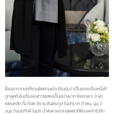
ซึ่งนอกจากบทที่ชวนติดตามแล้ว ต้องนับว่าเป็นละครเรื่องหนึ่งที่
ถูกพูดถึงในเรื่องของการแสดงเป็นอย่างมาก โดยเฉพาะ 3 นัก
แสดงหลัก ทั้ง ก๊อต-จิรายุ ตันตระกูล ในบทบาท อำพน, นุ่น-ว
รนุช ภิรมย์ภักดี ในบท น้ำพิงค์ และบทสุดแซ่บที่ต้องจดจำไปอีก