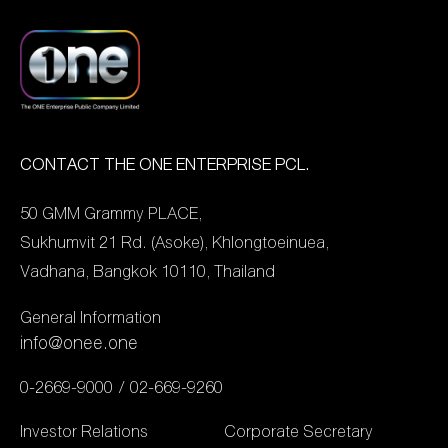
บริษัทหลักทรัพย์จัดการ
AWARDS 2025” สาขา “นัก
และเยาวชนแห่งประเทศไทย
กองทุน ฯลฯ ที่มีความโดด
แสดงเด็กยอดเยี่ยม” ไป
มอบโดย “หม่อมหลวง
เด่นในด้านต่าง ๆ ทั้ง
ครอบครองได้สำเร็จ นับเป็น
ปนัดดา ดิสกุล” โดยผู้
ศักยภาพทางธุรกิจและความ
อีกหนึ่งรางวัลแห่งความภาค
บริหารคนเก่ง “พี่ถา-สถาพร
ยั่งยืน เพื่อเป็นองค์กร
ภูมิใจของนักแสดงตัวจิ๋ว และ
พานิชรักษาพงศ์” ประธาน
ต้นแบบในตลาดทุน ซึ่ง
ถือเป็นอีกหนึ่งความสำเร็จ
เจ้าหน้าที่บริหาร บริษัท จี
CONTACT THE ONE ENTERPRISE PCL.
รางวัล SET Awards นับเป็น
จาก ช่อง one31 ที่พร้อมจะ
เอ็มเอ็มทีวี จำกัด ได้รับ
รางวัลที่ได้รับการยอมรับ
50 GMM Grammy PLACE,
มุ่งหน้าในการพัฒนา
รางวัลสาขา “บุคคลผู้อยู่
จากทุกภาคส่วนในตลาดทุน
Sukhumvit 21 Rd. (Asoke), Khlongtoeinuea,
ศักยภาพและผลักดัน
เบื้องหลังความสำเร็จของ
ซึ่งในงาน SET
Vadhana, Bangkok 10110, Thailand
อุตสาหกรรมบันเทิงไทยสู่
เยาวชน” ซึ่งงานนี้ “พี่ถา” ติด
Awards ประจำปี
มาตรฐานระดับสากลต่อไป
ภารกิจ ไม่สามารถมารับ
General Information
2567 นี้ บมจ.เดอะ วัน เอ็น
รางวัลด้วยตัวเองได้ จึงให้
info@onee.one
เตอร์ไพรส์ สามารถคว้า
“เลโอ โซสเซย์” เป็นตัวแทน
รางวัลกลุ่ม Business
0-2669-9000
02-669-9260
ขึ้นรับรางวัล นอกจากนี้
Excellence ประเภท Outstanding
รายการ “รถโรงเรียน […]
Investor Relations
Corporate Secretary
Investor Relations