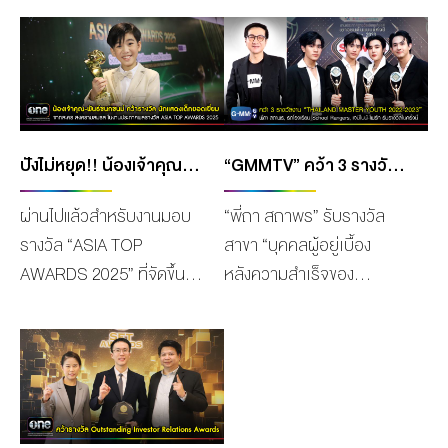
ปังไม่หยุด!! น้องเจ้าคุณ จาก สงครามสมรส คว้ารางวัล นักแสดงเด็กยอดเยี่ยม “ASIA TOP AWARDS 2025”
“GMMTV” คว้า 3 รางวัล งาน “THAILAND MASTER YOUTH 2022-2023” การประกาศรางวัลเชิดชูเกียรติเยาวชนต้นแบบแห่งปี
ผ่านไปแล้วสำหรับงานมอบ
“พี่ถา สถาพร” รับรางวัล
รางวัล “ASIA TOP
สาขา “บุคคลผู้อยู่เบื้อง
AWARDS 2025” ที่จัดขึ้น
หลังความสำเร็จของ
เพื่อส่งเสริมความสัมพันธ์
เยาวชน” “รถโรงเรียน
ของวัฒนธรรมระหว่าง
School Rangers” สาขา
ประเทศในภูมิภาคเอเชีย โดย
“องค์กรต้นแบบส่งเสริม
มอบรางวัลให้กับบุคคลที่มี
พัฒนาเด็กและเยาวชน” “เจมี
ความโดดเด่น มีความ
ไนน์-โฟร์ท” สาขา “นักแสดง