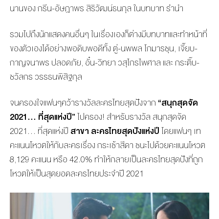
นานของ กรีน-อัษฎาพร สิริวัฒน์ธนกุล ในบทบาท รำนำ
รวมไปถึงนักแสดงคนอื่นๆ ในเรื่องเองก็ต่างมีบทบาทและทำหน้าที่
ของตัวเองได้อย่างพอดิบพอดีทั้ง ตู่-นพพล โกมารชุน, เจี๊ยบ-
กาญจนาพร ปลอดภัย, อั๋น-วิทยา วสุไกรไพศาล และ กระติ๊บ-
ชวัลกร วรรธนพิสิฐกุล
จนครองใจแฟนๆคว้ารางวัลละครไทยสุดปังจาก
“สนุกสุดจัด
2021… ที่สุดแห่งปี”
ไปครอง! สำหรับรางวัล สนุกสุดจัด
2021… ที่สุดแห่งปี
สาขา ละครไทยสุดปังแห่งปี
โดยแฟนๆ เท
คะแนนโหวตให้กับละครเรื่อง กระเช้าสีดา ชนะไปด้วยคะแนนโหวต
8,129 คะแนน หรือ 42.0% ทำให้กลายเป็นละครไทยสุดปังที่ถูก
โหวตให้เป็นสุดยอดละครไทยประจำปี 2021