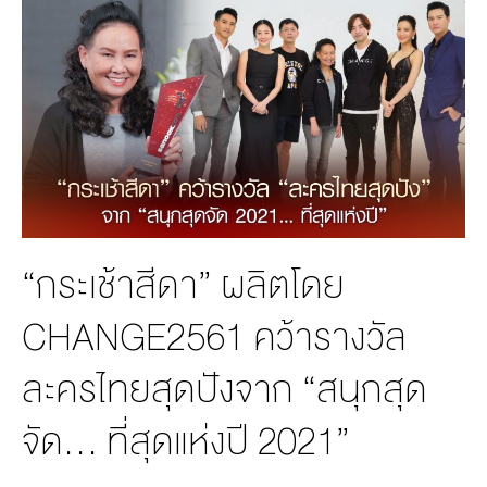
MANAG
BOARD OF
ACTS
MERCH
DIRECTORS
STUDIO
MANAGEMENT
TEAM
ORGANIZATION
CHART
AWARDS
“กระเช้าสีดา” ผลิตโดย
CHANGE2561 คว้ารางวัล
ละครไทยสุดปังจาก “สนุกสุด
จัด… ที่สุดแห่งปี 2021”