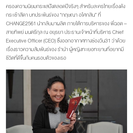
ครองความนิยมกระแสปังตลอดปีจริงๆ สำหรับละครไทยเรื่องดัง
กระเช้าสีดา บทประพันธ์ของ “กฤษณา อโศกสิน” ที่
CHANGE2561 นำกลับมาผลิต ภายใต้การบริหารของ พี่ฉอด –
สายทิพย์ มนตรีกุล ณ อยุธยา ประธานเจ้าหน้าที่บริหาร Chief
Executive Officer (CEO) ซึ่งออกอากาศทางช่องวัน31 ว่าด้วย
เรื่องราวความสัมพันธ์ของ รำนำ ผู้หญิงทะเยอทะยานที่อยากมี
ชีวิตที่ดีขึ้นกับคนรอบตัวของเธอ