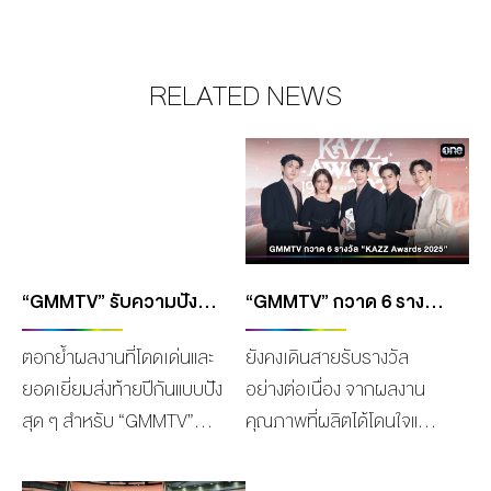
RELATED NEWS
“GMMTV” รับความปังส่งท้ายปี คว้า 8 รางวัล จากเวทีประกาศรางวัล “Y UNIVERSE AWARDS 2024”
“GMMTV” กวาด 6 รางวัล “KAZZ AWARDS 2025” “สกาย-นานิ-เอมี่-มิ้ลค์” คว้ารางวัลที่สุดแห่งปี ซีรีส์ “สายรหัสเทวดา PERFECT 10 LINERS” คว้ารางวัล “MOST TRENDING ON SOCIAL MEDIA” และ “JASP.ER” คว้ารางวัล “ROOKIE ARTIST AWARD”
ตอกย้ำผลงานที่โดดเด่นและ
ยังคงเดินสายรับรางวัล
ยอดเยี่ยมส่งท้ายปีกันแบบปัง
อย่างต่อเนื่อง จากผลงาน
สุด ๆ สำหรับ “GMMTV”
คุณภาพที่ผลิตได้โดนใจและ
คอนเทนต์โพรไวเดอร์ชั้นนำ
ครองความนิยมอันดับหนึ่ง
ของเมืองไทย ในเครือบริษัท
จากแฟนๆ ทั้งชาวไทยและต่าง