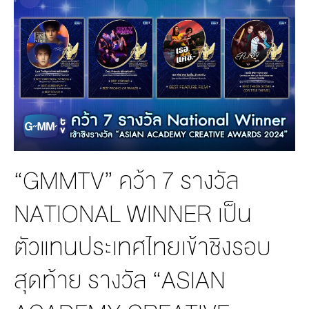
MANAG
BOARD OF
ACTS
MERCH
DIRECTORS
STUDIO
MANAGEMENT
TEAM
ORGANIZATION
CHART
AWARDS
“GMMTV” คว้า 7 รางวัล
NATIONAL WINNER เป็น
ตัวแทนประเทศไทยเข้าชิงรอบ
สุดท้าย รางวัล “ASIAN