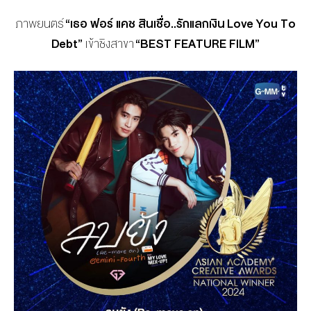
ภาพยนตร์
“เธอ ฟอร์ แคช สินเชื่อ..รักแลกเงิน
Love You To
Debt”
เข้าชิงสาขา
“
BEST FEATURE FILM”