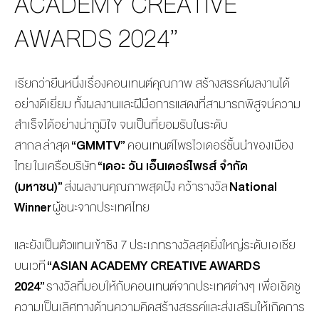
ACADEMY CREATIVE
AWARDS 2024”
เรียกว่ายืนหนึ่งเรื่องคอนเทนต์
คุณภาพ สร้างสรรค์ผลงานได้
อย่างดีเยี่
ยม ทั้งผลงานและฝีมือการแสดงที่
สามารถพิสูจน์ความ
สำเร็จได้อย่
างน่าภูมิใจ จนเป็นที่ยอมรับในระดับ
สากล ล่าสุด
“
GMMTV”
คอนเทนต์โพรไวเดอร์ชั้นนำของเมื
อง
ไทย ในเครือบริษัท
“เดอะ วัน เอ็นเตอร์ไพรส์ จำกัด
(มหาชน)”
ส่งผลงานคุณภาพสุดปัง คว้ารางวัล
National
Winner
ผู้ชนะจากประเทศไทย
และยังเป็นตัวแทนเข้าชิง 7 ประเภทรางวัลสุดยิ่งใหญ่ระดั
บเอเชีย
บนเวที
“
ASIAN ACADEMY CREATIVE AWARDS
2024”
รางวัลที่มอบให้กับคอนเทนต์
จากประเทศต่างๆ เพื่อเชิดชู
ความเป็นเลิศทางด้
านความคิดสร้างสรรค์และส่งเสริ
มให้เกิดการ