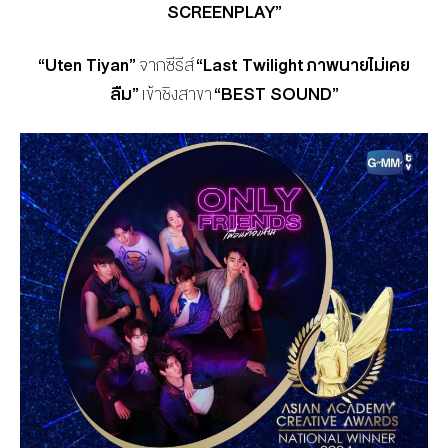
SCREENPLAY”
“
Uten Tiyan
”
จากซีรีส์
“
Last Twilight ภาพนายไม่เคย
ลืม
”
เข้าชิงสาขา
“
BEST SOUND”