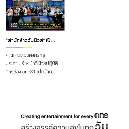
“เดอะ วัน เอ็นเตอร์ไพรส์
ชาติ สำหรับ “GMMTV”
จำกัด (มหาชน)” ที่ยังคงเดิน
คอนเทนต์โพรไวเดอร์ชั้นนำ
สายรับรางวัลอย่างต่อเนื่อง
ของเมืองไทย ในเครือบริษัท
ล่าสุดคว้า 8 รางวัลบนเวที
“เดอะ วัน เอ็นเตอร์ไพรส์
การประกาศรางวัล “Y
จำกัด (มหาชน)” ที่ล่าสุด
“สำนักข่าววันนิวส์” เปิดบ้านต้อนรับ นักศึกษา ป.โท สถาบันบัณฑิตพัฒนบริหารศาสตร์ เข้าเยี่ยมชมสตูดิโอข่าว
UNIVERSE AWARDS
กวาดรางวัลที่สุดแห่งปีถึง 6
คุณเดียว วรตั้งตระกูล
2024” ที่งานนี้มาในธีม
รางวัล ในงานประกาศรางวัล
ประธานเจ้าหน้าที่ฝ่ายปฏิบัติ
“Let’s Celebrate Marriage
ครั้งยิ่งใหญ่ “KAZZ Awards
การช่อง one31 เปิดบ้าน
Equality” เพราะรักคือความ
2025” และ ครบรอบ 19 ปี
ต้อนรับนักศึกษาหลักสูตร
เท่าเทียม โดยมีนักแสดง
KAZZ Magazine จัดโดย
ศิลปศาสตรมหาบัณฑิต
คุณภาพ “จิมมี่ จิตรพล โพธิ
นิตยสาร KAZZ
สาขาวิชานิเทศศาสตร์และ
วิหค, ซี ทวินันท์ อนุกูล
Magazine นิตยสารไลฟ์
นวัตกรรม คณะนิเทศศาสตร์
ประเสริฐ, มาร์ค ภาคิน คุณา
สไตล์และแฟชั่นชั้นนำของคน
และนวัตกรรมการจัดการ
อนุวิทย์” และ “ออฟ นพณัช
รุ่นใหม่ มอบรางวัลให้กับ
สถาบันบัณฑิต
ชัยวิมล” ผู้กำกับฯ มือ
ศิลปิน นักแสดง เพื่อเป็นการ