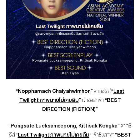
“
Noppharnach Chaiyahwimhon
”
จากซีรีส์
“
Last
Twilight ภาพนายไม่เคยลืม
”
เข้าชิงสาขา
“
BEST
DIRECTION (FICTION)”
“
Pongsate Lucksameepong, Kittisak Kongka
”
จากซี
รีส์
“
Last Twilight ภาพนายไม่เคยลืม
”
เข้าชิงสาขา
“
BEST