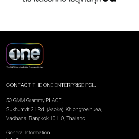
พัฒนบริหารศาสตร์ จำนวน
รางวัล พร้อมด้วย “เบส
เชิดชูเกียรติและเป็นกำลังใจ
20 คน เข้าเยี่ยมชมการถ่าย
กิตติศักดิ์ คงคา” คนเขียนบท
ให้เหล่าคนบันเทิง โดยซีรีส์
ทำ ข่าวช่องวัน เสาร์-อาทิตย์
ฝีมือดี เป็นตัวแทนเข้าร่วม
กระแสฮอตทั่วโลก “สายรหัส
โดยมีพิธีกรข่าว โจ-อรชุน
งานและรับรางวัลในครั้งนี้
เทวดา Perfect 10 Liners”
และ จ๊อย ญาณิน จาก สำนัก
เมื่อวันที่ 17 ธันวาคมที่ผ่าน
คว้ารางวัล “MOST
ข่าววันนิวส์ ปฏิบัติหน้าที่
มา ณ KBank Siam Pic-
TRENDING ON SOCIAL
ขณะถ่ายทำ พร้อมด้วย คุณ
Ganesha สำหรับผลงานและ
MEDIA” ที่ได้รับความนิยม
ปรัชญา ชีพเจริญรัตน์
นักแสดงจาก […]
ถล่มทลาย ทำเอาแฟนๆ ทั้ง
บรรณาธิการบริหารข่าว
ชาวไทยและต่างชาติฟินและ
ออนไลน์ ให้คำแนะนำการ
อินหนักมาก จนกลายเป็นที่
CONTACT THE ONE ENTERPRISE PCL.
ผลิตสื่อของสำนักข่าววันนิ
พูดถึงบนโซเชียลมีเดียมาก
วส์ และแลกเปลี่ยน
50 GMM Grammy PLACE,
ที่สุด โดยมีทีมนักแสดงนำสุด
ประสบการณ์วิชาชีพฯ ให้กับ
Sukhumvit 21 Rd. (Asoke), Khlongtoeinuea,
ฮอต “บุ๊ค กษิดิ์เดช ปลูกผล,
นักศึกษาที่มาศึกษาดูงาน ณ
Vadhana, Bangkok 10110, Thailand
จูเนียร์ ปณชัย ศรีอาริยะ
อาคารจีเอ็มเอ็ม แกรมมี่ เมื่อ
รุ่งเรือง, แซนต้า พงศภัค […]
General Information
8 กรกฎาคม ที่ผ่านมา