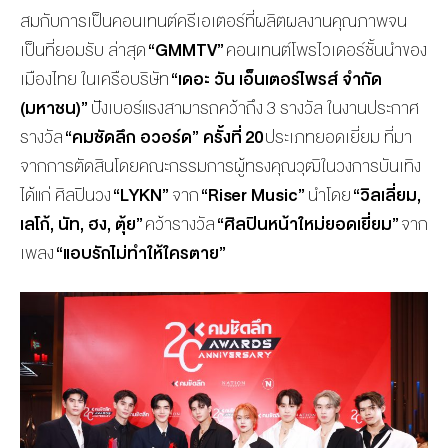
สมกับการเป็นคอนเทนต์ครีเอเตอร์ที่ผลิตผลงานคุณภาพจน
เป็นที่ยอมรับ ล่าสุด
“
GMMTV”
คอนเทนต์โพรไวเดอร์ชั้นนำของ
เมืองไทย ในเครือบริษัท
“เดอะ วัน เอ็นเตอร์ไพรส์ จำกัด
(มหาชน)”
ปังเบอร์แรงสามารถคว้าถึง 3 รางวัล ในงานประกาศ
รางวัล
“คมชัดลึก อวอร์ด” ครั้งที่
20
ประเภทยอดเยี่ยม ที่มา
จากการตัดสินโดยคณะกรรมการผู้ทรงคุณวุฒิในวงการบันเทิง
ได้แก่ ศิลปินวง
“
LYKN”
จาก
“Riser Music”
นำโดย
“วิลเลี่ยม,
เลโก้, นัท, ฮง, ตุ้ย”
คว้ารางวัล
“ศิลปินหน้าใหม่ยอดเยี่ยม”
จาก
เพลง
“แอบรักไม่ทำให้ใครตาย”