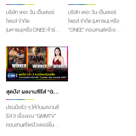
บริษัท เดอะ วัน เอ็นเตอร์
บริษัท เดอะ วัน เอ็นเตอร์
ไพรส์ จำกัด
ไพรส์ จำกัด (มหาชน) หรือ
(มหาชน) หรือ ONEE เข้าร่วม
“ONEE” คอนเทนต์ครีเอ
งานบริษัท จดทะเบียนพบผู้
เตอร์ชั้นนำครบวงจรของ
ลงทุน (Opportunity
ประเทศไทย ได้รับเรตติ้ง 5
Day) ซึ่งจัดโดย
ดาว หรือ ระดับ “ดีเลิศ”
ตลาดหลักทรัพย์แห่ง
(Excellent CG Scoring) ใน
ประเทศไทย เพื่อเปิดโอกาส
การประเมินการกำกับดูแล
ให้นักลงทุนในวงกว้างได้รับ
กิจการประจำปี 2566 จาก
ชมวิสัยทัศน์และแนวโน้มของ
สมาคมส่งเสริมสถาบัน
สุดปัง! ผลงานซีรีส์ “GMMTV” คว้า 3 รางวัลระดับเอเชีย จากเวที “CONTENT ASIA AWARDS 2023”
ธุรกิจ รวมทั้งเปิดโอกาสให้
กรรมการบริษัทไทย (Thai
ปรบมือรัว ๆ ให้กับผลงานซี
ถาม – ตอบ กับผู้บริหาร
IOD) ภายใต้การสนับสนุน
รีส์ 3 เรื่องของ “GMMTV”
ผ่านระบบออนไลน์โดยการ
จากตลาดหลักทรัพย์แห่ง
คอนเทนต์โพรไวเดอร์ชั้นนำ
ถ่ายทอดสด ซึ่งการเปิดเผย
ประเทศไทย ทั้งนี้การสำรวจ
ของเมืองไทย ในเครือบริษัท
ข้อมูลให้กับผู้ลงทุนอย่างเท่า
ด้านการกำกับดูแลกิจการ