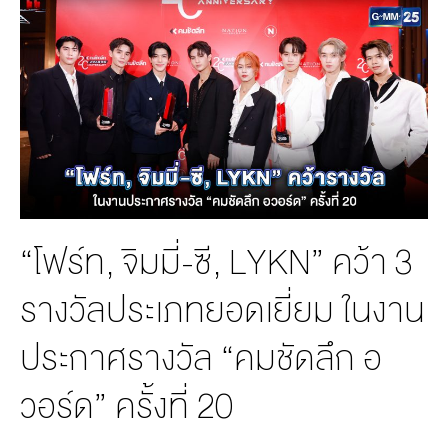
MANAG
BOARD OF
ACTS
MERCH
DIRECTORS
STUDIO
MANAGEMENT
TEAM
ORGANIZATION
CHART
AWARDS
“โฟร์ท, จิมมี่-ซี, LYKN” คว้า 3
รางวัลประเภทยอดเยี่ยม ในงาน
ประกาศรางวัล “คมชัดลึก อ
วอร์ด” ครั้งที่ 20