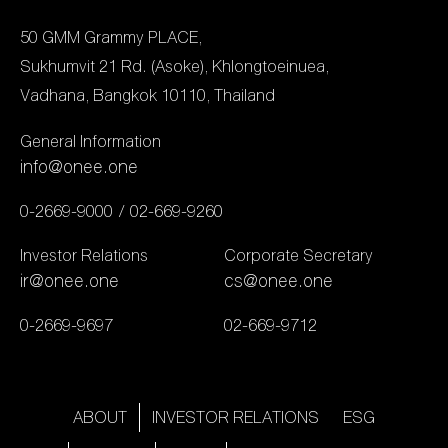
ในเอเชีย มีทั้งคอนเทนต์ที่
กลับมาทำกำไรได้สำเร็จเมื่อ
เพื่อความยั่งยืน หมวดที่ 3
ออกอากาศทางโทรทัศน์
50 GMM Grammy PLACE,
เทียบกับไตรมาสก่อนหน้า
ด้านการเปิดเผยข้อมูลและ
สตรีมเมอร์ และแพลตฟอร์ม
Sukhumvit 21 Rd. (Asoke), Khlongtoeinuea,
โดยมีปัจจัยขับเคลื่อนสำคัญ
ความโปร่งใส และ […]
ออนไลน์ โดยซีรีส์คุณภาพ
Vadhana, Bangkok 10110, Thailand
คือ กลุ่มธุรกิจ Idol
กระแสแรง “Moonlight
Marketing ที่เติบโตอย่าง
General Information
Chicken พระจันทร์มันไก่”
ก้าวกระโดด ทำรายได้พุ่ง
info@onee.one
เสิร์ฟสูตรรักครบรสได้อย่าง
ทะยานไปที่ 805.82 ล้านบาท
ยอดเยี่ยม คว้า Winner
0-2669-9000
02-669-9260
เติบโตขึ้นถึง 38.71% จาก
Gold Award สาขารางวัล
งวดเดียวกันของปีก่อน การ
Investor Relations
Corporate Secretary
“Best LGBTQ+
เติบโตที่แข็งแกร่งนี้สะท้อนถึง
ir@onee.one
cs@onee.one
Programme Made in
ความเป็นผู้นำและความ
0-2669-9697
02-669-9712
Asia” […]
สำเร็จในการบริหารจัดการ
ศิลปินของกลุ่มบริษัท การ
จัดคอนเสิร์ตและอีเวนต์ทั้งใน
ABOUT
INVESTOR RELATIONS
ESG
และต่างประเทศ รวมถึงการ