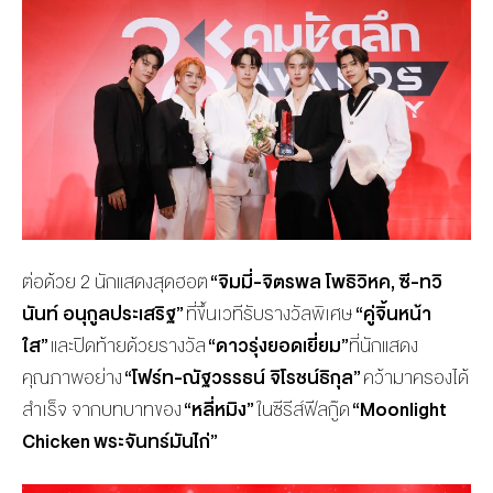
ต่อด้วย 2 นักแสดงสุดฮอต
“จิมมี่-จิตรพล โพธิวิหค
, ซี-ทวิ
นันท์ อนุกูลประเสริฐ”
ที่ขึ้นเวทีรับรางวัลพิเศษ
“คู่จิ้นหน้า
ใส”
และปิดท้ายด้วยรางวัล
“ดาวรุ่งยอดเยี่ยม”
ที่นักแสดง
คุณภาพอย่าง
“โฟร์ท-ณัฐวรรธน์ จิโรชน์ธิกุล”
คว้ามาครองได้
สำเร็จ จากบทบาทของ
“หลี่หมิง”
ในซีรีส์ฟีลกู๊ด
“
Moonlight
Chicken พระจันทร์มันไก่”