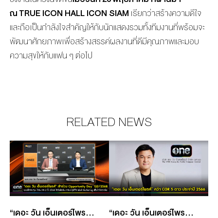
ณ TRUE ICON HALL ICON SIAM
เรียกว่าสร้างความดีใจ
และถือเป็นกำลังใจสำคัญให้กับนักแสดงรวมทั้งทีมงานที่พร้อมจะ
พัฒนาศักยภาพเพื่อสร้างสรรค์ผลงานที่ดีมีคุณภาพและมอบ
ความสุขให้กับแฟน ๆ ต่อไป
RELATED NEWS
“เดอะ วัน เอ็นเตอร์ไพรส์” เข้าร่วม OPPORTUNITY DAY พบนักลงทุน ไตรมาส 2 ปี 2568 โชว์ฟอร์มแกร่ง ธุรกิจ IDOL MARKETING เติบโตโดดเด่น
“เดอะ วัน เอ็นเตอร์ไพรส์” คว้า CGR 5 ดาว ระดับ “ดีเลิศ” ประจำปี 2566