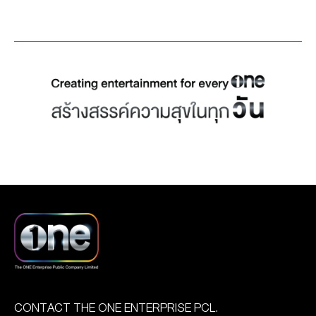
“เดอะ วัน เอ็นเตอร์ไพรส์
เทียม (Fair Disclosure) นับ
ของบริษัทจดทะเบียนไทย
จำกัด (มหาชน)” ที่ประสบ
เป็นส่วนหนึ่งของการกำกับ
ประจำปี 2566 (Corporate
ความสำเร็จดีเยี่ยม คว้า
ดูแลกิจการที่ดี (Good
Governance Report of
รางวัลผลงานยอดเยี่ยม
Governance) ภายใต้
Thai Listed Companies
ระดับเอเชีย จากเวที
นโยบาย ESG สามารถรับ
2023 :CGR) มีบริษัทจด
“Content Asia Awards
ชม Opportunity Day ย้อน
ทะเบียนเข้าร่วมการประเมิน
2023” ครั้งที่ 4 ประจำปี
หลังได้ที่
รวมทั้งสิ้น 782 บริษัท และ
2023 จัดขึ้นที่ประเทศไทย
: https://www.youtube.com/watch?
เป็นการประเมินภายใต้
เมื่อวันที่ 24 สิงหาคม 2566
v=nf2Hdhji1K0 โดยบริษัทฯ
เกณฑ์ใหม่ 4 หมวด ที่เข้ม
มาครองได้สำเร็จ ซึ่งจัดโดย
ได้นำเสนอข้อมูลผลประกอบ
งวดยิ่งขึ้น คือ หมวดที่ 1 ด้าน
นิตยสาร ContentAsia เพื่อ
การของไตรมาส 2 ปี 2568 ซึ่ง
สิทธิของผู้ถือหุ้น และการ
มอบรางวัลให้กับผลงานและ
มีรายได้รวม 1,789.33 ล้าน
ปฏิบัติต่อผู้ถือหุ้นอย่างเท่า
บุคคลในแวดวงบันเทิงทั้ง
บาท เพิ่มขึ้น 5.42% เมื่อ
เทียมกัน หมวดที่ 2 ด้านการ
เบื้องหน้าและเบื้องหลัง ซึ่งผู้
เทียบกับปีก่อน และมีกำไร
คำนึงถึงบทบาทของผู้มีส่วน
ชนะในปีนี้มาจาก 12 ประเทศ
สุทธิ 86.61 ล้านบาท พลิก
ได้เสียและการพัฒนาธุรกิจ
CONTACT THE ONE ENTERPRISE PCL.