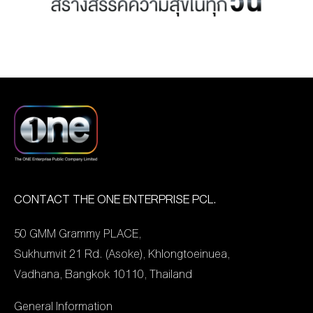
ด้วย โค้ชเช-ชัชชัย เช หัวหน้า
ในวันที่ 5 กันยายน 2567
สิงคโปร์ พร้อมนำซีรีส์สุด
ผู้ฝึกสอนนักกีฬาเทควันโด
และบริษัทฯ มีกำหนดจ่าย
ฮิตจากฝั่ง Mediacorp TV
ทีมชาติไทย ที่ให้เกียรติมา
ปันผลในวันที่ 20 กันยายน
เรื่อง A Quest to Heal มา
ออกรายการ “รอบวัน” เมื่อ
2567 เพื่อเป็นการขอบคุณผู้
ออกอากาศทางช่องGMM
วันพุธที่ 14 สิงหาคม ที่ผ่าน
ถือหุ้นที่ให้ความไว้วางใจใน
25 งานนี้ คุณระฟ้า ดำรง
มา ณ จีเอ็มเอ็ม สตูดิโอ
การบริหารงาน และมีความ
ชัยธรรม ประธานเจ้าหน้าที่
ท่ามกลางบรรยากาศที่เต็ม
เชื่อมั่นในการดำเนินธุรกิจ
การตลาด กลุ่มบริษัท เดอะ
เปี่ยมไปด้วยความอบอุ่น และ
ของบริษัท เดอะ วัน เอ็น
วัน เอ็นเตอร์ไพรส์ จำกัด
ภาคภูมิใจไปกับความสำเร็จ
เตอร์ไพรส์ จำกัด (มหาชน)
(มหาชน) ผู้บริหารคนเก่งที่
ที่ยิ่งใหญ่ของน้องเทนนิส ที่
อย่างดีเสมอมา อีกทั้งกลุ่ม
ให้ความสำคัญในการ
CONTACT THE ONE ENTERPRISE PCL.
สร้างประวัติศาสตร์ เป็น
เดอะ วัน เอ็นเตอร์ไพรส์ ยัง
บริหารธุรกิจอย่างรอบด้าน
นักกีฬาไทยคนแรกที่คว้า
50 GMM Grammy PLACE,
คงยึดมั่นความเป็น Content
ได้กล่าวถึงความร่วมมือสุด
เหรียญทองโอลิมปิกสอง
Sukhumvit 21 Rd. (Asoke), Khlongtoeinuea,
Creator & […]
ยิ่งใหญ่ในครั้งนี้ให้ฟังว่า
สมัยติดต่อกัน
Vadhana, Bangkok 10110, Thailand
“เป็นความตั้งใจของกลุ่ม
“เดอะ […]
General Information