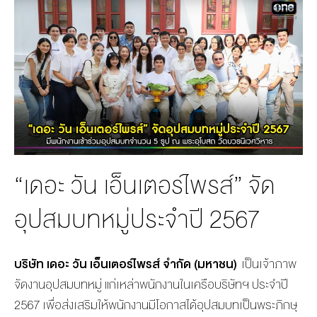
MANAG
BOARD OF
ACTS
MERCH
DIRECTORS
STUDIO
MANAGEMENT
TEAM
ORGANIZATION
CHART
AWARDS
“เดอะ วัน เอ็นเตอร์ไพรส์” จัด
อุปสมบทหมู่ประจำปี 2567
บริษัท เดอะ วัน เอ็นเตอร์ไพรส์ จำกัด (มหาชน)
เป็นเจ้าภาพ
จัดงานอุปสมบทหมู่ แก่เหล่าพนักงานในเครือบริษัทฯ ประจำปี
2567
เพื่อส่งเสริมให้พนักงานมี
โอกาสได้อุปสมบทเป็นพระภิกษุ