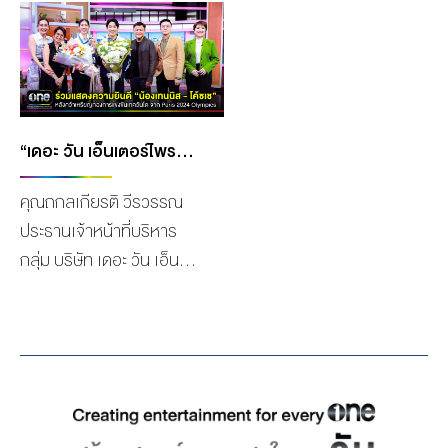
วงจรของประเทศไทย
ครบทุกแพลตฟอร์มในการ
ประกาศจ่ายปันผลระหว่าง
รับชมทุกช่องทาง เพื่อตอบ
กาลจากผลประกอบการ
สนองไลฟ์สไตล์ผู้ชมทุกกลุ่ม
งวดครึ่งปีแรก 0.08 บาทต่อ
เป้าหมาย ทั่วประเทศมาโดย
หุ้น จากกำไรสะสมตามงบ
ตลอด ล่าสุดบริษัท เดอะ วัน
การเงินเฉพาะกิจการที่ยังไม่
เอ็นเตอร์ไพรส์ จำกัด
“เดอะ วัน เอ็นเตอร์ไพรส์” ร่วมแสดงความยินดี “น้องเทนนิส – โค้ชเช” หลังคว้าเหรียญทองจากการแข่งขันเทควันโด จาก PARIS 2024 OLYMPICS
ได้จัดสรร ณ วัน
(มหาชน) หรือ ONEE ยังโชว์
คุณถกลเกียรติ วีรวรรณ
ที่ 30 มิถุนายน 2567 บริษัท
ศักยภาพความแข็งแกร่ง
ประธานเจ้าหน้าที่บริหาร
เดอะ วัน เอ็นเตอร์ไพรส์
ขยายฐานคนดูไปสู่ตลาดต่าง
กลุ่ม บริษัท เดอะ วัน เอ็น
จำกัด (มหาชน) แถลงเมื่อวัน
ประเทศ ประกาศจับมือกับ
เตอร์ไพรส์ จำกัด (มหาชน)
ที่ 23 สิงหาคมที่ผ่านมาว่า ที่
บริษัท Mediacorp TV
ให้การต้อนรับ และมอบช่อ
ประชุมคณะกรรมการมีมติ
Singapore Pte Ltd. (มีเดีย
ดอกไม้แสดงความยินดีกับ
จ่ายปันผลเป็นเงินสด หุ้นละ
คอร์ป ทีวี) ผู้ผลิตสื่อทีวียักษ์
เทนนิส-พาณิภัค วงศ์พัฒน
0.08 บาท หรือรวมเป็นเงิน
ใหญ่ในประเทศสิงคโปร์ เพื่อ
กิจ ฮีโร่เหรียญทองโอลิมปิก
190,500,000 บาท ทั้งนี้
ส่งคอนเทนต์ละครดังจาก
2024 ณ กรุงปารีส พร้อม
onee จะขึ้นเครื่องหมาย XD
ช่องวัน 31 ไปออกอากาศที่