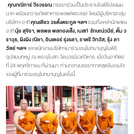
,
คุณกณิการ์ วีรวรรณ
ภรรยาร่วมเป็นประธานในพิธี
ปลงผม
นาค พร้อมถวายภัตตาหารเพลแด่พระสงฆ์
โดยมีผู้บริหารกลุ่ม
บริษัทฯ อาทิ
คุณเดียว วรตั้งตระกูล ฯลฯ
รวมถึงเหล่านักแสดง
อาทิ
นุ้ย สุจิรา, พลพล พลกองเส็ง, เบสท์ รักษณ์วนีย์, ตั้ม ว
ราวุธ, ผิงผิง ณิชา, อินเตอร์ รุ่งรดา, ราตรี วิทวัส, รุ้ง ลา
วัลย์ ฯลฯ
และพนักงานบริษัทฯมาร่วมอนุ
โมทนาบุญในพิธี
อุปสมบทหมู่ ณ พระอุโบสถ วัดบวรนิเวศวิหาร เมื่อวันอาทิตย์
ที่ 24 พฤศจิกายน ที่ผ่านมา ท่ามกลางบรรยากาศสุดอิ่
มเอมใจ
ของผู้ที่มาร่วมอนุ
โมทนาบุญในครั้งนี้