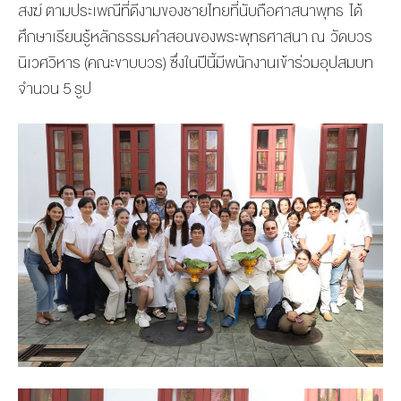
สงฆ์ ตามประเพณีที่ดีงามของชายไทยที่
นับถือศาสนาพุทธ ได้
ศึกษาเรียนรู้หลั
กธรรมคำสอนของพระพุทธศาสนา
ณ วัดบวร
นิเวศวิหาร (คณะขาบบวร) ซึ่งในปีนี้มีพนักงานเข้าร่วมอุ
ปสมบท
จำนวน 5 รูป