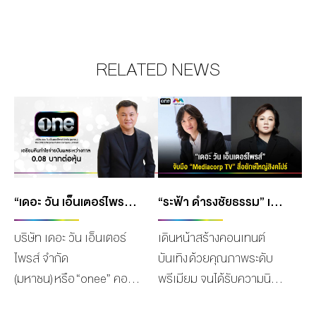
RELATED NEWS
“เดอะ วัน เอ็นเตอร์ไพรส์” คืนกำไร เคาะจ่ายปันผลระหว่างกาล 0.08 บาทต่อหุ้น
“ระฟ้า ดำรงชัยธรรม” เผยความร่วมมือ ส่งคอนเทนต์ละครดัง ช่องวัน31 ออกอากาศครบทั้ง TV และ OTT พร้อมนำซีรีส์ฮิตลงจอ GMM 25
บริษัท เดอะ วัน เอ็นเตอร์
เดินหน้าสร้างคอนเทนต์
ไพรส์ จำกัด
บันเทิง ด้วยคุณภาพระดับ
(มหาชน) หรือ “onee” คอน
พรีเมียม จนได้รับความนิยม
เทนต์ครีเอเตอร์ชั้นนำครบ
มาอย่างต่อเนื่อง ครอบคลุม