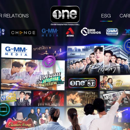
R RELATIONS
ESG
CAR
COMPANIES
PROD
one31
GMM TV
M
CHANGE2561
L
GMM MEDIA
S
GMM STUDIOS
A
EXACT SCENARIO
ACTS STUDIO