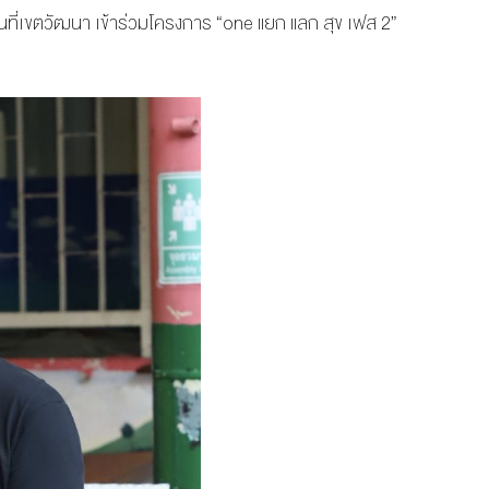
ื้นที่เขตวัฒนา เข้าร่วมโครงการ “one แยก แลก สุข เฟส 2”