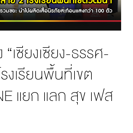
ง “เซียงเซียง-ธรรศ-
รงเรียนพื้นที่เขต
NE แยก แลก สุข เฟส