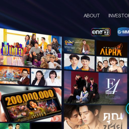
ABOUT
INVESTO
ABOUT
CORPORATE
COMPANY’S BUSINESS
OUR VISION & MISSION
COMPANY BACKGROUND
LETTER FROM GROUP CEO
BOARD OF DIRECTORS
MANAGEMENT TEAM
ORGANIZATION CHART
AWARDS