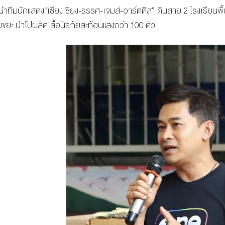
” นำทีมนักแสดง“เซียงเซียง-ธรรศ-เจมส์-อาร์ตติส”เดินสาย 2 โรงเรียนพ
มขยะ นำไปผลิตเสื้อนิรภัยสะท้อนแสงกว่า 100 ตัว