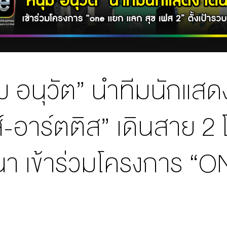
่ม อนุวัต” นำทีมนักแสด
์-อาร์ตติส” เดินสาย 2 โ
า เข้าร่วมโครงการ “O