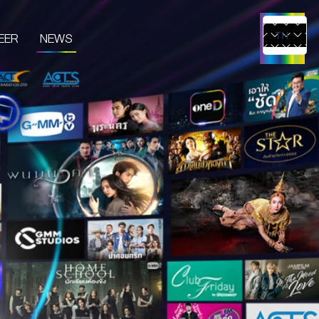
EER
NEWS
TH
EN
UCTS & SERVICES
CONTENT CREATOR
EDIA
IVE & EVENT
TUDIO RENTAL
RTIST MANAGEMENT
MERCHANDISE