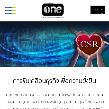
TH
EN
ABOUT
CORPORATE
COMPANIES
PRODUCTS 
SERVICES
COMPANY’S
one31
CONTE
BUSINESS
GMM TV
CREAT
OUR VISION &
CHANGE2561
MEDIA
MISSION
GMM MEDIA
การขับเคลื่อนธุรกิจเพื่อความยั่งยืน
LIVE & 
COMPANY
GMM
STUDIO
BACKGROUND
STUDIOS
นอกเหนือจากกิจการ ผลิตคอนเทนต์ เพื่อสร้างสรรค์ความบัน
RENTAL
LETTER FROM
EXACT
เทิงอย่
างมีคุณภาพ ที่ครบวงจรในทุกๆ ด้าน บนอุตสาหกรรมทีวี
ARTIST
GROUP CEO
SCENARIO
ดิจิทัลแล้ว กลุ่มบริษัท เดอะ วัน เอ็นเตอร์ไพรส์ จำกัด (มหาชน)