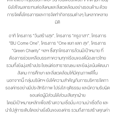
MANAG
BOARD OF
ACTS
ยังใส่ใจผลกระทบต่อสังคมและสิ่
งแวดล้อมอย่างรอบด้าน ด้วย
MERCH
DIRECTORS
STUDIO
การจัดตั้งโครงการและการจั
ดทำกิจกรรมต่างๆ ในหลากหลาย
MANAGEMENT
มิติ
TEAM
ORGANIZATION
อาทิ โครงการ “วันสร้างสุข”, โครงการ “ครูอาสา”, โครงการ
CHART
“BU Come One”, โครงการ “One แยก แลก สุข”, โครงการ
AWARDS
“Green Charity” ฯลฯ ซึ่งทุกโครงการล้วนมีเป้าหมาย ที่
ต้องการช่วยเหลื
อบรรเทาความทุกข์ร้อนของพี่น้
องชาวไทย
รวมทั้งยังมุ่งสร้างประโยชน์ต่
อสาธารณชน และยังมุ่งเน้นพัฒนา
สังคม การศึกษา และสิ่งแวดล้อมให้มีคุณภาพดีขึ้
น
นอกจากนี้ กลุ่มบริษัทฯ ยังให้ความสำคัญกับการบริหารจั
ดกา
รองค์กรอย่างมีประสิทธิภาพ โปร่งใส ยุติธรรม และมีความรับผิด
ชอบต่อผู้มีส่
วนได้ส่วนเสียทุกฝ่าย
โดยมีเป้าหมายหลักเพื่อสร้
างความเชื่อมั่น ความน่าเชื่อถือ และ
นำไปสู่การเติบโตอย่างยั่งยื
นขององค์กร รวมถึงการสร้างคุณค่า