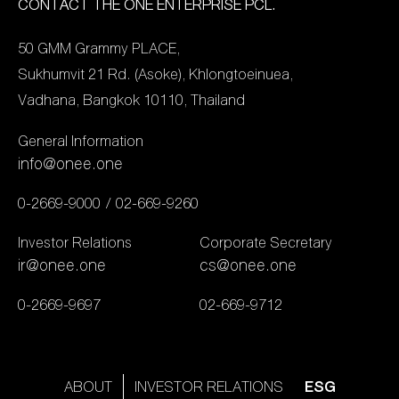
กิจกรรม “ส่งแรงใจ ให้คุณมี
CONTACT THE ONE ENTERPRISE PCL.
แฮง” ขึ้น โดยครั้งนี้เป็นครั้งที่
50 GMM Grammy PLACE,
2 เพื่อที่จะขอเป็นส่วนหนึ่งใน
Sukhumvit 21 Rd. (Asoke), Khlongtoeinuea,
การมอบกำลังใจในการ
Vadhana, Bangkok 10110, Thailand
ทำงานและการใช้ชีวิตให้แก่
กลุ่มผู้ใช้แรงงาน ที่ต้องเดิน
General Information
ทางเข้ามาเพื่อสู้ชีวิตและตาม
info@onee.one
ฝันในเมืองใหญ่ โดยครั้งแรก
0-2669-9000
02-669-9260
จัดขึ้นเมื่อ 29 มิ.ย. ที่ผ่านมา
โดยได้หนุ่ม “ตรี-ชัยณรงค์”
Investor Relations
Corporate Secretary
และ “เบลล์-นิภาดา” 2 นัก
ir@onee.one
cs@onee.one
แสดงจากละครเรื่อง “ดอก
0-2669-9697
02-669-9712
หญ้าป่าคอนกรีต” ก็ได้มีการ
ลงพื้นที่จัดกิจกรรมดังกล่าว
ขึ้น ณ ไซต์ก่อสร้างสาย
ABOUT
INVESTOR RELATIONS
ESG
พระราม 3 – ดาวคะนอง