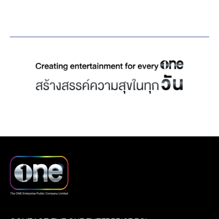
การสู้ชีวิตของกลุ่มผู้ใช้
แรงงานจากต่างจังหวัด ที่ถูก
โชคชะตาพัดพาให้ต้องมา
ต่อสู้และทำงานในเมืองหลวง
งานนี้บอกได้เลยว่า เนื้อหา
ในละครยังได้มอบ “ความ
หวัง” และ “กำลังใจ” ให้แก่ทุก
คน จนสามารถคว้าเรตติ้ง
มาได้อย่างสวยงาม และเป็น
เครื่องการันตีถึงความยืน 1
ของละคร 1 ทุ่มช่องวันอีก
ด้วย ด้วยกระแสตอบรับที่ดี
ของละครเรื่องนี้ ทางช่อง
วัน31 และละคร “ดอกหญ้า
ป่าคอนกรีต” จึงได้มีการจัด