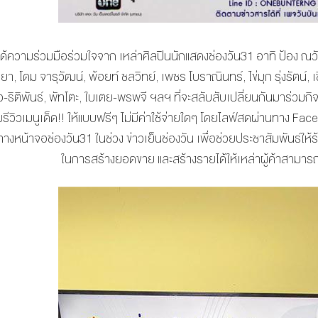
งได้ความร่วมมือร่วมใจจาก เหล่าศิลปินนักแสดงช่องวัน31 อาทิ ป้อง ณวัฒ
า, โดม จารุวัฒน์, พ้อยท์ ชลวิทย์, เพชร โบราณินทร์, ไข่มุก รุ่งรัตน์,
, คิว-ธิติพันธ์, พัทโตะ, ใบเตย-พรพจี ฯลฯ ที่จะสลับสับเปลี่ยนกันมาร่ว
ีวิวเมนูเด็ด!! ให้แบบฟรีๆ ไม่มีค่าใช้จ่ายใดๆ โดยไลฟ์สดผ่านทาง Face
างหน้าจอช่องวัน31 ในช่วง ข่าวเย็นช่องวัน เพื่อช่วยประชาสัมพันธ์ให้
ในการสร้างยอดขาย และสร้างรายได้ให้เหล่าผู้ค้าสามารถยื