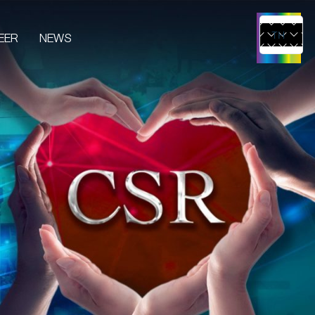
EER
NEWS
TH
EN
UCTS & SERVICES
CONTENT CREATOR
EDIA
IVE & EVENT
TUDIO RENTAL
RTIST MANAGEMENT
MERCHANDISE