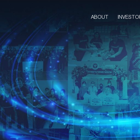
ABOUT
INVESTO
ABOUT
CORPORATE
COMPANY’S BUSINESS
OUR VISION & MISSION
COMPANY BACKGROUND
LETTER FROM GROUP CEO
BOARD OF DIRECTORS
MANAGEMENT TEAM
ORGANIZATION CHART
AWARDS