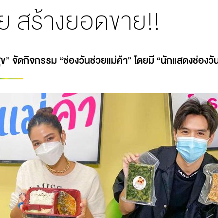
ย สร้างยอดขาย!!
ุข” จัดกิจกรรม “ช่องวันช่วยแม่ค้า” โดยมี “นักแสดงช่อง