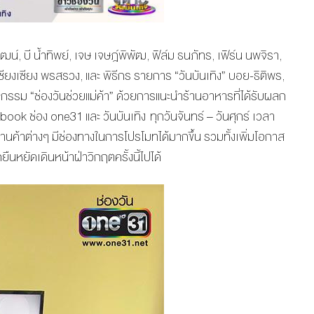
น์, บี น้ำทิพย์, เจษ เจษฎ์พิพัฒ, ฟิล์ม ธนภัทร, เฟิร์น นพจิรา,
 เซียงเซียง พรสรวง, และ พิธีกร รายการ “วันบันเทิง” บอย-ธิติพร,
มกิจกรรม “ช่องวันช่วยแม่ค้า” ด้วยการแนะนำร้านอาหารที่ได้รับผลก
book ช่อง one31 และ วันบันเทิง ทุกวันจันทร์ – วันศุกร์ เวลา
ร้านค้าต่างๆ มีช่องทางในการโปรโมทได้มากขึ้น รวมทั้งเพิ่มโอกาส
นหยัดเดินหน้าฝ่าวิกฤตครั้งนี้ไปได้