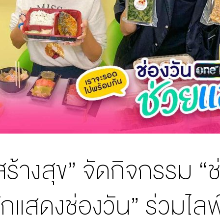
สร้างสุข” จัดกิจกรรม “ช
นักแสดงช่องวัน” ร่วมไล