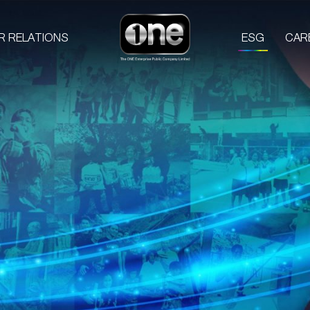
R RELATIONS
ESG
CAR
COMPANIES
PROD
one31
GMM TV
M
CHANGE2561
L
GMM MEDIA
S
GMM STUDIOS
A
EXACT SCENARIO
ACTS STUDIO