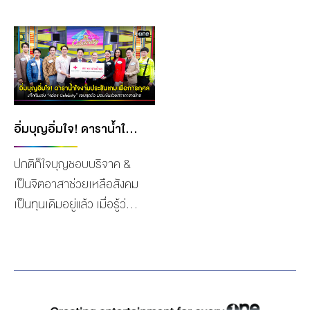
Power Of Song Concert
อิทธิพลของพายุ “บัวลอย“
คอนเสิร์ตเพลงเพราะ ที่จัด
ส่งผลให้หลายอำเภอน้ำท่วม
ขึ้นโดย สภากาชาดไทย ร่วม
ฉับพลันและน้ำป่าไหลหลาก
กับ ช่องone31 โดยได้รับ
ล่าสุดโครงการ “วันสร้างสุข”
การสนับสนุนบทเพลงจาก
โดย กลุ่ม เดอะ วัน เอ็นเตอร์
GMM GRAMMY ซึ่ง
ไพรส์ ร่วมกับ มูลนิธิเรวัต
คอนเสิร์ตครั้งนี้มี
พุทธินันทน์ ได้ลงพื้นที่ช่วย
อิ่มบุญอิ่มใจ! ดาราน้ำใจงามประชันเกมเพื่อการกุศล แท็คทีมแข่ง “4ต่อ4 CELEBRITY” แบบสุดตัว มอบเงินช่วยสภากาชาดไทย
วัตถุประสงค์เพื่อมอบชั่วโมง
เหลือชาวบ้าน จ.อุตรดิตถ์ ที่
ปกติก็ใจบุญชอบบริจาค &
แห่งความสุข ชูใจผู้สูงวัย
ได้รับความเดือดร้อนจากน้ำ
เป็นจิตอาสาช่วยเหลือสังคม
ช่วยผ่อนคลายให้กลุ่มผู้สูง
ท่วมขัง รวมถึงระดับน้ำจาก
เป็นทุนเดิมอยู่แล้ว เมื่อรู้ว่า
อายุ ที่เข้ารับชมจำนวนกว่า
แม่น้ำน่านที่เพิ่มสูงขึ้น นำทีม
“สภากาชาดไทย” ร่วมกับ
300 คน ด้วยบทเพลงเพราะ
โดย คุณเดียว วรตั้งตระกูล
รายการ “4ต่อ4 Celebrity”
จากศิลปิน Generation ใหม่
ประธานเจ้าหน้าที่ฝ่ายปฏิบัติ
จัดแมทช์แข่งขันการกุศล เพื่อ
จากรายการ The Golden
การช่องวัน31 และรักษาการ
นำรายได้จากการแข่งขัน
Song ร่วมกับผู้เข้าแข่งขัน
ผู้อำนวยการสำนักข่าววันนิ
ทั้งหมด สบทบทุนช่วย
ศิษย์เก่าจุฬา จากซีซั่น 6 และ
วส์ พร้อมด้วย ก้อง–วิทยา