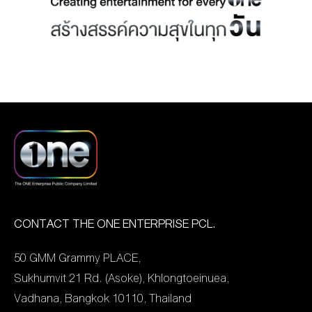
ภารกิจเนื่องในโอกาสครบ
แพทย์พยาบาลจากการ
นักแสดงหนุ่มจากละคร
รอบวันสถาปนา
แข่งขัน TRC the Singer
ทายาทหมายเลข 1 และสอง
สภากาชาดไทยครบ 131 ปี
Contest 2023
ศิลปินจาก The star อาร์ต
งานนี้เหล่าดาราจิตอาสาไม่
สภากาชาดไทย หรือ
ติส–ธนากรณ์, ปังปอนด์–
รอช้า พร้อมใจมาประชันเกม
โครงการประกวดร้องเพลง
สุริยกุล รวมถึง ยศ–ณัฏฐ์
นี้กันแบบใจเกิน100 ประเดิม
สำหรับบุคลากร
ศรุต พิธีกรข่าวจากสำนัก
ด้วยทีม “คนหล่อใจบุญ” นำ
สภากาชาดไทย โดยได้รับ
ข่าววันนิวส์ ที่เดินทางไปมอบ
โดย หมอก้อง, ลี-ฐานัฐพ์,
เกียรติจากคุณเตช บุนนาค
ถุงยังชีพจำนวนกว่า 500 ชุด
ไต้ฝุ่น-กนกฉัตร, เต๋า ภูศิลป์
เลขาธิการสภากาชาดไทย
และจัดซื้ออุปกรณ์ที่จำเป็น
ที่เลือกมอบเงินบริจาคให้กับ
เป็นประธานเปิดงานพร้อม
ต่อการดำรงชีพ ซึ่งเป็นน้ำใจ
โครงการ “ค้นหาพาร์กินสัน
ถ่ายภาพร่วมกับ คุณจิราพร
ที่ประชาชนทั่วประเทศ
CONTACT THE ONE ENTERPRISE PCL.
พาผู้ป่วยพบแพทย์” ปะทะกับ
ศรีสอ้าน ผู้อำนวย การ
บริจาคเข้ามาผ่านโครงการ
ทีม “อาสาใจงาม” นำทีมโดย
50 GMM Grammy PLACE,
สำนักสารนิเทศและสื่อสาร
วันสร้างสุข นำไปมอบให้กับ
ใหญ่-ฝันดี, เล็ก-ฝันเด่น,
Sukhumvit 21 Rd. (Asoke), Khlongtoeinuea,
องค์กรสภากาชาดไทย,
ชาวบ้านในตำบลทองแสนขัน
พิมพ์-พิมพ์พรรณ, ไข่มุก-รุ่ง
Vadhana, Bangkok 10110, Thailand
รศ.นพ.ฉันชาย สิทธิพันธุ์ ผู้
ที่ส่วนใหญ่ยังอาศัยอยู่บ้าน