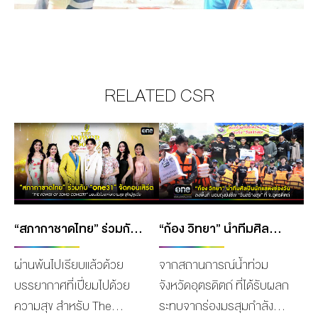
RELATED CSR
“สภากาชาดไทย” ร่วมกับ “ช่อง ONE31” จัดคอนเสิร์ต THE POWER OF SONG CONCERT มอบชั่วโมงแห่งความสุข ชูใจผู้สูงวัย
“ก้อง วิทยา” นำทีมศิลปินนักแสดงช่องวัน ลงพื้นที่ด่วน!! มอบถุงยังชีพ “วันสร้างสุข” ให้ชาวบ้าน จ.อุตรดิตถ์
ผ่านพ้นไปเรียบแล้วด้วย
จากสถานการณ์น้ำท่วม
บรรยากาศที่เปี่ยมไปด้วย
จังหวัดอุตรดิตถ์ ที่ได้รับผลก
ความสุข สำหรับ The
ระทบจากร่องมรสุมกำลังแรง