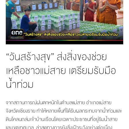
MANAG
BOARD OF
ACTS
MERCH
DIRECTORS
STUDIO
MANAGEMENT
TEAM
ORGANIZATION
CHART
“วันสร้างสุข” ส่งสิ่งของช่วย
AWARDS
เหลือชาวแม่สาย เตรียมรับมือ
น้ำท่วม
จากสถานการณ์ฝนตกหนักในตำบลแม่สาย อำเภอแม่สาย
จังหวัดเชียงราย ทำให้หลายพื้นที่ได้รับผลกระทบจากน้ำท่วมและ
ดินโคลนถล่มเข้าบ้านเรือนโดยเฉพาะประชาชนที่อยู่ริมน้ำสาย
และเขตเทศบาล ล่าสุดทางการยังสั่งเฝ้าระวังอย่างต่อเนื่อง