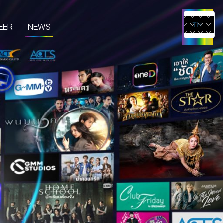
EER
NEWS
TH
EN
UCTS & SERVICES
CONTENT CREATOR
EDIA
IVE & EVENT
TUDIO RENTAL
RTIST MANAGEMENT
MERCHANDISE