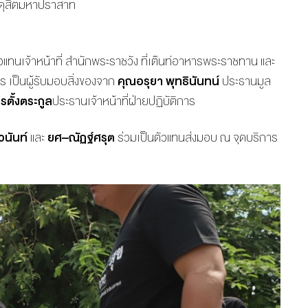
่งดุสิตมหาปราสาท
ตัวแทนเจ้าหน้าที่ สำนักพระราชวัง ที่เต๊นท์อาหารพระราชทาน และ
เป็นผู้รับมอบสิ่งของจาก
คุณอรุยา
พุทธินันทน์
ประธานมูล
รตั้งตระกูล
ประธานเจ้าหน้าที่ฝ่ายปฏิบัติการ
วนันท์
และ
ยศ
–
ณัฏฐ์ศรุต
ร่วมเป็นตัวแทนส่งมอบ ณ จุดบริการ