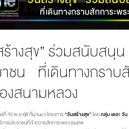
สร้างสุข” ร่วมสนับสนุน
ชาชน ที่เดินทางกราบ
้องสนามหลวง
ร์ที่
10
พ
.
ย
.68
ที่ผ่านมา โครงการ
“
วันสร้างสุข
”
โดย
กลุ่ม
เดอะ
วัน
ริการประชาชนที่เข้าถวายสักการะพระบรมศพ