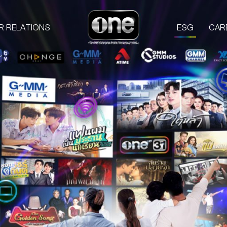
R RELATIONS
ESG
CAR
COMPANIES
PROD
one31
GMM TV
M
CHANGE2561
L
GMM MEDIA
S
GMM STUDIOS
A
EXACT SCENARIO
ACTS STUDIO