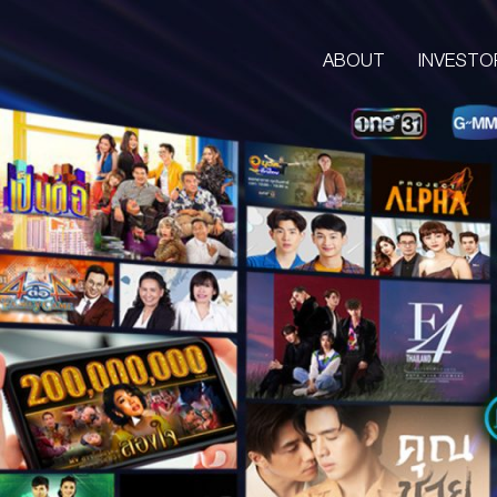
ABOUT
INVESTO
ABOUT
CORPORATE
COMPANY’S BUSINESS
OUR VISION & MISSION
COMPANY BACKGROUND
LETTER FROM GROUP CEO
BOARD OF DIRECTORS
MANAGEMENT TEAM
ORGANIZATION CHART
AWARDS