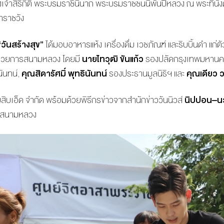
เจ้าสิริกิติ์ พระบรมราชินีนาถ พระบรมราชชนนีพันปีหลวง ณ พระที่นั
ราชวัง
“
วันสร้างสุข
”
ได้มอบอาหารแห้ง เครื่องดื่ม เวชภัณฑ์ และริบบิ้นดำ แก่
อำนวยการสนามหลวง โดยมี
นายไทวุฒิ
ขันแก้ว
รองปลัดกรุงเทพมหานคร 
นันทน์
,
คุณสิดารัศมิ์
พุทธินันทน์
รองประธานมูลนิธิฯ และ
คุณเดียว
ว
มสิบเอ็ด จำกัด พร้อมด้วยพิธีกรข่าวจากสำนักข่าววันนิวส์
นิปปอน
–
น
งสนามหลวง