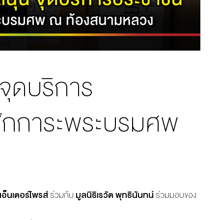
 จุดบริการ
สักการะพระบรมศพ
เอ็นเตอร์ไพรส์
ร่วมกับ
มูลนิธิเรวัต
พุทธินันทน์
ร่วมมอบของ