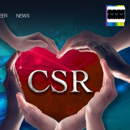
EER
NEWS
TH
EN
UCTS & SERVICES
CONTENT CREATOR
EDIA
IVE & EVENT
TUDIO RENTAL
RTIST MANAGEMENT
MERCHANDISE