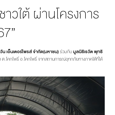
้องชาวใต้ ผ่านโครงการ
567”
ะ วัน เอ็นเตอร์ไพรส์ จำกัด(มหาชน)
ร่วมกับ
มูลนิธิเรวัต พุทธิ
าเรือ ต.โคกโพธิ์ อ.โคกโพธิ์ จากสถานการณ์อุทกภัยทางภาคใต้ที่ได้