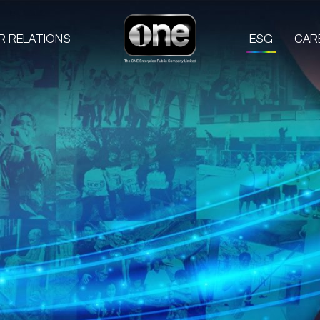
R RELATIONS
ESG
CAR
COMPANIES
PROD
one31
GMM TV
M
CHANGE2561
L
GMM MEDIA
S
GMM STUDIOS
A
EXACT SCENARIO
ACTS STUDIO