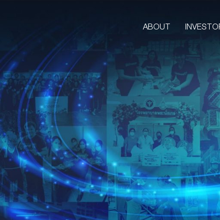
ABOUT
INVESTO
ABOUT
CORPORATE
COMPANY’S BUSINESS
OUR VISION & MISSION
COMPANY BACKGROUND
LETTER FROM GROUP CEO
BOARD OF DIRECTORS
MANAGEMENT TEAM
ORGANIZATION CHART
AWARDS