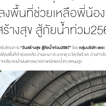
 ลงพื้นที่ช่วยเหลือพี่น
สร้างสุข สู้ภัยน้ำท่วม2
ำหรับโครงการ
“วันสร้างสุข สู้ภัยน้ำท่วม2567”
โดย
กลุ่มบริษัท เดอ
ุดได้ลงพื้นที่เข้าช่วยเหลือ บ้านชะเมา ต.นาเกตุ อ.โคกโพธิ์ และ บ้านท่
ากปริมาณน้ำฝนตกลงมาอย่างหนักและน้ำทะเลหนุนสูง