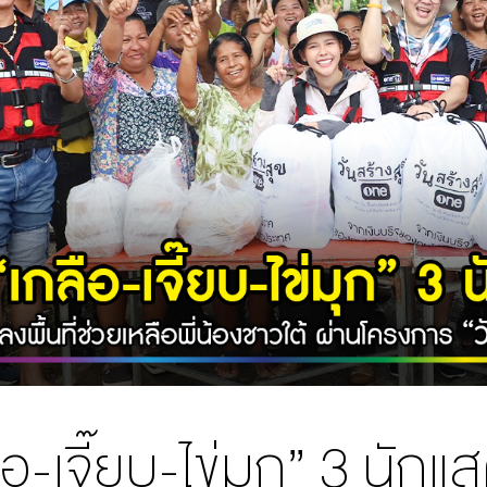
ือ-เจี๊ยบ-ไข่มุก” 3 นัก