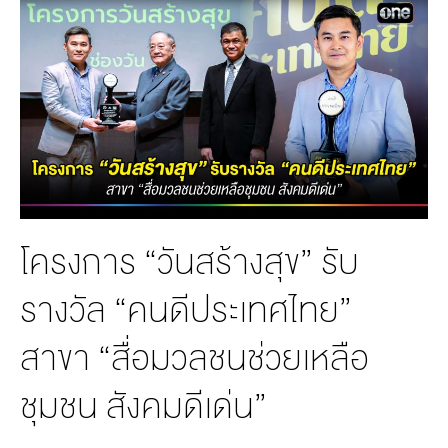
MANAG
BOARD OF
ACTS
MERCH
DIRECTORS
STUDIO
MANAGEMENT
TEAM
ORGANIZATION
CHART
AWARDS
โครงการ “วันสร้างสุข” รับ
รางวัล “คนดีประเทศไทย”
สาขา “สื่อมวลชนช่วยเหลือ
ชุมชน สังคมดีเด่น”