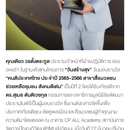
คุณเดียว วรตั้งตระกูล
ประธานเจ้าหน้าที่ฝ่ายปฏิบัติการ ช่อง
one31 ในฐานะตัวแทนโครงการ
“วันสร้างสุข”
รับมอบรางวัล
“คนดีประเทศไทย ประจำปี 2565-2566 สาขาสื่อมวลชน
ช่วยเหลือชุมชน สังคมดีเด่น”
เป็นปีที่ 2 โดยได้รับเกียรติจาก
ดร.สุเมธ ตันติเวชกุล
กรรมการและเลขาธิการมูลนิธิชัยพัฒนา
ประธานในพิธีเป็นผู้มอบรางวัล ซึ่งงานดังกล่าวจัดขึ้นเพื่อ
ประกาศเกียรติคุณ เชิดชูพลเมือง และสื่อมวลชนผู้ทำคุณงาม
ความดีมาโดยตลอด ณ อาคาร CP ALL Academy สถาบันการ
จัดการปัญญภิวัฒน์(PIM) แจ้งวัฒนะ เมื่อวันที่ 27 มีนาคม ที่ผ่าน