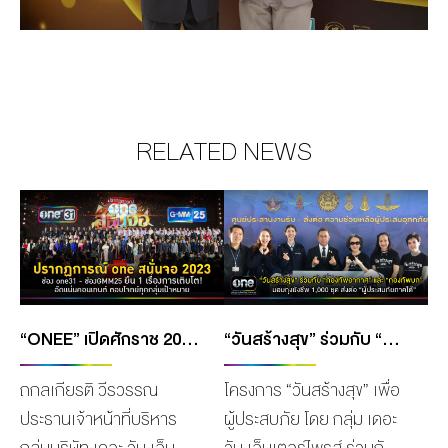
RELATED NEWS
“ONEE” เปิดศักราช 2023 ยืนหนึ่ง!ทั้งเรตติ้ง และโซเชียลมีเดีย เดินหน้าส่งคอนเทนต์คุณภาพ! “ช่องONE31 – GMM25” ขึ้นแท่น 2 ผู้นำสถานีโทรทัศน์เมืองไทย
“วันสร้างสุข” ร่วมกับ “กองทัพอากาศ” และ “กองทัพบก” มอบถุงยังชีพ 1,000 ชุด ส่งต่อ “ผู้ประสบภัยภาคใต้”
ถกลเกียรติ วีรวรรณ
โครงการ “วันสร้างสุข” เพื่อ
ประธานเจ้าหน้าที่บริหาร
ผู้ประสบภัย โดย กลุ่ม เดอะ