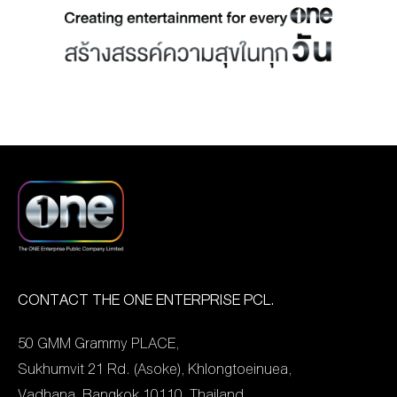
เป็นผู้ให้บริการแอปพลิเคชั่น
one31 และ ช่อง GMM25
อนามัย และสิ่งของจำเป็นที่
OneD แพลตฟอร์มออนไลน์
เปิดโผโชว์ความสำเร็จ ที่ขึ้น
เหล่าพันธมิตรบริษัทเอกชน
ที่อัดแน่นด้วยคอนเทนต์
แท่นเป็น 2 ผู้นำของสถานี
ต่างๆ นำมาร่วมบริจาค โดย
หลากหลายคุณภาพ
โทรทัศน์แห่งเมืองไทย และยืน
มี พลโท อดุลย์ บุญธรรม
พรีเมียม จับมือร่วมกับ
[…]
เจริญ รัฐมนตรีช่วย ว่าการ
Mocha Chai
กระทรวงกลาโหม ในฐานะผู้
Laboratories (MCL) สตูดิ
อำนวยการศูนย์ประสานงาน
โอชื่อดังจากสิงคโปร์ ผลิตซี
รับ–ส่งต่อความช่วยเหลือผู้
รีส์ฟอร์มยักษ์ข้ามพรมแดน
ประสบอุทกภัย เป็นผู้แทนรับ
ระหว่าง ไทย-สิงคโปร์ เรื่อง
มอบ ณ พิพิธภัณฑ์กองทัพ
“Decalcomania” โดยได้รับ
อากาศและการบินแห่ง
ทุนสนับสนุนจาก Infocomm
ประเทศไทย โดยถุงยังชีพและ
CONTACT THE ONE ENTERPRISE PCL.
Media Development
สิ่งของจากโครงการ “วัน
Authority (IMDA) หน่วยงาน
50 GMM Grammy PLACE,
สร้างสุข” จะถูกลำเลียงขึ้น
กำกับดูแลและพัฒนา
Sukhumvit 21 Rd. (Asoke), Khlongtoeinuea,
เครื่องบิน […]
อุตสาหกรรมสื่อสารสนเทศ
Vadhana, Bangkok 10110, Thailand