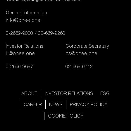
และสื่อของสิงคโปร์ ที่มุ่งมั่น
General Information
จะเชื่อมโยงภูมิภาคเอเชีย
info@onee.one
ตะวันออกเฉียงใต้เข้าด้วยกัน
ผ่านวัฒนธรรมและเรื่องราว
0-2669-9000
02-669-9260
ของซีรีส์ที่ทรงพลังและร่วม
Investor Relations
Corporate Secretary
สมัย ซึ่งล่าสุดได้เปิดกล้อง
ir@onee.one
cs@onee.one
ถ่ายทำซีรีส์เรื่องนี้กันไปแล้ว
0-2669-9697
02-669-9712
ทั้งในประเทศไทย และประเทศ
สิงคโปร์ ซีรีส์
“Decalcomania” นับ
เป็นการรวบรวมเหล่านัก
ABOUT
INVESTOR RELATIONS
ESG
แสดงระดับ A-list ของวงการ
CAREER
NEWS
PRIVACY POLICY
บันเทิงจากเอเชีย ซึ่งจะสร้าง
COOKIE POLICY
ความฮือฮาให้กับแฟนคลับ
และสื่อทั่วภูมิภาคเอเชีย