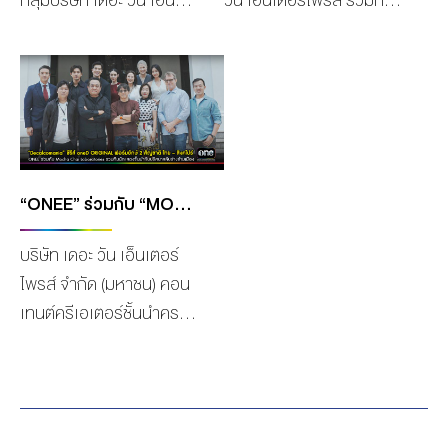
กลุ่มบริษัท เดอะ วัน เอ็น
วัน เอ็นเตอร์ไพรส์ ร่วมกับ
เตอร์ไพรส์ จำกัด (มหาชน)
มูลนิธิเรวัต พุทธินันทน์ นำ
พร้อมด้วยทีมผู้บริหาร อาทิ
โดย คุณอรุยา พุทธินันทน์
ระฟ้า ดำรงชัยธรรม, นิพนธ์
ประธานมูลนิธิเรวัต พุทธิ
ผิวเณร, เดียว วรตั้งตระกูล,
นันทน์ พร้อมด้วย คุณสิดารั
อรรณพ เสนะสุทธิพันธุ์,
ศมิ์ พุทธินันทน์ รองประธาน
สมศรี พฤทธิพันธุ์, สถาพร
กรรมการมูลนิธิฯ และ คุณ
พานิชรักษาพงศ์, สายทิพย์
นิปปอน นวนันท์ บำรุงพฤกษ์
“ONEE” ร่วมกับ “MOCHA CHAI LABORATORIES” รวมทีมนักแสดงชั้นนำกับปริศนาสลับร่างข้ามเมือง ผลิต “DECALCOMANIA” ซีรีส์ฟอร์มยักษ์ 2 สัญชาติ “ไทย – สิงคโปร์”
มนตรีกุล ณ อยุธยา, วร
พิธีกรข่าว “สำนักข่าว วันนิ
บริษัท เดอะ วัน เอ็นเตอร์
ฤทธิ์ ไวยเจียรนัย จัดงาน
วส์” มอบถุงยังชีพ จำนวน
ไพรส์ จำกัด (มหาชน) คอน
“ปรากฏการณ์ one สนั่นจอ
1,000 ชุด ซึ่งประกอบไปด้วย
เทนต์ครีเอเตอร์ชั้นนำครบ
2023” โดยมี ไพบูลย์ ดำรง
เครื่องอุปโภคบริโภค,
วงจรของประเทศไทย โดยมี
ชัยธรรม ประธานกรรมการ
อาหารแห้ง, น้ำดื่ม, ข้าวแบบ
ช่องone31 สถานีโทรทัศน์
บริษัท เดอะ วัน เอ็นเตอร์
พร้อมทาน, เวชภัณฑ์, ยา
ชั้นนำระดับประเทศที่เป็น
ไพรส์ จำกัด (มหาชน) ให้
สามัญ, ครุภัณฑ์, อุปกรณ์
มากกว่าช่องทีวี รวมทั้งยัง
เกียรติร่วมงาน ทั้งนี้ ช่อง
การแพทย์ และกางเกง