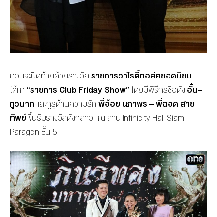
ก่อนจะปิดท้ายด้วยรางวัล
รายการวาไรตี้ทอล์คยอดนิยม
ได้แก่
“
รายการ
Club Friday Show”
โดยมีพิธีกรชื่อดัง
อั๋น
–
ภูวนาท
และกูรูด้านความรัก
พี่อ้อย
นภาพร
–
พี่ฉอด
สาย
ทิพย์
ขึ้นรับรางวัลดังกล่าว
ณ ลาน Infinicity Hall Siam
Paragon ชั้น 5