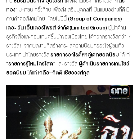
กับ
ชมรมปันน้ำใจ
อุ่นไอรัก
ได้จัดงานประกาศรางวัล “
กินรี
ทอง
” มหาชน ครั้งที่10 เพื่อส่งเสริมบุคคลที่เป็นแบบอย่างที่ดี มี
คุณค่าต่อสังคมไทย
โดยในปีนี้
(Group of Companies)
เดอะ
วัน
เอ็นเตอร์ไพรส์
จำกัด
(
Limited Group
)
ผู้นำด้าน
ธุรกิจสื่อและคอนเทนต์ชั้นนำของเมืองไทย ได้กวาดรางวัลกว่า 7
รางวัล!! จากผลงานที่สร้างกระแสความนิยมครองใจผู้ชมทั่ว
ประเทศ นำโดยรางวัล
รายการวาไรตี้หาคู่เดทยอดนิยม
ได้แก่
“
รายการรู้ไหมใครโสด
”
และ รางวัล
ผู้ดำเนินรายการเกมโชว์
ยอดนิยม
ได้แก่
เกลือ
–
กิตติ
เชียววงศ์กุล