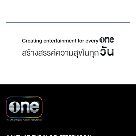
งานดีเด่นในวงการวิทยุและ
บริษัท Mediacorp TV
Outstanding IPO in
โทรทัศน์ โดยในปีนี้ “งานนาฏ
Singapore Pte Ltd. (มีเดีย
Thailand) คัดเลือกจาก
ราช ครั้งที่ 16 ประจำปี
คอร์ป ทีวี) ผู้ผลิตสื่อทีวียักษ์
Asia’s Outstanding
2567” จัดขึ้นอย่างยิ่งใหญ่ไป
ใหญ่ในประเทศสิงคโปร์ เพื่อ
Companies Poll 2022 ที่
เมื่อค่ำคืนวันอาทิตย์ที่ 18
ส่งคอนเทนต์ละครดังจาก
จัดโดยนิตยสาร
พฤษภาคมที่ผ่านมา
ช่องวัน 31 ไปออกอากาศที่
Asiamoney ซึ่งเป็นนิตยสาร
ท่ามกลางบรรยากาศ
สิงคโปร์ พร้อมนำซีรีส์สุด
ชั้นนำด้านการเงินและการ
อบอวลไปด้วยเหล่าศิลปิน
ฮิตจากฝั่ง Mediacorp TV
ลงทุนระดับภูมิภาค โดยเป็น
นักแสดง ทีมงาน และผู้
เรื่อง A Quest to Heal มา
ผลจากการสำรวจความคิด
บริหารจากหลากหลายค่าย
ออกอากาศทางช่องGMM
เห็นของผู้จัดการกองทุน นัก
ผู้ผลิตรายการและละคร
25 งานนี้ คุณระฟ้า ดำรง
วิเคราะห์หลักทรัพย์ นักการ
โทรทัศน์ทั่วประเทศ ภายใน
ชัยธรรม ประธานเจ้าหน้าที่
ธนาคาร และตัวแทนจากกลุ่ม
งาน สมาพันธ์สมาคมวิชาชีพ
การตลาด กลุ่มบริษัท เดอะ
สถาบัน จัดอันดับความน่า
วิทยุกระจายเสียงและวิทยุ
วัน เอ็นเตอร์ไพรส์ จำกัด
เชื่อถือรวมกว่า 1,000 ราย
โทรทัศน์ ได้เน้นย้ำ
(มหาชน) ผู้บริหารคนเก่งที่
ร่วมลงคะแนนโหวตให้การ
เจตนารมณ์ของรางวัลอัน