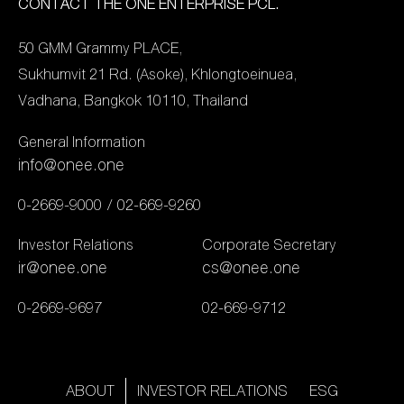
ให้ความสำคัญในการ
ยอมรับบริษัทจดทะเบียนที่
CONTACT THE ONE ENTERPRISE PCL.
ทรงคุณค่านี้ว่า เพื่อส่งเสริม
บริหารธุรกิจอย่างรอบด้าน
โดดเด่นที่สุดในเอเชียของ
ผลงานที่ให้ทั้งสาระ ความรู้
50 GMM Grammy PLACE,
ได้กล่าวถึงความร่วมมือสุด
แต่ละประเทศ ซึ่ง ONEE ได้
และความบันเทิง พร้อมทั้ง
Sukhumvit 21 Rd. (Asoke), Khlongtoeinuea,
ยิ่งใหญ่ในครั้งนี้ให้ฟังว่า
ผ่านหลักเกณฑ์พิจารณา
สร้างกำลังใจให้กับคนทำงาน
Vadhana, Bangkok 10110, Thailand
“เป็นความตั้งใจของกลุ่ม
จากคณะกรรมการ โดยดู
ในวิชาชีพวิทยุและโทรทัศน์
“เดอะ […]
จากการดำเนินธุรกิจ และ
General Information
อย่างแท้จริง โดย
ภาพลักษณ์โดยรวมของ
info@onee.one
กระบวนการตัดสินรางวัลมา
บริษัทในด้านต่างๆ […]
จากการลงคะแนนเสียงของ
0-2669-9000
02-669-9260
คนในแวดวงวิชาชีพโดยตรง
Investor Relations
Corporate Secretary
จึงนับเป็นความภาคภูมิใจ
ir@onee.one
cs@onee.one
สูงสุดสำหรับผู้ที่ได้รับรางวัล
0-2669-9697
02-669-9712
ในแต่ละสาขา ซึ่งในปีนี้ กลุ่ม
บริษัท “เดอะ วัน เอ็นเตอร์
ไพรส์” (The One
Enterprise) สามารถกวาด
ABOUT
INVESTOR RELATIONS
ESG