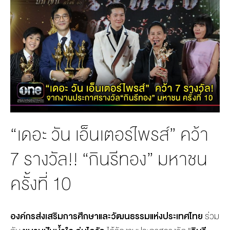
MANAG
BOARD OF
ACTS
MERCH
DIRECTORS
STUDIO
MANAGEMENT
TEAM
ORGANIZATION
CHART
AWARDS
“เดอะ วัน เอ็นเตอร์ไพรส์” คว้า
7 รางวัล!! “กินรีทอง” มหาชน
ครั้งที่ 10
องค์กรส่งเสริมการศึกษาและวัฒนธรรมแห่งประเทศไทย
ร่วม