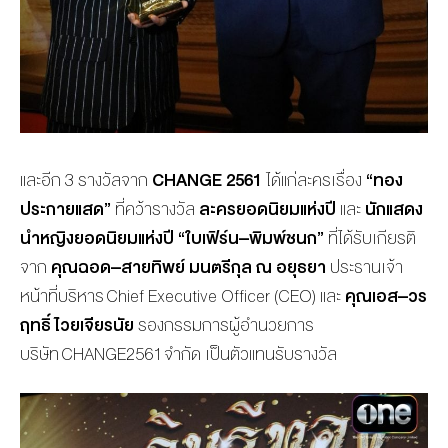
และอีก 3 รางวัลจาก
CHANGE 2561
ได้แก่ละครเรื่อง
“
ทอง
ประกายแสด
”
ที่คว้ารางวัล
ละครยอดนิยมแห่งปี
และ
นักแสดง
นำหญิงยอดนิยมแห่งปี
“
ใบเฟิร์น
–
พิมพ์ชนก
”
ที่ได้รับเกียรติ
จาก
คุณฉอด
–
สายทิพย์
มนตรีกุล
ณ
อยุธยา
ประธานเจ้า
หน้าที่บริหาร Chief Executive Officer (CEO) และ
คุณเอส
–
วร
ฤทธิ์
ไวยเจียรนัย
รองกรรมการผู้อำนวยการ
บริษัท CHANGE2561 จำกัด เป็นตัวแทนรับรางวัล