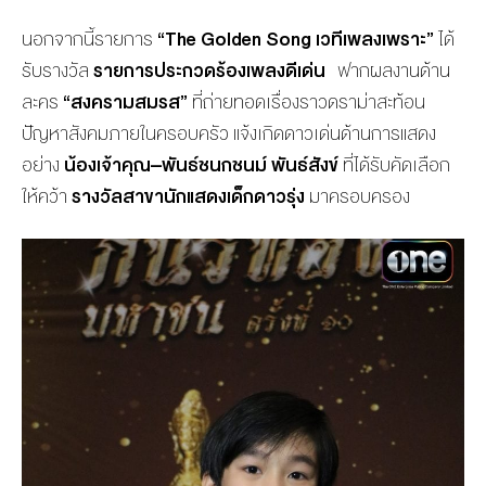
นอกจากนี้รายการ
“The Golden Song
เวทีเพลงเพราะ
”
ได้
รับรางวัล
รายการประกวดร้องเพลงดีเด่น
ฟากผลงานด้าน
ละคร
“
สงครามสมรส
”
ที่ถ่ายทอดเรื่องราวดราม่าสะท้อน
ปัญหาสังคมภายในครอบครัว แจ้งเกิดดาวเด่นด้านการแสดง
อย่าง
น้องเจ้าคุณ
–
พันธ์ชนกชนม์
พันธ์สังข์
ที่ได้รับคัดเลือก
ให้คว้า
รางวัลสาขานักแสดงเด็กดาวรุ่ง
มาครอบครอง