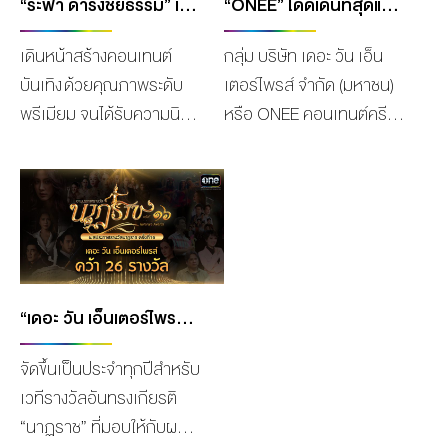
“ระฟ้า ดำรงชัยธรรม” เผยความร่วมมือ ส่งคอนเทนต์ละครดัง ช่องวัน31 ออกอากาศครบทั้ง TV และ OTT พร้อมนำซีรีส์ฮิตลงจอ GMM 25
“ONEE” โดดเด่นที่สุดแห่งเอเชีย คว้ารางวัล MOST OUTSTANDING IPO 2022 จาก THE ASIA MONEY AWARDS
เดินหน้าสร้างคอนเทนต์
กลุ่ม บริษัท เดอะ วัน เอ็น
บันเทิง ด้วยคุณภาพระดับ
เตอร์ไพรส์ จำกัด (มหาชน)
พรีเมียม จนได้รับความนิยม
หรือ ONEE คอนเทนต์ครีเอ
มาอย่างต่อเนื่อง ครอบคลุม
เตอร์ ชั้นนำของธุรกิจบันเทิง
ครบทุกแพลตฟอร์มในการ
ที่นำทัพโดย คุณถกลเกียรติ
รับชมทุกช่องทาง เพื่อตอบ
วีรวรรณ ประธานเจ้าหน้าที่
สนองไลฟ์สไตล์ผู้ชมทุกกลุ่ม
บริหาร กลุ่ม บริษัท เดอะ วัน
เป้าหมาย ทั่วประเทศมาโดย
เอ็นเตอร์ไพรส์ ฯ ล่าสุด
ตลอด ล่าสุดบริษัท เดอะ วัน
ONEE ได้ตอกย้ำความ
เอ็นเตอร์ไพรส์ จำกัด
สำเร็จ สร้างความเชื่อมั่นให้
“เดอะ วัน เอ็นเตอร์ไพรส์” คว้า 26 รางวัลสุดยิ่งใหญ่จากงาน “นาฏราช ครั้งที่ 16” ตอกย้ำคุณภาพคอนเทนต์ไทย
(มหาชน) หรือ ONEE ยังโชว์
นักลงทุนอีกครั้ง ด้วยการ
จัดขึ้นเป็นประจำทุกปีสำหรับ
ศักยภาพความแข็งแกร่ง
คว้ารางวัลบริษัทที่มีความ
เวทีรางวัลอันทรงเกียรติ
ขยายฐานคนดูไปสู่ตลาดต่าง
โดดเด่นที่สุดด้าน IPO ใน
“นาฏราช” ที่มอบให้กับผล
ประเทศ ประกาศจับมือกับ
ประเทศไทย (Most