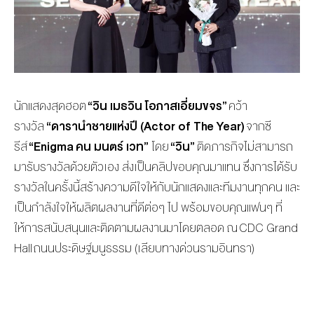
นักแสดงสุดฮอต
“วิน เมธวิน โอภาสเอี่ยมขจร”
คว้า
รางวัล
“ดารานำชายแห่งปี (
Actor of The Year)
จากซี
รีส์
“Enigma คน มนตร์ เวท”
โดย
“วิน”
ติดภารกิจไม่สามารถ
มารับรางวั
ลด้วยตัวเอง ส่งเป็นคลิปขอบคุณมาแทน ซึ่งการได้รับ
รางวัลในครั้งนี้
สร้างความดีใจให้กับนั
กแสดงและทีมงานทุกคน และ
เป็นกำลังใจให้ผลิตผลงานที่
ดีต่อๆ ไป พร้อมขอบคุณแฟนๆ ที่
ให้การสนับสนุนและติ
ดตามผลงานมาโดยตลอด ณ CDC Grand
Hall ถนนประดิษฐ์มนูธรรม (เลียบทางด่วนรามอินทรา)