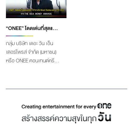
เทนต์ครีเอเตอร์จากกลุ่ม
การร่วมทุนสร้างซีรีส์ฟอร์ม
บริษัท เดอะ วัน เอ็นเตอร์
ยักษ์ระหว่าง “ช่องวัน 31”
ไพรส์ จำกัด (มหาชน) ที่ผลิต
คอนเทนต์ครีเอเตอร์ชั้นนำ
ละครคุณภาพได้หลากหลาย
ของประเทศไทยที่เป็น
“ONEE” โดดเด่นที่สุดแห่งเอเชีย คว้ารางวัล MOST OUTSTANDING IPO 2022 จาก THE ASIA MONEY AWARDS
และเป็นผู้นำในการส่งคอน
มากกว่าช่องทีวี ในกลุ่ม
กลุ่ม บริษัท เดอะ วัน เอ็น
เทนต์ ขยายฐานออกไปยัง
“เดอะ วัน เอ็นเตอร์ไพรส์”
เตอร์ไพรส์ จำกัด (มหาชน)
ตลาดต่างประเทศมานาน
ร่วมกับบริษัท “Mediacorp”
หรือ ONEE คอนเทนต์ครีเอ
กว่า10 ปี โดยในปี 2022 ที่
สถานีโทรทัศน์ที่ใหญ่ที่สุดใน
เตอร์ ชั้นนำของธุรกิจบันเทิง
ผ่านมา มีละครดังจาก
ประเทศสิงคโปร์ ในงาน ASIA
ที่นำทัพโดย คุณถกลเกียรติ
ช่องone31 มากมายไม่ว่าจะ
TV FORUM &
วีรวรรณ ประธานเจ้าหน้าที่
เป็น ละคร สิเน่หาส่าหรี, ใต้
MARKET(ATF) ที่จัดขึ้น ณ
บริหาร กลุ่ม บริษัท เดอะ วัน
หล้า, ดงดอกไม้, วันทอง
Marina Bay Sands,
เอ็นเตอร์ไพรส์ ฯ ล่าสุด
ฯลฯ ไปออกอากาศในหลาย
Singapore ซึ่งการจับมือกัน
ONEE ได้ตอกย้ำความ
ประเทศทั่วเอเชีย อาทิ จีน,
ของสองบริษัทยักษ์​ใหญ่ข้าม
สำเร็จ สร้างความเชื่อมั่นให้
เวียดนาม, กัมพูชา, พม่า,
ชาติครั้งนี้ สอดคล้องกับ
นักลงทุนอีกครั้ง ด้วยการ
สิงคโปร์, มาเลเซีย และ ญี่ปุ่น
นโยบายและวิสัยทัศน์ของผู้