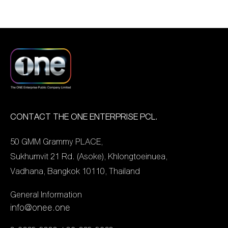
คว้ารางวัลบริษัทที่มีความ
ล่าสุดในปี 2023 นี้ ช่อง
บริหารทั้งสองฝ่ายที่มุ่งมั่น
โดดเด่นที่สุดด้าน IPO ใน
one31 ยังคงเดินหน้าส่ง
พัฒนาคอนเทนต์จากเอเชีย
ประเทศไทย (Most
ละครคุณภาพไปเผยแพร่ใน
ให้โด่งดัง เป็นที่ยอมรับใน
Outstanding IPO in
หลายประเทศ บนช่องทาง
ระดับนานาชาติ โดยสอด
Thailand) คัดเลือกจาก
Offline และ Online กับค่าย
แทรกศิลปะวัฒนธรรมของ
Asia’s Outstanding
บันเทิงในต่างประเทศอย่าง
ชาติ และบอกเล่าเรื่องราว
Companies Poll 2022 ที่
ต่อเนื่อง ไม่ว่าจะเป็นละครดัง
ผ่านซีรีส์อย่างมีเสน่ห์ เป็น
จัดโดยนิตยสาร
เรื่อง เพื่อแม่แพ้บ่ได้, มณี
เอกลักษณ์ และมีความ
CONTACT THE ONE ENTERPRISE PCL.
Asiamoney ซึ่งเป็นนิตยสาร
พยาบาท, พระนคร 2410,
กลมกลืน โดยภายในงานคุณ
ชั้นนำด้านการเงินและการ
50 GMM Grammy PLACE,
ข้าวเหนียวทองคำ, รักร้าย,
นิพนธ์ ผิวเณร ยังได้ร่วม
ลงทุนระดับภูมิภาค โดยเป็น
Sukhumvit 21 Rd. (Asoke), Khlongtoeinuea,
ตำย่าบอก, ต้นร้ายปลายรัก,
แลกเปลี่ยนวิสัยทัศน์ทั้งในมุม
ผลจากการสำรวจความคิด
Vadhana, Bangkok 10110, Thailand
[…]
มองของครีเอทีฟ และ ในมุม
เห็นของผู้จัดการกองทุน นัก
ของโปรดักชั่นกับผู้บริหาร
General Information
วิเคราะห์หลักทรัพย์ นักการ
สถานีโทรทัศน์ Mediacorp
info@onee.one
ธนาคาร และตัวแทนจากกลุ่ม
ส่วนโปรเจกต์ซีรีส์ฟอร์ยักษ์