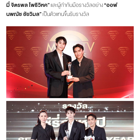
มี่ จิตรพล โพธิวิหค”
และผู้กำกับมือรางวัลอย่าง
“ออฟ
นพณัช ชัยวิมล”
เป็นตัวแทนขึ้นรับรางวัล