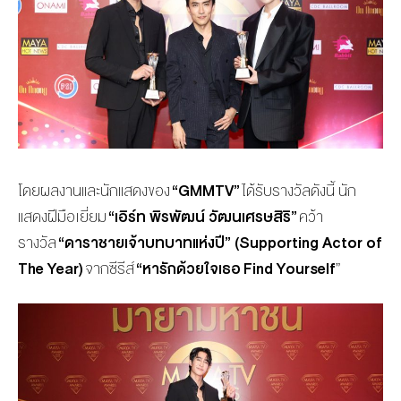
โดยผลงานและนักแสดงของ
“
GMMTV”
ได้รับรางวัลดังนี้ นัก
แสดงฝีมือเยี่ยม
“เอิร์ท พิรพัฒน์ วัฒนเศรษสิริ”
คว้า
รางวัล
“ดาราชายเจ้าบทบาทแห่งปี” (
Supporting Actor of
The Year)
จากซีรีส์
“หารักด้วยใจเธอ
Find Yourself
”