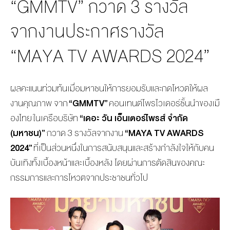
“GMMTV” กวาด 3 รางวัล
MANAG
BOARD OF
ACTS
MERCH
DIRECTORS
STUDIO
จากงานประกาศรางวัล
MANAGEMENT
“MAYA TV AWARDS 2024”
TEAM
ORGANIZATION
CHART
ผลคะแนนท่วมท้นเมื่อมหาชนให้
การยอมรับและกดโหวตให้ผล
AWARDS
งานคุ
ณภาพ จาก
“
GMMTV”
คอนเทนต์โพรไวเดอร์ชั้นนำของเมื
องไทย ในเครือบริษัท
“เดอะ วัน เอ็นเตอร์ไพรส์ จำกัด
(มหาชน)”
กวาด 3 รางวัลจากงาน
“
MAYA TV AWARDS
2024”
ที่เป็นส่วนหนึ่งในการสนับสนุ
นและสร้างกำลังใจให้กับคน
บันเทิ
งทั้งเบื้องหน้าและเบื้องหลัง โดยผ่านการตัดสิ
นของคณะ
กรรมการและการโหวตจากประ
ชาชนทั่วไป