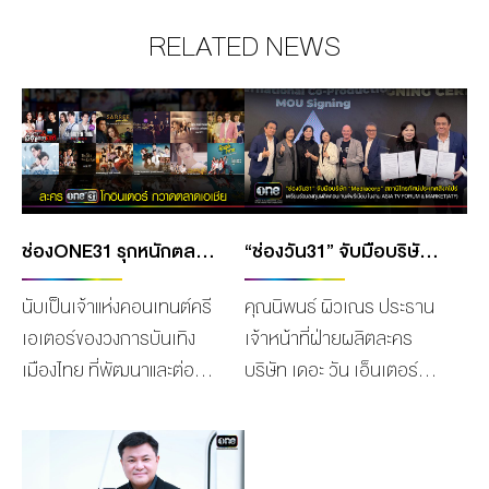
RELATED NEWS
ช่องONE31 รุกหนักตลาดอินเตอร์ ส่งทัพละครดัง กวาดตลาดต่างประเทศทั่วเอเชีย “คุณชาย” ออกอากาศช่อง RAKUTEN TV ประเทศญี่ปุ่น
“ช่องวัน31” จับมือบริษัท MEDIACORP สถานีโทรทัศน์ระดับนานาชาติประเทศสิงคโปร์ เตรียมร่วมลงทุนผลิตคอนเทนต์พรีเมียม
นับเป็นเจ้าแห่งคอนเทนต์ครี
คุณนิพนธ์ ผิวเณร ประธาน
เอเตอร์ของวงการบันเทิง
เจ้าหน้าที่ฝ่ายผลิตละคร
เมืองไทย ที่พัฒนาและต่อย
บริษัท เดอะ วัน เอ็นเตอร์
อดละครไทยไปสู่ตลาดต่าง
ไพรส์ จำกัด (มหาชน) เดิน
ประเทศอย่างต่อเนื่องสำหรับ
ทางไปยังประเทศสิงคโปร์
“ช่องone31” 1 ในคอน
เพื่อลงนามความร่วมมือ