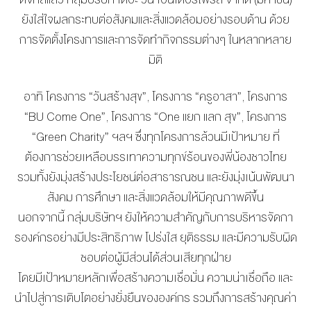
MANAG
BOARD OF
ACTS
ยังใส่ใจผลกระทบต่อสังคมและสิ่
งแวดล้อมอย่างรอบด้าน ด้วย
MERCH
DIRECTORS
STUDIO
การจัดตั้งโครงการและการจั
ดทำกิจกรรมต่างๆ ในหลากหลาย
MANAGEMENT
มิติ
TEAM
ORGANIZATION
อาทิ โครงการ “วันสร้างสุข”, โครงการ “ครูอาสา”, โครงการ
CHART
“BU Come One”, โครงการ “One แยก แลก สุข”, โครงการ
AWARDS
“Green Charity” ฯลฯ ซึ่งทุกโครงการล้วนมีเป้าหมาย ที่
ต้องการช่วยเหลื
อบรรเทาความทุกข์ร้อนของพี่น้
องชาวไทย
รวมทั้งยังมุ่งสร้างประโยชน์ต่
อสาธารณชน และยังมุ่งเน้นพัฒนา
สังคม การศึกษา และสิ่งแวดล้อมให้มีคุณภาพดีขึ้
น
นอกจากนี้ กลุ่มบริษัทฯ ยังให้ความสำคัญกับการบริหารจั
ดกา
รองค์กรอย่างมีประสิทธิภาพ โปร่งใส ยุติธรรม และมีความรับผิด
ชอบต่อผู้มีส่
วนได้ส่วนเสียทุกฝ่าย
โดยมีเป้าหมายหลักเพื่อสร้
างความเชื่อมั่น ความน่าเชื่อถือ และ
นำไปสู่การเติบโตอย่างยั่งยื
นขององค์กร รวมถึงการสร้างคุณค่า