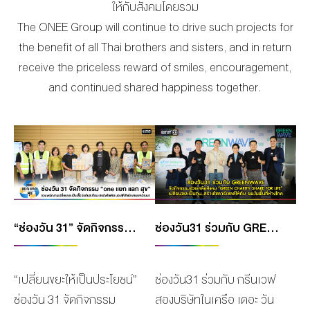
ให้กับสั
งคมโดยรวม
The ONEE Group will continue to drive such projects for
the benefit of all Thai brothers and sisters, and in return
receive the priceless reward of smiles, encouragement,
and continued shared happiness together.
“ช่องวัน 31” จัดกิจกรรม “ONE แยก แลก สุข” ชวนพนักงานเปลี่ยนขยะเป็นเสื้อนิรภัยสะท้อนแสงอัพไซเคิล มอบให้สำนักงานเขตวัฒนา
ช่องวัน31 ร่วมกับ GREENWAVE จัดกิจกรรมช่วยเหลือสังคม “GREEN CHARITY SHARE FOR LIFE” เปลี่ยนขยะเป็นทุน..สร้างโซลาร์เซลล์ให้กับ รพ.ในพื้นที่ห่างไกล
“เปลี่ยนขยะให้เป็นประโยชน์”
ช่องวัน31 ร่วมกับ กรีนเวฟ
ช่องวัน 31 จัดกิจกรรม
สองบริษัทในเครือ เดอะ วัน