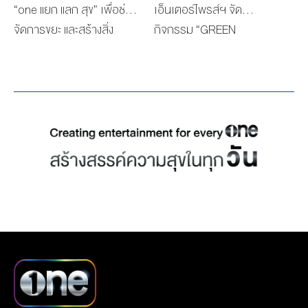
“one แยก แลก สุข” เพื่อช่วย
เอ็นเตอร์ไพรส์ฯ จัด
จัดการขยะ และสร้างสิ่ง
กิจกรรม “GREEN
แวดล้อมที่ดีภายในองค์กร
CHARITY SHARE FOR
เชิญชวนพนักงานช่วยกัน
LIFE” นับเป็นกิจกรรมดีๆ ที่
แยกขยะ เพื่อนำไปแลก
ช่วยเหลือเพื่อนมนุษย์ ลด
เปลี่ยนเป็นเสื้อนิรภัยสะท้อน
ขยะช่วยสิ่งแวดล้อม โดยเริ่ม
แสงอัพไซเคิล
จากพนักงานในบริษัทร่วม
รณรงค์การคัดแยกขยะ และ
ได้ส่งขยะรีไซเคิลแต่ละชนิดมา
ร่วมโครงการ ก่อนจะนำราย
ได้จากการขายขยะทั้งหมด
แปรเปลี่ยนเป็นทุนติดตั้งแผง
โซลาร์เซลล์ให้แก่โรง
พยาบาลนำร่องของทาง
ชมรมแพทย์ชนบทที่ต้องการ