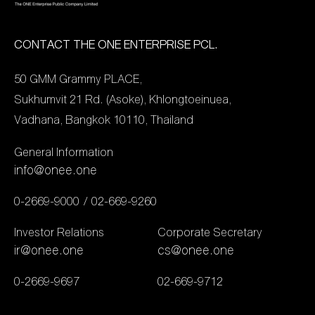
ความช่วยเหลือต่อไป โดยมี
ดร.อิทธิกร ศรีจันบาล
ประธานกรรมการบริษัท
CONTACT THE ONE ENTERPRISE PCL.
WASTEBUY DELIVERY
50 GMM Grammy PLACE,
และพาร์ทเนอร์สำคัญอย่าง
Sukhumvit 21 Rd. (Asoke), Khlongtoeinuea,
ไปรษณีย์ไทย และ
Vadhana, Bangkok 10110, Thailand
RECYCLE DAY ที่มาช่วย
กันรวบรวมขยะรีไซเคิลแปรง
General Information
เป็นรายได้ โดยการรวบรวม
info@onee.one
ขยะรีไซเคิลในครั้งนี้ได้กว่า
0-2669-9000
02-669-9260
3,955 กิโลกรัม พร้อมทั้ง
บันทึกคาร์บอนเครดิต ที่ครั้ง
Investor Relations
Corporate Secretary
นี้ปริมาณคาร์บอนฟุตพริ้นท์
ir@onee.one
cs@onee.one
ที่ลดได้ 14,495.39
0-2669-9697
02-669-9712
kgCO2e (กิโลกรัม
คาร์บอนไดออกไซด์) เทียบ