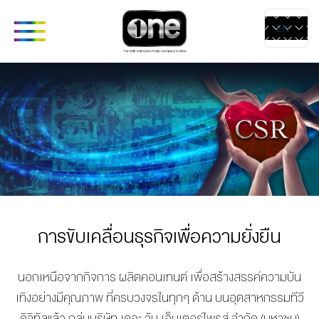
EN
TH
ABOUT
CORPORATE
COMPANIES
PRODUCTS 
SERVICES
COMPANY’S
one31
CONTE
BUSINESS
GMM TV
CREAT
OUR VISION &
CHANGE2561
MEDIA
MISSION
GMM MEDIA
การขับเคลื่อนธุรกิจเพื่อความยั่งยืน
LIVE & 
COMPANY
GMM
STUDIO
BACKGROUND
STUDIOS
นอกเหนือจากกิจการ ผลิตคอนเทนต์ เพื่อสร้างสรรค์ความบัน
RENTAL
LETTER FROM
EXACT
เทิงอย่
างมีคุณภาพ ที่ครบวงจรในทุกๆ ด้าน บนอุตสาหกรรมทีวี
ARTIST
GROUP CEO
SCENARIO
ดิจิทัลแล้ว กลุ่มบริษัท เดอะ วัน เอ็นเตอร์ไพรส์ จำกัด (มหาชน)