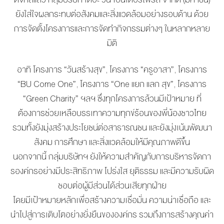
MANAG
BOARD OF
ACTS
ยังใส่ใจผลกระทบต่อสังคมและสิ่
งแวดล้อมอย่างรอบด้าน ด้วย
MERCH
DIRECTORS
STUDIO
การจัดตั้งโครงการและการจั
ดทำกิจกรรมต่างๆ ในหลากหลาย
MANAGEMENT
มิติ
TEAM
ORGANIZATION
อาทิ โครงการ “วันสร้างสุข”, โครงการ “ครูอาสา”, โครงการ
CHART
“BU Come One”, โครงการ “One แยก แลก สุข”, โครงการ
AWARDS
“Green Charity” ฯลฯ ซึ่งทุกโครงการล้วนมีเป้าหมาย ที่
ต้องการช่วยเหลื
อบรรเทาความทุกข์ร้อนของพี่น้
องชาวไทย
รวมทั้งยังมุ่งสร้างประโยชน์ต่
อสาธารณชน และยังมุ่งเน้นพัฒนา
สังคม การศึกษา และสิ่งแวดล้อมให้มีคุณภาพดีขึ้
น
นอกจากนี้ กลุ่มบริษัทฯ ยังให้ความสำคัญกับการบริหารจั
ดกา
รองค์กรอย่างมีประสิทธิภาพ โปร่งใส ยุติธรรม และมีความรับผิด
ชอบต่อผู้มีส่
วนได้ส่วนเสียทุกฝ่าย
โดยมีเป้าหมายหลักเพื่อสร้
างความเชื่อมั่น ความน่าเชื่อถือ และ
นำไปสู่การเติบโตอย่างยั่งยื
นขององค์กร รวมถึงการสร้างคุณค่า