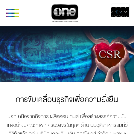
EN
TH
ABOUT
CORPORATE
COMPANIES
PRODUCTS 
SERVICES
COMPANY’S
one31
CONTE
BUSINESS
GMM TV
CREAT
OUR VISION &
CHANGE2561
MEDIA
MISSION
GMM MEDIA
การขับเคลื่อนธุรกิจเพื่อความยั่งยืน
LIVE & 
COMPANY
GMM
STUDIO
BACKGROUND
STUDIOS
นอกเหนือจากกิจการ ผลิตคอนเทนต์ เพื่อสร้างสรรค์ความบัน
RENTAL
LETTER FROM
EXACT
เทิงอย่
างมีคุณภาพ ที่ครบวงจรในทุกๆ ด้าน บนอุตสาหกรรมทีวี
ARTIST
GROUP CEO
SCENARIO
ดิจิทัลแล้ว กลุ่มบริษัท เดอะ วัน เอ็นเตอร์ไพรส์ จำกัด (มหาชน)