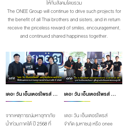
ให้กับสั
งคมโดยรวม
The ONEE Group will continue to drive such projects for
the benefit of all Thai brothers and sisters, and in return
receive the priceless reward of smiles, encouragement,
and continued shared happiness together.
เดอะ วัน เอ็นเตอร์ไพรส์ มอบเงินเยียวยาพนักงาน ที่ได้รับผลกระทบจากเหตุการณ์น้ำท่วมภาคใต้ ปี 2568
เดอะ วัน เอ็นเตอร์ไพรส์ ผนึกกำลังต่อยอดโครงการ ONE แยก แลก สุข เฟส 2 บุก!! โรงเรียนเขตวัฒนา ปูพื้นฐานนักเรียนแยกขยะแบบถูกวิธี
จากเหตุการณ์มหาอุทกภัย
เดอะ วัน เอ็นเตอร์ไพรส์
น้ำท่วมภาคใต้ ปี 2568 ที่
จำกัด (มหาชน) หรือ onee