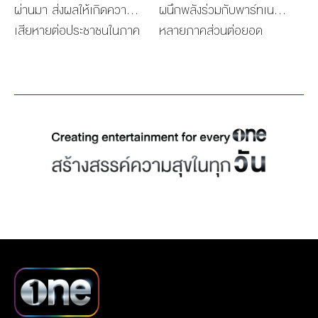
ผ่านมา ส่งผลให้เกิดความ
ผนึกพลังร่วมกับพาร์ทเนอร์
เสียหายต่อประชาชนในภาค
หลายภาคส่วนต่อยอด
ใต้ครอบคลุมหลายจังหวัด
โครงการ “one แยก แลก
หลายครอบครัวต้อง
สุข” เฟส 2 ที่ครั้งนี้ได้ร่วมกับ
พลัดพรากจากบุคคลอันเป็น
โรงเรียนในพื้นที่เขตวัฒนา
ที่รัก และสูญเสียทรัพย์สิน
สร้างวัฒนธรรมการจัดการ
ทำให้สูญเสียกำลังใจในการ
ขยะให้ถูกวิธีตั้งแต่เด็ก โดยให้
ดำเนินชีวิต บริษัท เดอะ วัน
ความรู้น้องๆนักเรียนเรื่อง
เอ็นเตอร์ไพรส์ จำกัด
การแยกขยะ และนำขยะที่คัด
(มหาชน) ซึ่งเล็งเห็นถึงความ
แยกอย่างถูกต้องผ่าน
ทุกข์ยากที่เกิดขึ้นจาก
กระบวนการ อัพไซคลิง
เหตุการณ์น้ำท่วมครั้งนี้ จึง
(Upcycling) เพื่อผลิตเสื้อ
ได้ดำเนินการมอบเงินช่วย
นิรภัยสะท้อนแสงอัพไซเคิล
เหลือเยียวยาให้กับพนักงาน
ส่งมอบให้พนักงานเก็บขยะ
ที่ได้รับผลกระทบ โดยได้รับ
และกวาดถนนในพื้นที่เขต