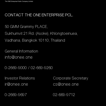
เกียรติจาก คุณถกลเกียรติ
วัฒนา ซึ่งเป็นเขตพื้นที่ตั้ง
วีรวรรณ ประธานเจ้าหน้าที่
ของบริษัท “เดอะ วัน เอ็น
บริหารกลุ่ม บริษัท เดอะ วัน
เตอร์ไพรส์ จำกัด (มหาชน)”
CONTACT THE ONE ENTERPRISE PCL.
เอ็นเตอร์ไพรส์ จำกัด
นับเป็นการส่งความสุขคืนสู่
50 GMM Grammy PLACE,
(มหาชน) พร้อมด้วย คุณ
ชุมชนอย่างยั่งยืน ประเดิม
Sukhumvit 21 Rd. (Asoke), Khlongtoeinuea,
สมศรี พฤทธิพันธุ์ ประธาน
ที่แรกด้วย โรงเรียนวัด
Vadhana, Bangkok 10110, Thailand
เจ้าหน้าที่บริหารองค์กร เป็น
ธาตุทอง ฝ่ายประถม นำโดย
ตัวแทนมอบเงินให้แก่
นักแสดงจากช่องวัน31 ปลื้ม
General Information
พนักงานในกลุ่ม เดอะ วัน
ธยศทรณ์ และ อ๋อลี่ ตติยา
info@onee.one
เอ็นเตอร์ไพรส์ ที่ได้รับผลก
พร้อมด้วย พิธีกรข่าวจาก
0-2669-9000
02-669-9260
ระทบจากเหตุการณ์น้ำท่วม
สำนักข่าววันนิวส์ ยศ ณัฏฐ์
ดังกล่าว จำนวน 2 ท่าน
ศรุต ที่ได้ลงพื้นที่ถึงโรงเรียน
Investor Relations
Corporate Secretary
ได้แก่ นางสาวธริญญา บุญ
เล่นเกมกับน้องๆ พร้อมมอบ
ir@onee.one
cs@onee.one
ศรีโรจน์ ฝ่ายข่าว , นางสาว
ความรู้เกี่ยวกับการคัดแยก
0-2669-9697
02-669-9712
มาริสา เอ็มเอ็ม ฝ่าย Editor
ขยะที่ถูกต้อง โดยมีผู้
เพื่อเป็นขวัญกำลังใจ และอยู่
เชี่ยวชาญมาส่งต่อความรู้